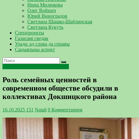
Нина Милюкова
Олег Войнич
Юрий Виноградов
Светлана Шашко-Шаблинская
Светлана Кукуть
Спецпроекты
Галасамі сведак
Улада: ад слова да справы
Сацыяльны аспект
Единый день информирования
Ро‌ль семейных ценностей в
современном обществе обсудили в
коллективах Докшицкого района
16.10.2025
151
Natali
0 Комментариев