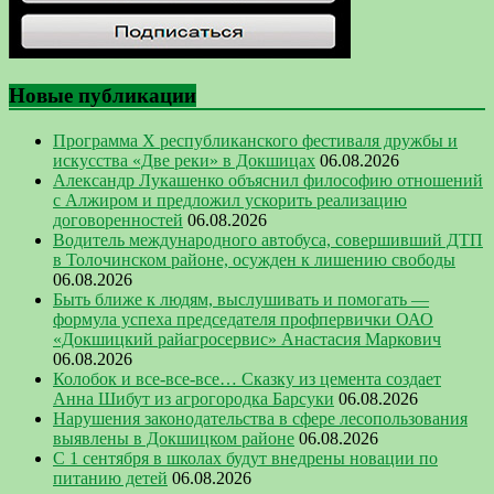
Новые публикации
Программа Х республиканского фестиваля дружбы и
искусства «Две реки» в Докшицах
06.08.2026
Александр Лукашенко объяснил философию отношений
с Алжиром и предложил ускорить реализацию
договоренностей
06.08.2026
Водитель международного автобуса, совершивший ДТП
в Толочинском районе, осужден к лишению свободы
06.08.2026
Быть ближе к людям, выслушивать и помогать —
формула успеха председателя профпервички ОАО
«Докшицкий райагросервис» Анастасия Маркович
06.08.2026
Колобок и все-все-все… Сказку из цемента создает
Анна Шибут из агрогородка Барсуки
06.08.2026
Нарушения законодательства в сфере лесопользования
выявлены в Докшицком районе
06.08.2026
С 1 сентября в школах будут внедрены новации по
питанию детей
06.08.2026