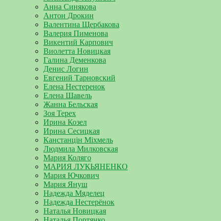
Анна Синякова
Антон Дрокин
Валентина Щербакова
Валерия Пименова
Викентий Карпович
Виолетта Новицкая
Галина Деменкова
Денис Логин
Евгений Тарновский
Елена Нестеренок
Елена Шавель
Жанна Бельская
Зоя Терех
Ирина Козел
Ирина Сесицкая
Канстанцін Міхмель
Людмила Милковская
Мария Коляго
МАРИЯ ЛУКЬЯНЕНКО
Мария Ючкович
Мария Януш
Надежда Мяделец
Надежда Нестерёнок
Наталья Новицкая
Наталья Портянко