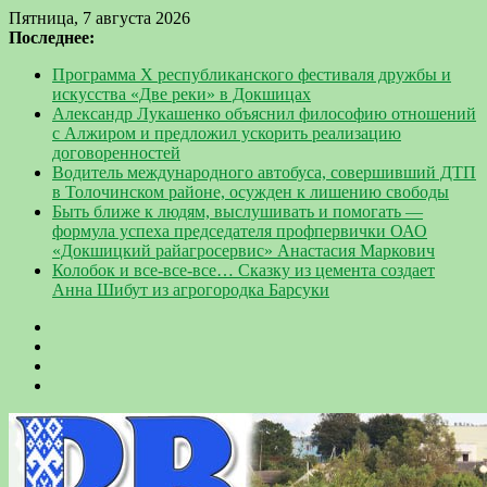
Пятница, 7 августа 2026
Последнее:
Программа Х республиканского фестиваля дружбы и
искусства «Две реки» в Докшицах
Александр Лукашенко объяснил философию отношений
с Алжиром и предложил ускорить реализацию
договоренностей
Водитель международного автобуса, совершивший ДТП
в Толочинском районе, осужден к лишению свободы
Быть ближе к людям, выслушивать и помогать —
формула успеха председателя профпервички ОАО
«Докшицкий райагросервис» Анастасия Маркович
Колобок и все-все-все… Сказку из цемента создает
Анна Шибут из агрогородка Барсуки