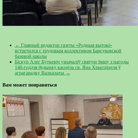
←
Главный редактор газеты «Родныя вытокі»
встретился с трудовым коллективом Барсуковской
базовой школы
Біскуп Алег Буткевіч узначаліў святую Імшу з нагоды
140-годдзя будынку касцёла св. Яна Хрысціцеля ў
аграгарадку Валкалаты
→
Вам может понравиться