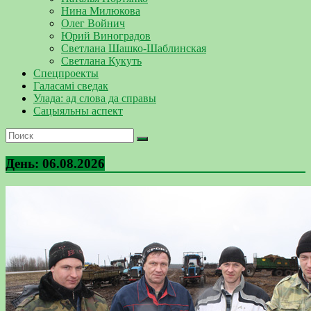
Нина Милюкова
Олег Войнич
Юрий Виноградов
Светлана Шашко-Шаблинская
Светлана Кукуть
Спецпроекты
Галасамі сведак
Улада: ад слова да справы
Сацыяльны аспект
День:
06.08.2026