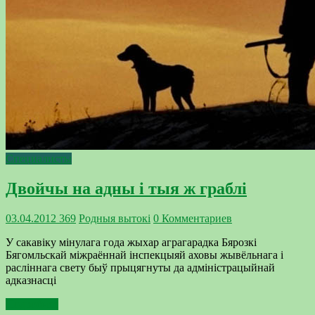
Специалисты
Двойчы на адны і тыя ж граблі
03.04.2012
369
Родныя вытокi
0 Комментариев
У сакавіку мінулага года жыхар аграгарадка Бярозкі
Бягомльскай міжраённай інспекцыяй аховы жывёльнага і
расліннага свету быў прыцягнуты да адміністрацыйнай
адказнасці
Подробнее