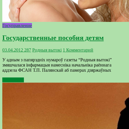
Госуправление
Государственные пособия детям
03.04.2012
287
Родныя вытокi
1 Комментарий
У адным з папярэдніх нумароў газеты “Родныя вытокі”
змяшчалася інфармацыя намесніка начальніка раённага
аддзела ФСАН Т.П. Палянскай аб памерах дзяржаўных
Подробнее