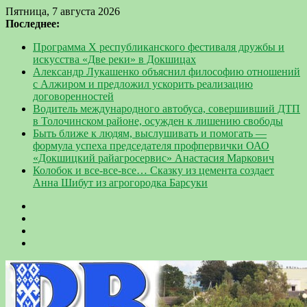
Пятница, 7 августа 2026
Последнее:
Программа Х республиканского фестиваля дружбы и
искусства «Две реки» в Докшицах
Александр Лукашенко объяснил философию отношений
с Алжиром и предложил ускорить реализацию
договоренностей
Водитель международного автобуса, совершивший ДТП
в Толочинском районе, осужден к лишению свободы
Быть ближе к людям, выслушивать и помогать —
формула успеха председателя профпервички ОАО
«Докшицкий райагросервис» Анастасия Маркович
Колобок и все-все-все… Сказку из цемента создает
Анна Шибут из агрогородка Барсуки