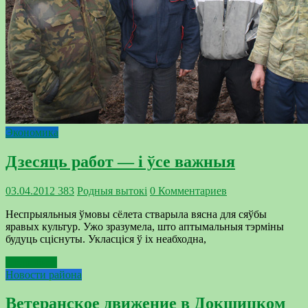
Экономика
Дзесяць работ — і ўсе важныя
03.04.2012
383
Родныя вытокi
0 Комментариев
Неспрыяльныя ўмовы сёлета стварыла вясна для сяўбы
яравых культур. Ужо зразумела, што аптымальныя тэрміны
будуць сціснуты. Укласціся ў іх неабходна,
Подробнее
Новости района
Ветеранское движение в Докшицком