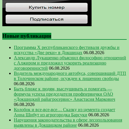
Новые публикации
Программа Х республиканского фестиваля дружбы и
искусства «Две реки» в Докшицах
06.08.2026
Александр Лукашенко объяснил философию отношений
с Алжиром и предложил ускорить реализацию
договоренностей
06.08.2026
Водитель международного автобуса, совершивший ДТП
в Толочинском районе, осужден к лишению свободы
06.08.2026
Быть ближе к людям, выслушивать и помогать —
формула успеха председателя профпервички ОАО
«Докшицкий райагросервис» Анастасия Маркович
06.08.2026
Колобок и все-все-все… Сказку из цемента создает
Анна Шибут из агрогородка Барсуки
06.08.2026
Нарушения законодательства в сфере лесопользования
выявлены в Докшицком районе
06.08.2026