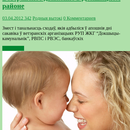
районе
03.04.2012
342
Родныя вытокi
0 Комментариев
Змест і танальнасць сходаў, якія адбыліся ў апошнія дні
сакавіка ў ветэранскіх арганізацыях РУП ЖКГ “Докшыцы-
камунальнік”, РВПС і РВЭС, банкаўскіх
Подробнее