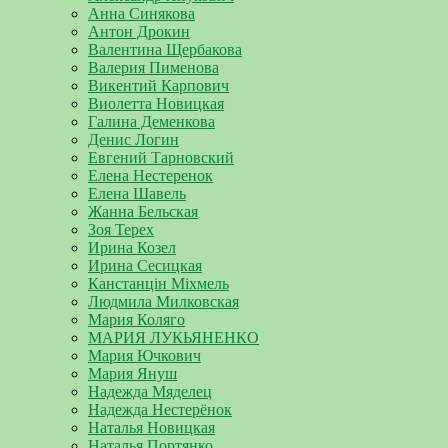
Анна Синякова
Антон Дрокин
Валентина Щербакова
Валерия Пименова
Викентий Карпович
Виолетта Новицкая
Галина Деменкова
Денис Логин
Евгений Тарновский
Елена Нестеренок
Елена Шавель
Жанна Бельская
Зоя Терех
Ирина Козел
Ирина Сесицкая
Канстанцін Міхмель
Людмила Милковская
Мария Коляго
МАРИЯ ЛУКЬЯНЕНКО
Мария Ючкович
Мария Януш
Надежда Мяделец
Надежда Нестерёнок
Наталья Новицкая
Наталья Портянко