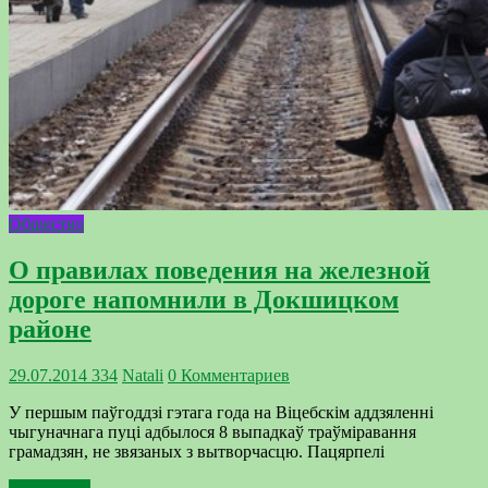
Общество
О правилах поведения на железной
дороге напомнили в Докшицком
районе
29.07.2014
334
Natali
0 Комментариев
У першым паўгоддзі гэтага года на Віцебскім аддзяленні
чыгуначнага пуці адбылося 8 выпадкаў траўміравання
грамадзян, не звязаных з вытворчасцю. Пацярпелі