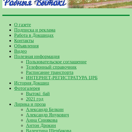
О газете
Подписка и реклама
Работа в Докшицах
Контакты
Объявления
Видео
Полезная информация
Пользовательское соглашение
Телефонный справочник
Расписание транспорта
ИНТЕРНЕТ-РЕГИСТРАТУРА ЦРБ
История Докшиц
Фотогалерея
Вытокі_бай
2021 год
Лирика и проза
Александр Белкин
Александр Янукович
Анна Синякова
Антон Дрокин
Валентина Щербакова