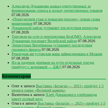
Александр Лукашенко назвал ответственных за
формирование спроса в пользу отечественных товаров
07.08.2026
«Пересчитаем стаж и повысим пенсию»: новая схема
мошенников
07.08.2026
Докшицкий район устраняет последствия непогоды
07.08.2026
Торговля на селе и перспективы БелОМО. Александр
Лукашенко посещает Вилейский район
07.08.2026
Энергетики Витебщины устраняют последствия
грозового фронта
07.08.2026
Рекордная августовская жара зафиксирована в Мозыре
07.08.2026
Из-за падения деревьев на пути отдельные поезда
прибудут с задержкой — БЖД
07.08.2026
Комментарии
Олег
к записи
Выставка «Белагро — 2021» пройдет 1-5
июня в парке «Великий камень»
Валентина
к записи
Хлеб Докшицкого хлебозавода
имеет особый вкус
Ольга
к записи
Выставка «Белагро — 2021» пройдет 1-5
июня в парке «Великий камень»