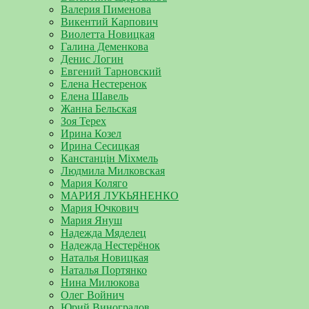
Валерия Пименова
Викентий Карпович
Виолетта Новицкая
Галина Деменкова
Денис Логин
Евгений Тарновский
Елена Нестеренок
Елена Шавель
Жанна Бельская
Зоя Терех
Ирина Козел
Ирина Сесицкая
Канстанцін Міхмель
Людмила Милковская
Мария Коляго
МАРИЯ ЛУКЬЯНЕНКО
Мария Ючкович
Мария Януш
Надежда Мяделец
Надежда Нестерёнок
Наталья Новицкая
Наталья Портянко
Нина Милюкова
Олег Войнич
Юрий Виноградов