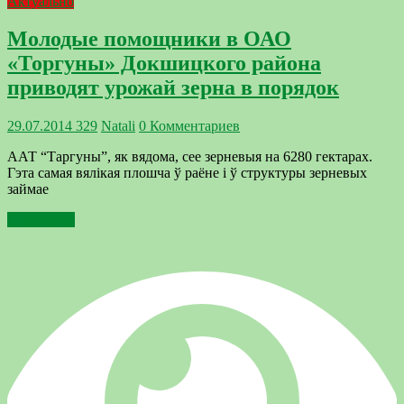
Актуально
Молодые помощники в ОАО
«Торгуны» Докшицкого района
приводят урожай зерна в порядок
29.07.2014
329
Natali
0 Комментариев
ААТ “Таргуны”, як вядома, сее зерневыя на 6280 гектарах.
Гэта самая вялікая плошча ў раёне і ў структуры зерневых
займае
Подробнее