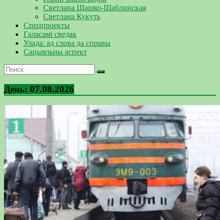
Светлана Шашко-Шаблинская
Светлана Кукуть
Спецпроекты
Галасамі сведак
Улада: ад слова да справы
Сацыяльны аспект
День:
07.08.2026