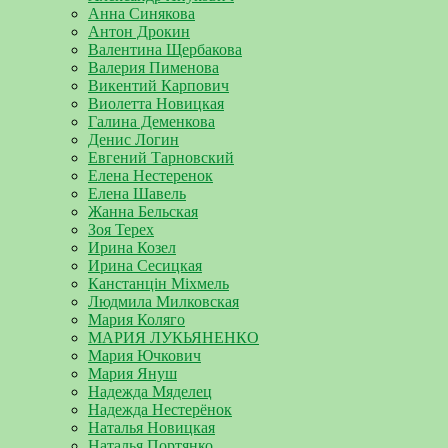
Анна Синякова
Антон Дрокин
Валентина Щербакова
Валерия Пименова
Викентий Карпович
Виолетта Новицкая
Галина Деменкова
Денис Логин
Евгений Тарновский
Елена Нестеренок
Елена Шавель
Жанна Бельская
Зоя Терех
Ирина Козел
Ирина Сесицкая
Канстанцін Міхмель
Людмила Милковская
Мария Коляго
МАРИЯ ЛУКЬЯНЕНКО
Мария Ючкович
Мария Януш
Надежда Мяделец
Надежда Нестерёнок
Наталья Новицкая
Наталья Портянко