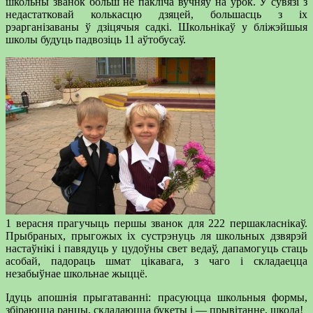
школьны званок больш не пакліча вучняў на ўрок. У сувязі з
недастатковай колькасцю дзяцей, большасць з іх
рэарганізаваны ў дзіцячыя садкі. Школьнікаў у бліжэйшыя
школы будуць падвозіць 11 аўтобусаў.
1 верасня прагучыць першы званок для 222 першакласнікаў.
Прыбраных, прыгожых іх сустрэнуць ля школьных дзвярэй
настаўнікі і павядуць у цудоўны свет ведаў, дапамогуць стаць
асобай, падораць шмат цікавага, з чаго і складаецца
незабыўнае школьнае жыццё.
Ідуць апошнія прыгатаванні: прасуюцца школьныя формы,
збіраюцца ранцы, складаюцца букеты і — прывітанне, школа!