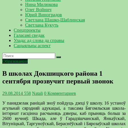
Нина Милюкова
Олег Войнич
Юрий Виноградов
Светлана Шашко-Шаблинская
Светлана Кукуть
Спецпроекты
Галасамі сведак
Улада: ад слова да справы
Сацыяльны аспект
Образование
В школах Докшицкого района 1
сентября прозвучит первый звонок
29.08.2014
558
Natali
0 Комментариев
У панядзелак раніцай зноў пойдуць дзеці ў школу. 16 устаноў
агульнай сярэдняй адукацыі, а таксама Бягомльская школа-
інтэрнат гасцінна расчыняць дзверы, каб прыняць больш за
2600 вучняў. Шкада, але ў Гарадзішчанскай, Янкаўскай,
Вітуніцкай, Таргуноўскай, Бераснёўскай і Бярозаўскай школах