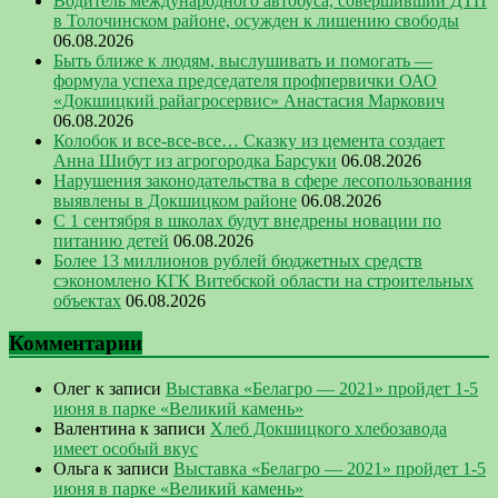
Водитель международного автобуса, совершивший ДТП
в Толочинском районе, осужден к лишению свободы
06.08.2026
Быть ближе к людям, выслушивать и помогать —
формула успеха председателя профпервички ОАО
«Докшицкий райагросервис» Анастасия Маркович
06.08.2026
Колобок и все-все-все… Сказку из цемента создает
Анна Шибут из агрогородка Барсуки
06.08.2026
Нарушения законодательства в сфере лесопользования
выявлены в Докшицком районе
06.08.2026
С 1 сентября в школах будут внедрены новации по
питанию детей
06.08.2026
Более 13 миллионов рублей бюджетных средств
сэкономлено КГК Витебской области на строительных
объектах
06.08.2026
Комментарии
Олег
к записи
Выставка «Белагро — 2021» пройдет 1-5
июня в парке «Великий камень»
Валентина
к записи
Хлеб Докшицкого хлебозавода
имеет особый вкус
Ольга
к записи
Выставка «Белагро — 2021» пройдет 1-5
июня в парке «Великий камень»