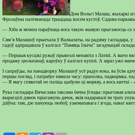
Дом Вольгі Малаш, жыхаркі агра
Фролаўны налічваецца трыццаць восем кустоў. Садова-паркавы
— Хіба ж можна параўнаць вось такую жывую прыгажосць са зрэз
Сям’я Малашоў прыехала ў Валкалаты, на радзіму гаспадара, у 19
гадоў адпрацавала ў калгасе “Памяць Ільіча” загадчыцай склада
— Першыя кусцікі ружаў прывезлі менавіта з Латвіі. А яшчэ в
продажу цюльпанаў, кароўку ў калгасе купілі. А зараз ужо ма
І сапраўды, на панадворку Малашоў усё радуе вока, ва ўсім адчу
першы погляд, і патрабуе нямала часу: праполка, падкормка, пад
— Я магу спякотай не паліць цыбулю ці моркву, а вось кветкі –
Рука гаспадара Вячаслава таксама бачна ўсюды: прыгожая альтан
вырасцілі дзвюх прыгажунь дачок, якія падаравалі ім траіх унука
дзіўна: там, дзе пануюць любоў, узаемапавага і згода, нават кв