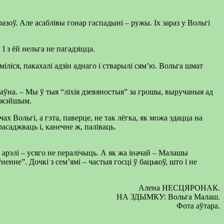
зоў. Але асаблівы гонар гаспадыні – ружы. Іх зараз у Вольгі
з ёй нельга не пагадзіцца.
міліся, пакахалі адзін аднаго і стварылі сям’ю. Вольга шмат
аўна. – Мы ў тыя “ліхія дзевяностыя” за грошы, выручаныя ад
гажэйшым.
х Вольгі, а гэта, паверце, не так лёгка, як можа здацца на
асаджваць і, канечне ж, паліваць.
 арэлі – усяго не пералічыць. А як жа іначай – Малашы
енне”. Дочкі з сем’ямі – частыя госці ў бацькоў, што і не
Алена НЕСЦЯРОНАК.
НА ЗДЫМКУ: Вольга Малаш.
Фота аўтара.