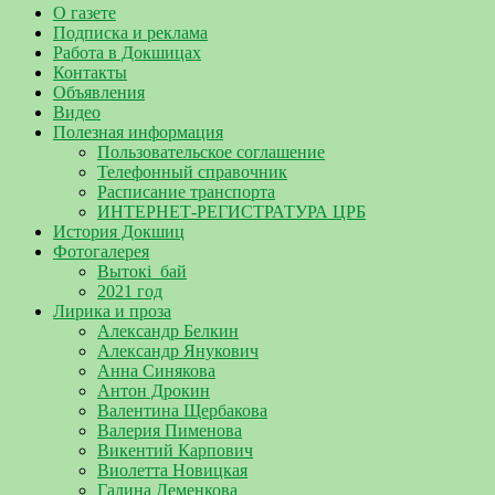
О газете
Подписка и реклама
Работа в Докшицах
Контакты
Объявления
Видео
Полезная информация
Пользовательское соглашение
Телефонный справочник
Расписание транспорта
ИНТЕРНЕТ-РЕГИСТРАТУРА ЦРБ
История Докшиц
Фотогалерея
Вытокі_бай
2021 год
Лирика и проза
Александр Белкин
Александр Янукович
Анна Синякова
Антон Дрокин
Валентина Щербакова
Валерия Пименова
Викентий Карпович
Виолетта Новицкая
Галина Деменкова