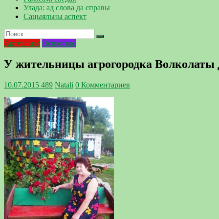
Улада: ад слова да справы
Сацыяльны аспект
Актуально
Общество
У жительницы агрогородка Волколаты 
10.07.2015
489
Natali
0 Комментариев