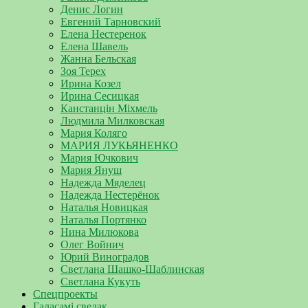
Денис Логин
Евгений Тарновский
Елена Нестеренок
Елена Шавель
Жанна Бельская
Зоя Терех
Ирина Козел
Ирина Сесицкая
Канстанцін Міхмель
Людмила Милковская
Мария Коляго
МАРИЯ ЛУКЬЯНЕНКО
Мария Ючкович
Мария Януш
Надежда Мяделец
Надежда Нестерёнок
Наталья Новицкая
Наталья Портянко
Нина Милюкова
Олег Войнич
Юрий Виноградов
Светлана Шашко-Шаблинская
Светлана Кукуть
Спецпроекты
Галасамі сведак