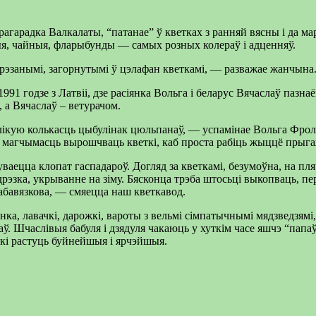
гарадка Валкалаты, “патанае” ў кветках з ранняй вясны і да мара
я, чайныя, фларыбунды — самых розных колераў і адценняў.
анымі, загорнутымі ў цэлафан кветкамі, — разважае жанчына. І 
91 годзе з Латвіі, дзе расіянка Вольга і беларус Вячаслаў пазнаё
, а Вячаслаў – ветурачом.
ялікую колькасць цыбулінак цюльпанаў, — успамінае Вольга Фрол
ем магчымасць вырошчваць кветкі, каб проста рабіць жыццё пры
ваецца клопат гаспадароў. Догляд за кветкамі, безумоўна, на пляча
рэзка, укрыванне на зіму. Бясконца трэба штосьці выкопваць, пер
 абавязкова, — смяецца наш кветкавод.
ка, лавачкі, дарожкі, вароты з вельмі сімпатычнымі мядзведзямі,
ў. Шчаслівыя бабуля і дзядуля чакаюць у хуткім часе яшчэ “папаўн
еткі растуць буйнейшыя і ярчэйшыя.