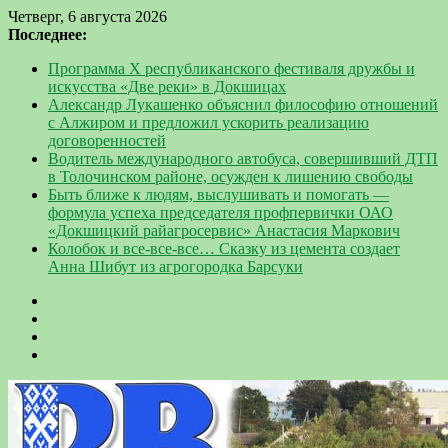
Четверг, 6 августа 2026
Последнее:
Программа Х республиканского фестиваля дружбы и
искусства «Две реки» в Докшицах
Александр Лукашенко объяснил философию отношений
с Алжиром и предложил ускорить реализацию
договоренностей
Водитель международного автобуса, совершивший ДТП
в Толочинском районе, осужден к лишению свободы
Быть ближе к людям, выслушивать и помогать —
формула успеха председателя профпервички ОАО
«Докшицкий райагросервис» Анастасия Маркович
Колобок и все-все-все… Сказку из цемента создает
Анна Шибут из агрогородка Барсуки