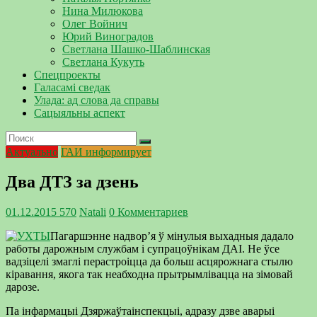
Нина Милюкова
Олег Войнич
Юрий Виноградов
Светлана Шашко-Шаблинская
Светлана Кукуть
Спецпроекты
Галасамі сведак
Улада: ад слова да справы
Сацыяльны аспект
Актуально
ГАИ информирует
Два ДТЗ за дзень
01.12.2015
570
Natali
0 Комментариев
Пагаршэнне надвор’я ў мінулыя выхадныя дадало
работы дарожным службам і супрацоўнікам ДАІ. Не ўсе
вадзіцелі змаглі перастроіцца да больш асцярожнага стылю
кіравання, якога так неабходна прытрымлівацца на зімовай
дарозе.
Па інфармацыі Дзяржаўтаінспекцыі, адразу дзве аварыі