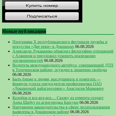
Новые публикации
Программа Х республиканского фестиваля дружбы и
искусства «Две реки» в Докшицах
06.08.2026
Александр Лукашенко объяснил философию отношений
с Алжиром и предложил ускорить реализацию
договоренностей
06.08.2026
Водитель международного автобуса, совершивший ДТП
в Толочинском районе, осужден к лишению свободы
06.08.2026
Быть ближе к людям, выслушивать и помогать —
формула успеха председателя профпервички ОАО
«Докшицкий райагросервис» Анастасия Маркович
06.08.2026
Колобок и все-все-все… Сказку из цемента создает
Анна Шибут из агрогородка Барсуки
06.08.2026
Нарушения законодательства в сфере лесопользования
выявлены в Докшицком районе
06.08.2026