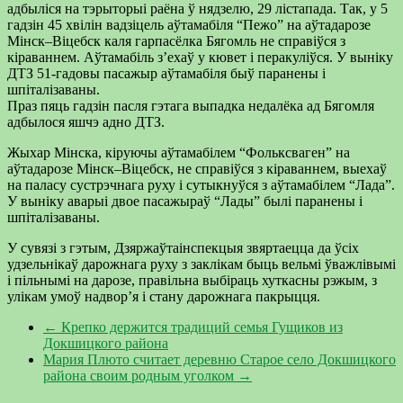
адбыліся на тэрыторыі раёна ў нядзелю, 29 лістапада. Так, у 5
гадзін 45 хвілін вадзіцель аўтамабіля “Пежо” на аўтадарозе
Мінск–Віцебск каля гарпасёлка Бягомль не справіўся з
кіраваннем. Аўтамабіль з’ехаў у кювет і перакуліўся. У выніку
ДТЗ 51-гадовы пасажыр аўтамабіля быў паранены і
шпіталізаваны.
Праз пяць гадзін пасля гэтага выпадка недалёка ад Бягомля
адбылося яшчэ адно ДТЗ.
Жыхар Мінска, кіруючы аўтамабілем “Фольксваген” на
аўтадарозе Мінск–Віцебск, не справіўся з кіраваннем, выехаў
на паласу сустрэчнага руху і сутыкнуўся з аўтамабілем “Лада”.
У выніку аварыі двое пасажыраў “Лады” былі паранены і
шпіталізаваны.
У сувязі з гэтым, Дзяржаўтаінспекцыя звяртаецца да ўсіх
удзельнікаў дарожнага руху з заклікам быць вельмі ўважлівымі
і пільнымі на дарозе, правільна выбіраць хуткасны рэжым, з
улікам умоў надвор’я і стану дарожнага пакрыцця.
←
Крепко держится традиций семья Гущиков из
Докшицкого района
Мария Плюто считает деревню Старое село Докшицкого
района своим родным уголком
→