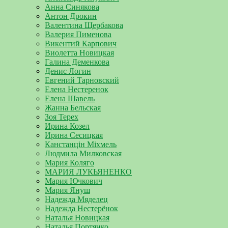
Анна Синякова
Антон Дрокин
Валентина Щербакова
Валерия Пименова
Викентий Карпович
Виолетта Новицкая
Галина Деменкова
Денис Логин
Евгений Тарновский
Елена Нестеренок
Елена Шавель
Жанна Бельская
Зоя Терех
Ирина Козел
Ирина Сесицкая
Канстанцін Міхмель
Людмила Милковская
Мария Коляго
МАРИЯ ЛУКЬЯНЕНКО
Мария Ючкович
Мария Януш
Надежда Мяделец
Надежда Нестерёнок
Наталья Новицкая
Наталья Портянко