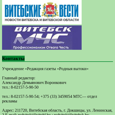
Контакты
Учреждение «Редакция газеты «Родныя вытоки»
Главный редактор:
Александр Демьянович Воронкович
тел.: 8-02157-5-90-50
тел.: 8-02157-5-90-54; +375 (33) 3459054 МТС— отдел
рекламы
Адрес: 211720, Витебская область, г. Докшицы, ул. Ленинская,
2 E-mail: ​rodvitoki@​​vitobl​.by ; rodvitoki@vitebsk.by