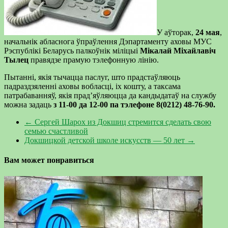
У аўторак,
24 мая
,
начальнік абласнога ўпраўлення Дэпартаменту аховы МУС
Рэспублікі Беларусь палкоўнік міліцыі
Мікалай Міхайлавіч
Тылец
правядзе прамую тэлефонную лінію.
Пытанні, якія тычацца паслуг, што прадстаўляюць
падраздзяленні аховы вобласці, іх кошту, а таксама
патрабаванняў, якія прад’яўляюцца да кандыдатаў на службу
можна задаць
з 11-00 да 12-00 па тэлефоне 8(0212) 48-76-90.
←
Сергей Шарох из Докшиц стремится сделать свою
семью счастливой
Докшицкой детской школе искусств — 50 лет
→
Вам может понравиться