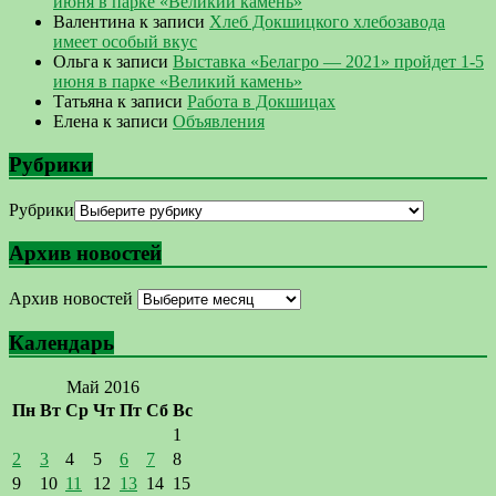
июня в парке «Великий камень»
Валентина
к записи
Хлеб Докшицкого хлебозавода
имеет особый вкус
Ольга
к записи
Выставка «Белагро — 2021» пройдет 1-5
июня в парке «Великий камень»
Татьяна
к записи
Работа в Докшицах
Елена
к записи
Объявления
Рубрики
Рубрики
Архив новостей
Архив новостей
Календарь
Май 2016
Пн
Вт
Ср
Чт
Пт
Сб
Вс
1
2
3
4
5
6
7
8
9
10
11
12
13
14
15