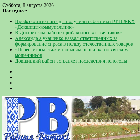
Суббота, 8 августа 2026
Последнее:
Профсоюзные награды получили работники РУП ЖКХ
«Докшицы-коммунальник»
В Докшицком районе прибавилось «тысячников»
Александр Лукашенко назвал ответственных за
формирование спроса в пользу отечественных товаров
«Пересчитаем стаж и повысим пенсию»: новая схема
мошенников
Докшицкий район устраняет последствия непогоды