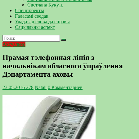
Светлана Кукуть
Спецпроекты
Галасамі сведак
Улада: ад слова да справы
Сацыяльны аспект
Актуально
Прамая тэлефонная лінія з
начальнікам абласнога ўпраўлення
Дэпартамента аховы
23.05.2016
278
Natali
0 Комментариев