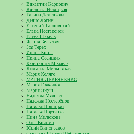
Викентий Карпович
Виолетта Новицкая
Галина Деменкова
Денис Логин
Евгений Тарновский
Елена Нестеренок
Елена Шавель
Жанна Бельская
Зоя Терех
Ирина Козел
Ирина Сесицкая
Канстанцін Міхмель
Людмила Милковская
Мария Коляго
МАРИЯ ЛУКЬЯНЕНКО
Мария Ючкович
Мария Януш
Надежда Мяделец
Надежда Нестерёнок
Наталья Новицкая
Наталья Портянко
Нина Милюкова
Олег Войнич
Юрий Виноградов
Светлана Шашко-Шаблинская