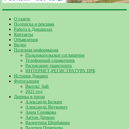
О газете
Подписка и реклама
Работа в Докшицах
Контакты
Объявления
Видео
Полезная информация
Пользовательское соглашение
Телефонный справочник
Расписание транспорта
ИНТЕРНЕТ-РЕГИСТРАТУРА ЦРБ
История Докшиц
Фотогалерея
Вытокі_бай
2021 год
Лирика и проза
Александр Белкин
Александр Янукович
Анна Синякова
Антон Дрокин
Валентина Щербакова
Валерия Пименова