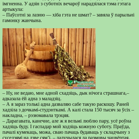
імгненна. У адзін з суботніх вечароў нарадзілася тэма гэтага
артыкула:
– Паўсотні за лазню — хіба гэта не шмат? – завяла ў парыльні
гамонку жанчына.
– Ну, не ведаю, мне адной схадзіць, дык нічога страшнага,–
адказала ёй адна з маладзіц.
– А я зараз толькі адна дазваляю сабе такую раскошу. Раней
хадзіла з дочкамі-студэнткамі. А калі стала 150 тысяч за ўсіх –
накладна, – рэзюмавала трэцяя.
– Дарагавата, канечне, але ж я вельмі люблю пару, усё роўна
хадзіць буду. І гаспадар мой ходзіць кожную суботу. Праўда,
пачалі кумекаць, можа, сваю пачаць будаваць у складчыну з
суседзямі на дзве сям’і, – далучылася да размовы чацвёртая.