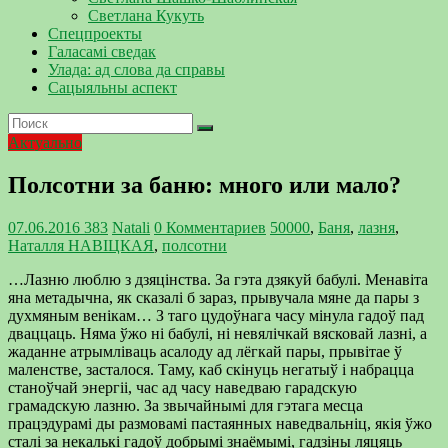
Светлана Кукуть
Спецпроекты
Галасамі сведак
Улада: ад слова да справы
Сацыяльны аспект
Актуально
Полсотни за баню: много или мало?
07.06.2016
383
Natali
0 Комментариев
50000
,
Баня
,
лазня
,
Наталля НАВІЦКАЯ
,
полсотни
…Лазню люблю з дзяцінства. За гэта дзякуй бабулі. Менавіта
яна метадычна, як сказалі б зараз, прывучала мяне да пары з
духмяным венікам… З таго цудоўнага часу мінула гадоў пад
дваццаць. Няма ўжо ні бабулі, ні невялічкай вясковай лазні, а
жаданне атрымліваць асалоду ад лёгкай пары, прывітае ў
маленстве, засталося. Таму, каб скінуць негатыў і набрацца
станоўчай энергіі, час ад часу наведваю гарадскую
грамадскую лазню. За звычайнымі для гэтага месца
працэдурамі ды размовамі пастаянных наведвальніц, якія ўжо
сталі за некалькі гадоў добрымі знаёмымі, гадзіны ляцяць