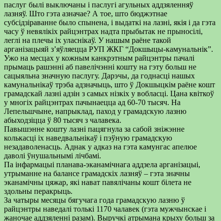
паслуг былі выключаны і паслугі агульных аддзяленняў
лазняў. Што гэта азначае? А тое, што бюджэтнае
субсідзіраванне было спынена, і выдаткі на лазні, якія і да гэта
часу ў невялікіх райцэнтрах надта прыбытак не прыносілі,
леглі на плечы іх уласнікаў. У нашым раёне такой
арганізацыяй з’яўляецца РУП ЖКГ “Докшыцы-камунальнік”.
Ужо на месцах у кожным канкрэтным райцэнтры пачалі
прымаць рашэнні аб павелічэнні кошту на гэту больш не
сацыяльна значную паслугу. Дарэчы, да годнасці нашых
камунальнікаў трэба адзначыць, што ў Докшыцкім раёне кошт
грамадскай лазні адзін з самых нізкіх у вобласці. Цана квіткоў
у многіх райцэнтрах пачынаецца ад 60-70 тысяч. На
Лепельшчыне, напрыклад, паход у грамадскую лазню
абыходзіцца ў 80 тысяч з чалавека.
Павышэнне кошту лазні пацягнула за сабой зніжэнне
колькасці іх наведвальнікаў і пэўную грамадскую
незадаволенасць. Аднак у адказ на гэта камунгас апелюе
даволі ўнушальнымі лічбамі.
Па інфармацыі планава-эканамічнага аддзела арганізацыі,
утрыманне на балансе грамадскіх лазняў – гэта значны
эканамічны цяжар, які нават павялічаны кошт білета не
здольны перакрыць.
За чатыры месяцы бягучага года грамадскую лазню ў
райцэнтры наведалі толькі 1170 чалавек (гэта мужчынскае і
жаночае аддзяленні разам). Выручкі атрымана крыху больш за