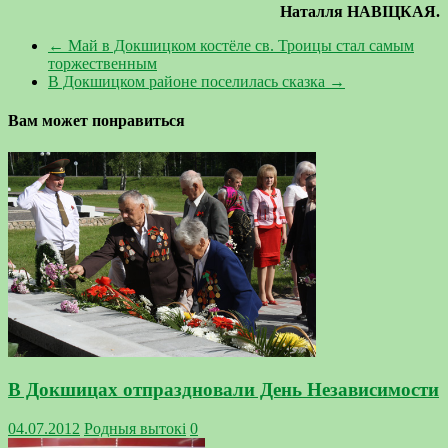
Наталля НАВІЦКАЯ.
←
Май в Докшицком костёле св. Троицы стал самым
торжественным
В Докшицком районе поселилась сказка
→
Вам может понравиться
В Докшицах отпраздновали День Независимости
04.07.2012
Родныя вытокi
0