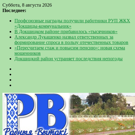
Суббота, 8 августа 2026
Последнее:
Профсоюзные награды получили работники РУП ЖКХ
«Докшицы-коммунальник»
В Докшицком районе прибавилось «тысячников»
Александр Лукашенко назвал ответственных за
формирование спроса в пользу отечественных товаров
«Пересчитаем стаж и повысим пенсию»: новая схема
мошенников
Докшицкий район устраняет последствия непогоды