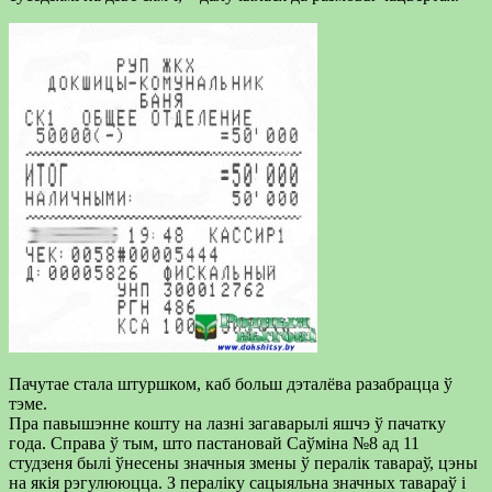
Пачутае стала штуршком, каб больш дэталёва разабрацца ў
тэме.
Пра павышэнне кошту на лазні загаварылі яшчэ ў пачатку
года. Справа ў тым, што пастановай Саўміна №8 ад 11
студзеня былі ўнесены значныя змены ў пералік тавараў, цэны
на якія рэгулююцца. З пераліку сацыяльна значных тавараў і