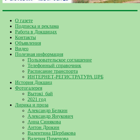
О газете
Подписка и реклама
Работа в Докшицах
Контакты
Объявления
Видео
Полезная информация
Пользовательское соглашение
Телефонный справочник
Расписание транспорта
ИНТЕРНЕТ-РЕГИСТРАТУРА ЦРБ
История Докшиц
Фотогалерея
Вытокі_бай
2021 год
Лирика и проза
Александр Белкин
Александр Янукович
Анна Синякова
Антон Дрокин
Валентина Щербакова
Валерия Пименова