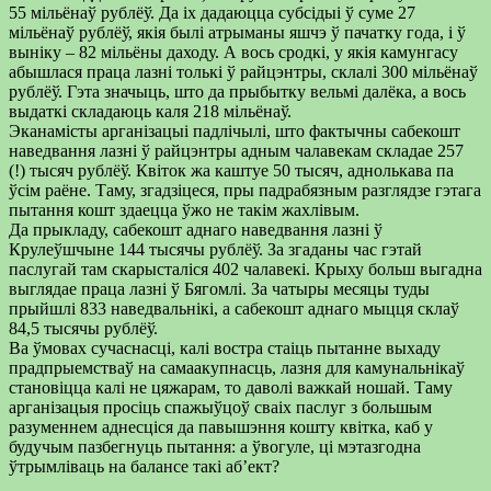
55 мільёнаў рублёў. Да іх дадаюцца субсідыі ў суме 27
мільёнаў рублёў, якія былі атрыманы яшчэ ў пачатку года, і ў
выніку – 82 мільёны даходу. А вось сродкі, у якія камунгасу
абышлася праца лазні толькі ў райцэнтры, склалі 300 мільёнаў
рублёў. Гэта значыць, што да прыбытку вельмі далёка, а вось
выдаткі складаюць каля 218 мільёнаў.
Эканамісты арганізацыі падлічылі, што фактычны сабекошт
наведвання лазні ў райцэнтры адным чалавекам складае 257
(!) тысяч рублёў. Квіток жа каштуе 50 тысяч, аднолькава па
ўсім раёне. Таму, згадзіцеся, пры падрабязным разглядзе гэтага
пытання кошт здаецца ўжо не такім жахлівым.
Да прыкладу, сабекошт аднаго наведвання лазні ў
Крулеўшчыне 144 тысячы рублёў. За згаданы час гэтай
паслугай там скарысталіся 402 чалавекі. Крыху больш выгадна
выглядае праца лазні ў Бягомлі. За чатыры месяцы туды
прыйшлі 833 наведвальнікі, а сабекошт аднаго мыцця склаў
84,5 тысячы рублёў.
Ва ўмовах сучаснасці, калі востра стаіць пытанне выхаду
прадпрыемстваў на самаакупнасць, лазня для камунальнікаў
становіцца калі не цяжарам, то даволі важкай ношай. Таму
арганізацыя просіць спажыўцоў сваіх паслуг з большым
разуменнем аднесціся да павышэння кошту квітка, каб у
будучым пазбегнуць пытання: а ўвогуле, ці мэтазгодна
ўтрымліваць на балансе такі аб’ект?