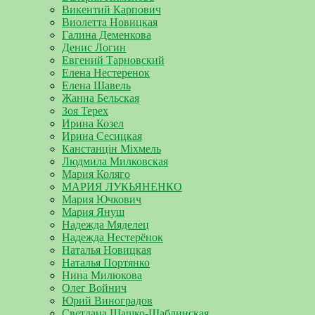
Викентий Карпович
Виолетта Новицкая
Галина Деменкова
Денис Логин
Евгений Тарновский
Елена Нестеренок
Елена Шавель
Жанна Бельская
Зоя Терех
Ирина Козел
Ирина Сесицкая
Канстанцін Міхмель
Людмила Милковская
Мария Коляго
МАРИЯ ЛУКЬЯНЕНКО
Мария Ючкович
Мария Януш
Надежда Мяделец
Надежда Нестерёнок
Наталья Новицкая
Наталья Портянко
Нина Милюкова
Олег Войнич
Юрий Виноградов
Светлана Шашко-Шаблинская