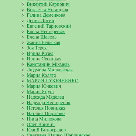
Викентий Карпович
Виолетта Новицкая
Галина Деменкова
Денис Логин
Евгений Тарновский
Елена Нестеренок
Елена Шавель
Жанна Бельская
Зоя Терех
Ирина Козел
Ирина Сесицкая
Канстанцін Міхмель
Людмила Милковская
Мария Коляго
МАРИЯ ЛУКЬЯНЕНКО
Мария Ючкович
Мария Януш
Надежда Мяделец
Надежда Нестерёнок
Наталья Новицкая
Наталья Портянко
Нина Милюкова
Олег Войнич
Юрий Виноградов
Светлана Шашко-Шаблинская