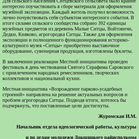
Для сельского населения Ситцевского сельсовета было крайне
интересно поучаствовать в сборе материала для оформления
музейной экспозиции. Каждый житель получил возможность
лично почувствовать себя субъектом интересного события. В
итоге силами сельского сообщества собрано 392 единицы
музейных предметов из деревень Малые Ситцы, Войтовичи,
Дедки, Кияково, агрогородка Ситцы. Также для оформления
экспозиции и полноценного функционирования историко-
культурного музея «Ситцы» приобретено выставочное
оборудование, сувенирная продукция, изготовлены буклеты.
В заключении реализации Местной инициативы проведен
фестиваль в день чествования Святого Серафима Саровского
с привлечением народных ремесленников, творческих
коллективов и национальной кухни.
Местная инициатива «Возрождение парково-усадебных
строений» направлена на решение актуальных вопросов и
проблем агрогородка Ситцы. Подводя итоги, хотелось бы
подчеркнуть, что поставленные цели достигнуты.
Журомская И.М.
Начальник отдела идеологической работы, культуры
и по делам молодежи Докшицкого райисполкома