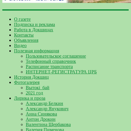
О газете
Подписка и реклама
Работа в Докшицах
Контакты
Объявления
Видео
Полезная информация
Пользовательское соглашение
Телефонный справочник
Расписание транспорта
ИНТЕРНЕТ-РЕГИСТРАТУРА ЦРБ
История Докшиц
Фотогалерея
Вытокі_бай
2021 год
Лирика и проза
Александр Белкин
Александр Янукович
Анна Синякова
Антон Дрокин
Валентина Щербакова
Валерия Пименова