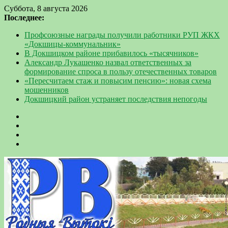
Суббота, 8 августа 2026
Последнее:
Профсоюзные награды получили работники РУП ЖКХ
«Докшицы-коммунальник»
В Докшицком районе прибавилось «тысячников»
Александр Лукашенко назвал ответственных за
формирование спроса в пользу отечественных товаров
«Пересчитаем стаж и повысим пенсию»: новая схема
мошенников
Докшицкий район устраняет последствия непогоды