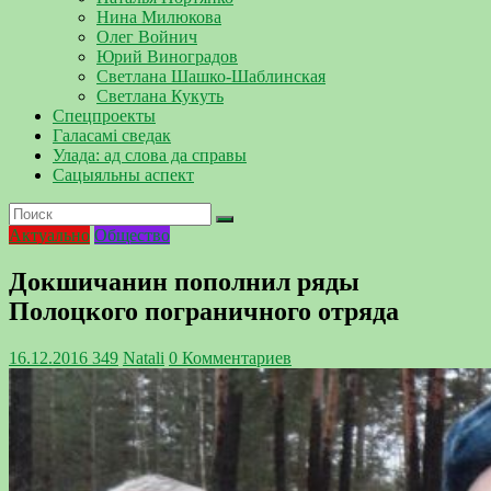
Нина Милюкова
Олег Войнич
Юрий Виноградов
Светлана Шашко-Шаблинская
Светлана Кукуть
Спецпроекты
Галасамі сведак
Улада: ад слова да справы
Сацыяльны аспект
Актуально
Общество
Докшичанин пополнил ряды
Полоцкого пограничного отряда
16.12.2016
349
Natali
0 Комментариев