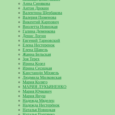
Анна Синякова
Антон Дрокин
Валентина Щербакова
Валерия Пименова
Викентий Карпович
Виолетта Новицкая
Галина Деменкова
Денис Логин
Евгений Тарновский
Елена Нестеренок
Елена Шавель
Жанна Бельская
Зоя Терех
Ирина Козел
Ирина Сесицкая
Канстанцін Міхмель
Людмила Милковская
Мария Коляго
МАРИЯ ЛУКЬЯНЕНКО
Мария Ючкович
Мария Януш
Надежда Мяделец
Надежда Нестерёнок
Наталья Новицкая
Наталья Портянко