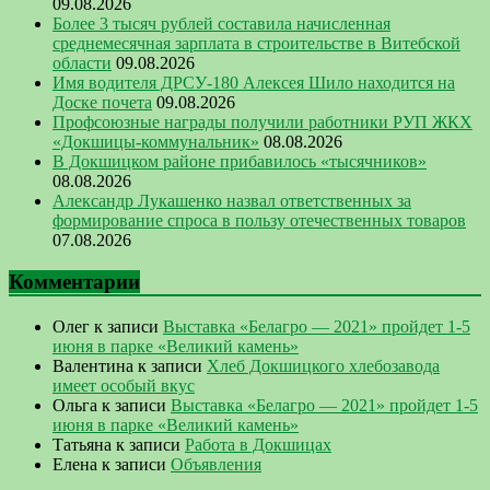
09.08.2026
Более 3 тысяч рублей составила начисленная
среднемесячная зарплата в строительстве в Витебской
области
09.08.2026
Имя водителя ДРСУ-180 Алексея Шило находится на
Доске почета
09.08.2026
Профсоюзные награды получили работники РУП ЖКХ
«Докшицы-коммунальник»
08.08.2026
В Докшицком районе прибавилось «тысячников»
08.08.2026
Александр Лукашенко назвал ответственных за
формирование спроса в пользу отечественных товаров
07.08.2026
Комментарии
Олег
к записи
Выставка «Белагро — 2021» пройдет 1-5
июня в парке «Великий камень»
Валентина
к записи
Хлеб Докшицкого хлебозавода
имеет особый вкус
Ольга
к записи
Выставка «Белагро — 2021» пройдет 1-5
июня в парке «Великий камень»
Татьяна
к записи
Работа в Докшицах
Елена
к записи
Объявления