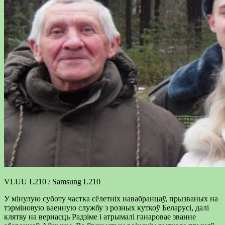
VLUU L210 / Samsung L210
У мінулую суботу частка сёлетніх навабранцаў, прызваных на
тэрміновую ваенную службу з розных куткоў Беларусі, далі
клятву на вернасць Радзіме і атрымалі ганаровае званне