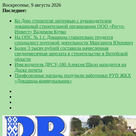
Воскресенье, 9 августа 2026
Последнее:
Ко Дню строителя: интервью с руководителем
докшицкой строительной организации ООО «Регул-
Инвест» Вадимом Кучко
На ОПС № 1 г. Докшицы старательно трудится
специалист почтовой деятельности Маргарита Юхневич
Более 3 тысяч рублей составила начисленная
среднемесячная зарплата в строительстве в Витебской
области
Имя водителя ДРСУ-180 Алексея Шило находится на
Доске почета
Профсоюзные награды получили работники РУП ЖКХ
«Докшицы-коммунальник»