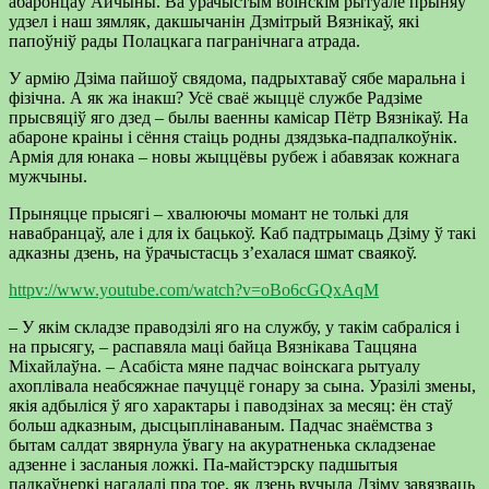
абаронцаў Айчыны. Ва ўрачыстым воінскім рытуале прыняў
удзел і наш зямляк, дакшычанін Дзмітрый Вязнікаў, які
папоўніў рады Полацкага пагранічнага атрада.
У армію Дзіма пайшоў свядома, падрыхтаваў сябе маральна і
фізічна. А як жа інакш? Усё сваё жыццё службе Радзіме
прысвяціў яго дзед – былы ваенны камісар Пётр Вязнікаў. На
абароне краіны і сёння стаіць родны дзядзька-падпалкоўнік.
Армія для юнака – новы жыццёвы рубеж і абавязак кожнага
мужчыны.
Прыняцце прысягі – хвалюючы момант не толькі для
навабранцаў, але і для іх бацькоў. Каб падтрымаць Дзіму ў такі
адказны дзень, на ўрачыстасць з’ехалася шмат сваякоў.
httpv://www.youtube.com/watch?v=oBo6cGQxAqM
– У якім складзе праводзілі яго на службу, у такім сабраліся і
на прысягу, – распавяла маці байца Вязнікава Таццяна
Міхайлаўна. – Асабіста мяне падчас воінскага рытуалу
ахоплівала неабсяжнае пачуццё гонару за сына. Уразілі змены,
якія адбыліся ў яго характары і паводзінах за месяц: ён стаў
больш адказным, дысцыплінаваным. Падчас знаёмства з
бытам салдат звярнула ўвагу на акуратненька складзенае
адзенне і засланыя ложкі. Па-майстэрску падшытыя
падкаўнеркі нагадалі пра тое, як дзень вучыла Дзіму завязваць