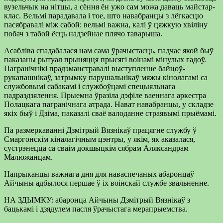
вузельчык на нітцы, а сёння ён ужо сам можа даваць майстар-
клас. Вельмі парадавала і тое, што навабранцы з лёгкасцю
пасябравалі між сабой: вельмі важна, калі ў цяжкую хвіліну
побач з табой ёсць надзейнае плячо таварыша.
Асабліва спадабалася нам сама ўрачыс­тасць, падчас якой быў
паказаны рытуал прыняцця прысягі воінамі мінулых гадоў.
Пагранічнікі прадэманстравалі выступленне байцоў-
рукапашнікаў, затрымку парушальнікаў мяжы кінолагамі са
службовымі сабакамі і службоўцамі спецыяльнага
падраздзялення. Прыемна ўразіла дэфіле ваеннага аркестра
Полацкага пагранічнага атрада. Нават навабранцы, у складзе
якіх быў і Дзіма, паказалі сваё валоданне страявымі прыёмамі.
Па размеркаванні Дзмітрый Вязнікаў працягне службу ў
Смаргонскім кіналагічным цэнтры, у якім, як аказалася,
сустрэнецца са сваім докшыцкім сябрам Аляксанд­рам
Малюжанцам.
Напрыканцы важнага дня для наваспечаных абаронцаў
Айчыны адбылося першае ў іх воінскай службе звальненне.
НА ЗДЫМКУ: абаронца Айчыны Дзмітрый Вязнікаў з
бацькамі і дзядулем пасля ўрачыстага мерапрыемства.