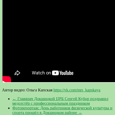
Автор видео: Ольга Капская
https://vk.com/mrs_kapskaya
←
Главврач Докшицкой ЦРБ Сергей Кубор поздравил
медсестёр с профессиональным праздником
Фоторепортаж: День работников физической культуры и
спорта прошёл в Докшицком районе
→