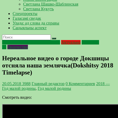
Светлана Шашко-Шаблинская
Светлана Кукуть
Спецпроекты
Галасамі сведак
Улада: ад слова да справы
Сацыяльны аспект
2018-2020 — Год малой родины
Актуально
Районке -
75
Творчество
Нереальное видео о городе Докшицы
отсняла наша землячка(Dokshitsy 2018
Timelapse)
20.05.2018
3988
Главный редактор
0 Комментариев
2018 —
Год малой родины
,
Год малой родины
Смотреть видео: