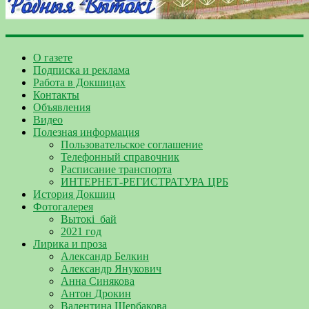
О газете
Подписка и реклама
Работа в Докшицах
Контакты
Объявления
Видео
Полезная информация
Пользовательское соглашение
Телефонный справочник
Расписание транспорта
ИНТЕРНЕТ-РЕГИСТРАТУРА ЦРБ
История Докшиц
Фотогалерея
Вытокі_бай
2021 год
Лирика и проза
Александр Белкин
Александр Янукович
Анна Синякова
Антон Дрокин
Валентина Щербакова