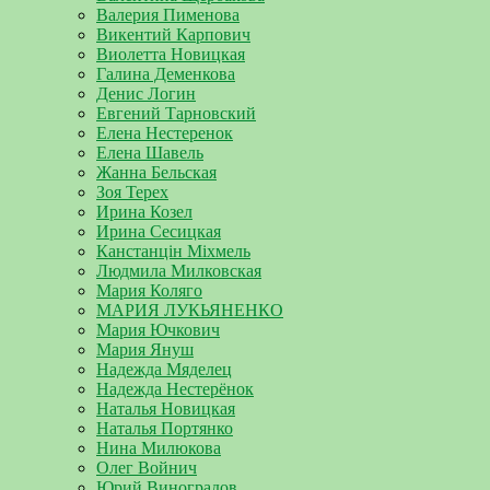
Валерия Пименова
Викентий Карпович
Виолетта Новицкая
Галина Деменкова
Денис Логин
Евгений Тарновский
Елена Нестеренок
Елена Шавель
Жанна Бельская
Зоя Терех
Ирина Козел
Ирина Сесицкая
Канстанцін Міхмель
Людмила Милковская
Мария Коляго
МАРИЯ ЛУКЬЯНЕНКО
Мария Ючкович
Мария Януш
Надежда Мяделец
Надежда Нестерёнок
Наталья Новицкая
Наталья Портянко
Нина Милюкова
Олег Войнич
Юрий Виноградов