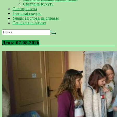
Светлана Кукуть
Спецпроекты
Галасамі сведак
Улада: ад слова да справы
Сацыяльны аспект
День:
07.08.2026