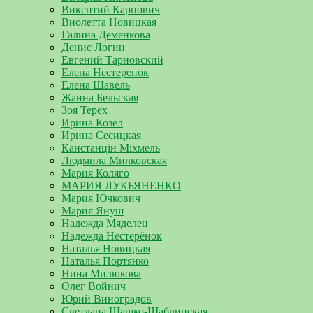
Викентий Карпович
Виолетта Новицкая
Галина Деменкова
Денис Логин
Евгений Тарновский
Елена Нестеренок
Елена Шавель
Жанна Бельская
Зоя Терех
Ирина Козел
Ирина Сесицкая
Канстанцін Міхмель
Людмила Милковская
Мария Коляго
МАРИЯ ЛУКЬЯНЕНКО
Мария Ючкович
Мария Януш
Надежда Мяделец
Надежда Нестерёнок
Наталья Новицкая
Наталья Портянко
Нина Милюкова
Олег Войнич
Юрий Виноградов
Светлана Шашко-Шаблинская