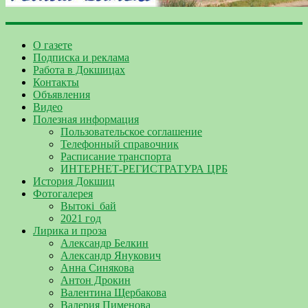
О газете
Подписка и реклама
Работа в Докшицах
Контакты
Объявления
Видео
Полезная информация
Пользовательское соглашение
Телефонный справочник
Расписание транспорта
ИНТЕРНЕТ-РЕГИСТРАТУРА ЦРБ
История Докшиц
Фотогалерея
Вытокі_бай
2021 год
Лирика и проза
Александр Белкин
Александр Янукович
Анна Синякова
Антон Дрокин
Валентина Щербакова
Валерия Пименова