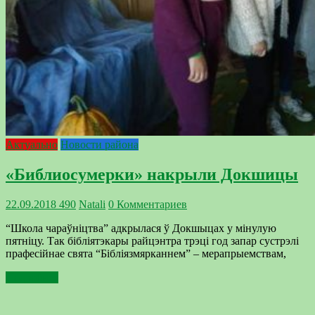
Актуально
Новости района
«Библиосумерки» накрыли Докшицы
22.09.2018
490
Natali
0 Комментариев
“Школа чараўніцтва” адкрылася ў Докшыцах у мінулую
пятніцу. Так бібліятэкары райцэнтра трэці год запар сустрэлі
прафесійнае свята “Бібліязмярканнем” – мерапрыемствам,
Подробнее