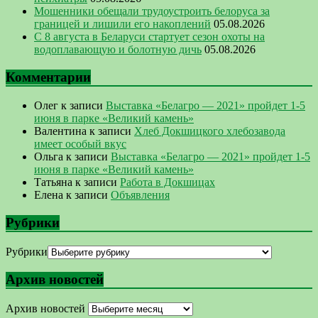
Мошенники обещали трудоустроить белоруса за
границей и лишили его накоплений
05.08.2026
С 8 августа в Беларуси стартует сезон охоты на
водоплавающую и болотную дичь
05.08.2026
Комментарии
Олег
к записи
Выставка «Белагро — 2021» пройдет 1-5
июня в парке «Великий камень»
Валентина
к записи
Хлеб Докшицкого хлебозавода
имеет особый вкус
Ольга
к записи
Выставка «Белагро — 2021» пройдет 1-5
июня в парке «Великий камень»
Татьяна
к записи
Работа в Докшицах
Елена
к записи
Объявления
Рубрики
Рубрики
Архив новостей
Архив новостей