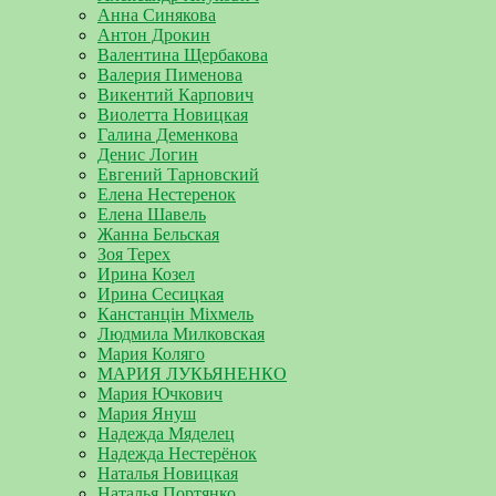
Анна Синякова
Антон Дрокин
Валентина Щербакова
Валерия Пименова
Викентий Карпович
Виолетта Новицкая
Галина Деменкова
Денис Логин
Евгений Тарновский
Елена Нестеренок
Елена Шавель
Жанна Бельская
Зоя Терех
Ирина Козел
Ирина Сесицкая
Канстанцін Міхмель
Людмила Милковская
Мария Коляго
МАРИЯ ЛУКЬЯНЕНКО
Мария Ючкович
Мария Януш
Надежда Мяделец
Надежда Нестерёнок
Наталья Новицкая
Наталья Портянко