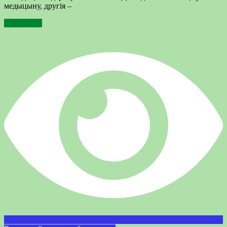
медыцыну, другія –
Подробнее