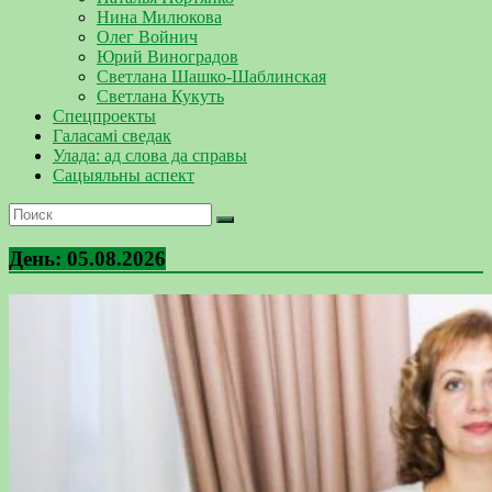
Нина Милюкова
Олег Войнич
Юрий Виноградов
Светлана Шашко-Шаблинская
Светлана Кукуть
Спецпроекты
Галасамі сведак
Улада: ад слова да справы
Сацыяльны аспект
День:
05.08.2026