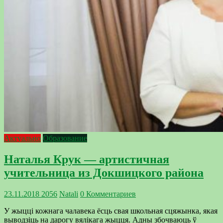
Актуально
Образование
Наталья Крук — артистичная
учительница из Докшицкого района
23.11.2018
2056
Natali
0 Комментариев
У жыцці кожнага чалавека ёсць свая школьная сцяжынка, якая
выводзіць на дарогу вялікага жыцця. Адны збочваюць ў