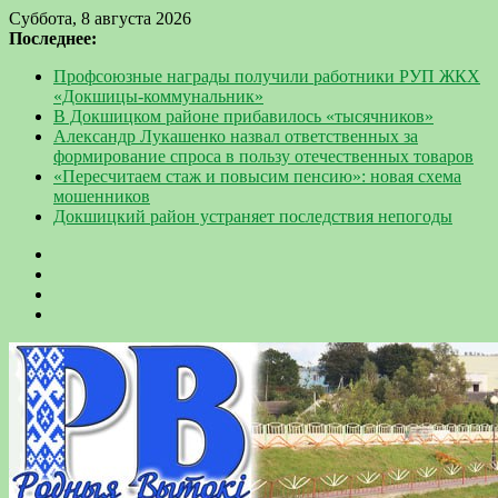
Суббота, 8 августа 2026
Последнее:
Профсоюзные награды получили работники РУП ЖКХ
«Докшицы-коммунальник»
В Докшицком районе прибавилось «тысячников»
Александр Лукашенко назвал ответственных за
формирование спроса в пользу отечественных товаров
«Пересчитаем стаж и повысим пенсию»: новая схема
мошенников
Докшицкий район устраняет последствия непогоды