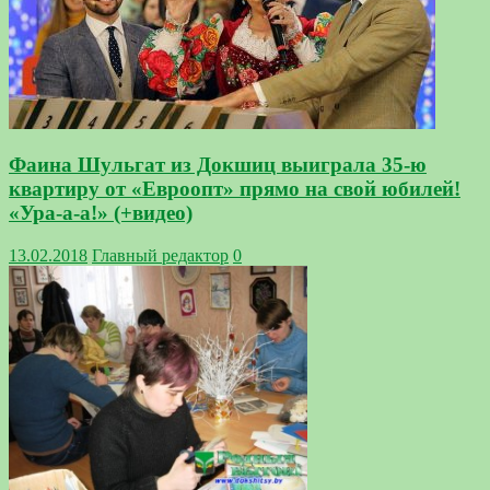
Фаина Шульгат из Докшиц выиграла 35-ю
квартиру от «Евроопт» прямо на свой юбилей!
«Ура-а-а!» (+видео)
13.02.2018
Главный редактор
0