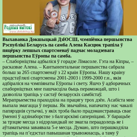
Выхаванка Докшыцкай ДзЮСШ, чэмпіёнка першынства
Рэспублікі Беларусь па самба Алена Касцюк трапіла ў
пяцёрку лепшых спартсменаў падчас моладзевага
першынства Еўропы па самба.
– Спаборніцтвы адбыліся ў горадзе Лімасоле. Гэта на Кіпры, –
расказвае Алена. – Кантынентальнае першынства сабрала
больш за 265 спартсменаў з 22 краін Еўропы. Нашу краіну
прадстаўлялі спартсмены 2001-2003 і 1999-2000 г.н., якія
адбіраліся на чэмпіянаты Еўропы і свету. Яшчэ ў адборачных
спаборніцтвах мне пашчасціла быць пераможцай, што і
дазволіла трапіць у састаў беларускіх самбістаў.
Мерапрыемства прахо­дзіла на працягу трох дзён. Асабіста мне
выпала змагацца ў першы. Як звычайна, напачатку нас чакалі
папярэднія сутычкі, у якіх трэба было прадэманстраваць свае
ўменні ў адзінаборстве з балгарскімі саперніцамі. У барацьбе
за трэцяе месца з нідэрландкай не змагла пераадолець яе і
аўтаматычна заваявала 5-е месца. Думаю, што перашкодзіла
трапіць на п’едэстал павышаная трывожнасць, а таму ў