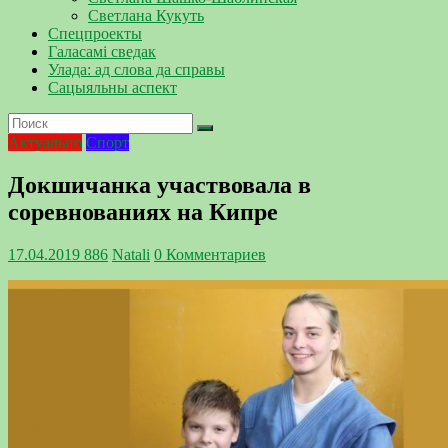
Светлана Кукуть
Спецпроекты
Галасамі сведак
Улада: ад слова да справы
Сацыяльны аспект
Актуально
Спорт
Докшичанка участвовала в
соревнованиях на Кипре
17.04.2019
886
Natali
0 Комментариев