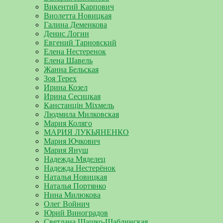
Викентий Карпович
Виолетта Новицкая
Галина Деменкова
Денис Логин
Евгений Тарновский
Елена Нестеренок
Елена Шавель
Жанна Бельская
Зоя Терех
Ирина Козел
Ирина Сесицкая
Канстанцін Міхмель
Людмила Милковская
Мария Коляго
МАРИЯ ЛУКЬЯНЕНКО
Мария Ючкович
Мария Януш
Надежда Мяделец
Надежда Нестерёнок
Наталья Новицкая
Наталья Портянко
Нина Милюкова
Олег Войнич
Юрий Виноградов
Светлана Шашко-Шаблинская