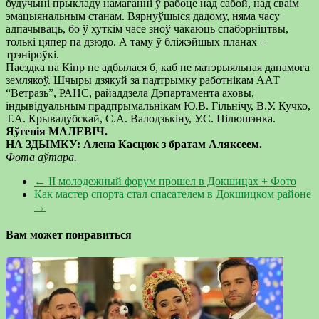
будучыні прыкладу намаганні ў рабоце над сабой, над сваім
эмацыянальным станам. Вярнуўшыся дадому, няма часу
адпачываць, бо ў хуткім часе зноў чакаюць спаборніцтвы,
толькі цяпер па дзюдо. А таму ў бліжэйшых планах –
трэніроўкі.
Паездка на Кіпр не адбылася б, каб не матэрыяльная дапамога
землякоў. Шчыры дзякуй за падтрымку работнікам ААТ
“Ветразь”, РАНС, райаддзела Дэпартамента аховы,
індывідуальным прадпрымальнікам Ю.В. Гільнічу, В.У. Кучко,
Т.А. Крывадубскай, С.А. Валодзькіну, У.С. Пілюшэнка.
Яўгенія МАЛЕВІЧ.
НА ЗДЫМКУ: Алена Касцюк з братам Аляксеем.
Фота аўтара.
←
ІІ молодежный форум прошел в Докшицах + Фото
Как мастер спорта стал спасателем в Докшицком районе
→
Вам может понравиться