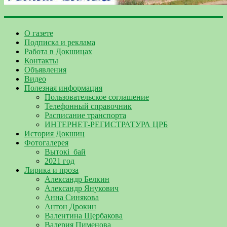
О газете
Подписка и реклама
Работа в Докшицах
Контакты
Объявления
Видео
Полезная информация
Пользовательское соглашение
Телефонный справочник
Расписание транспорта
ИНТЕРНЕТ-РЕГИСТРАТУРА ЦРБ
История Докшиц
Фотогалерея
Вытокі_бай
2021 год
Лирика и проза
Александр Белкин
Александр Янукович
Анна Синякова
Антон Дрокин
Валентина Щербакова
Валерия Пименова