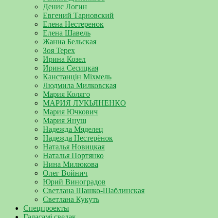
Денис Логин
Евгений Тарновский
Елена Нестеренок
Елена Шавель
Жанна Бельская
Зоя Терех
Ирина Козел
Ирина Сесицкая
Канстанцін Міхмель
Людмила Милковская
Мария Коляго
МАРИЯ ЛУКЬЯНЕНКО
Мария Ючкович
Мария Януш
Надежда Мяделец
Надежда Нестерёнок
Наталья Новицкая
Наталья Портянко
Нина Милюкова
Олег Войнич
Юрий Виноградов
Светлана Шашко-Шаблинская
Светлана Кукуть
Спецпроекты
Галасамі сведак