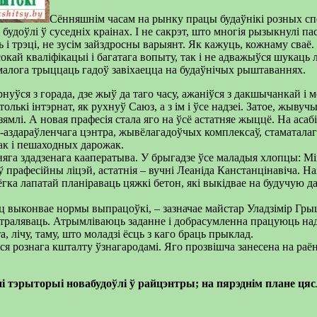
Сённяшнім часам на рынку працы будаўнікі розных сп
будоўлі ў суседніх краінах. І не сакрэт, што многія рызыкнулі 
ь і трэці, не зусім зайздросны варыянт. Як кажуць, кожнаму сваё.
ай кваліфікацыі і багатага вопыту, так і не адважыўся шукаць 
малога трыццаць гадоў завіхаецца на будаўнічых рыштаваннях.
рнуўся з горада, дзе жыў да таго часу, ажаніўся з дакшычанкай і
лькі інтэрнат, як рухнуў Саюз, а з ім і ўсе надзеі. Затое, жывуч
зямлі. А новая прафесія стала яго на ўсё астатняе жыццё. На аса
здараўленчага цэнтра, жывёлагадоўчых комплексаў, стаматалагічна
вак і пешаходных дарожак.
га здадзенага кааператыва. У брыга­дзе ўсе маладыя хлопцы: Мі
аў прафесійны ліцэй, астатнія – вучні Леаніда Канстанцінавіча. 
ёгка лапатай планіраваць цяжкі бетон, які выкідвае на будучую 
есяц выконвае нормы выпрацоўкі, – зазначае майстар Уладзімір Гр
кантраля­ваць. Атрымліваюць заданне і добрасумленна працуюць 
, лічу, таму, што моладзі ёсць з каго браць прыклад.
ся рознага кшталту ўзнагародамі. Яго прозвішча занесена на ра
эрыторыі новабудоўлі ў райцэнтры; на пярэднім плане цяс