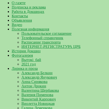
О газете
Подписка и реклама
Работа в Докшицах
Контакты
Объявления
Видео
Полезная информация
Пользовательское соглашение
Телефонный справочник
Расписание транспорта
ИНТЕРНЕТ-РЕГИСТРАТУРА ЦРБ
История Докшиц
Фотогалерея
Вытокі_бай
2021 год
Лирика и проза
Александр Белкин
Александр Янукович
Анна Синякова
Антон Дрокин
Валентина Щербакова
Валерия Пименова
Викентий Карпович
Виолетта Новицкая
Галина Деменкова