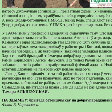
патрэбу дзяржаўныя арганізацыі і прыватныя фірмы, іх чакаюць 
сённяшні дзень, іншыя, зарабіўшы капейку, вярнуліся назад, ёсц
А вось цясляр-бетоншчык ПМК-52 Леанід Кеда, спецыяліст высок
ўсюды добра, дзе нас няма. У ПМК зараз ён ужо старажыл. Без 
У 1990-м змяніў прафесію вадзіцеля на будаўнічую таму, што вя
арганізацыях тады гэта было нескладана. Але паспеў атрымаць то
Камайску і зараз задавольваюць там адвечную цягу селяніна да 
кааператыўных шматпавярховікаў у райцэнтры і Бягомлі, водна-а
пачынае ўзводзіць, і, як бетоншчык, заканчвае ўкладкай пляцо
Зараз са сваёй брыгадай займаецца добраўпарадкаваннем апошня
Раман Карніловіч і Антон Чачуковіч. З іх толькі Раман заканчв
забываеш, што іх работа патрабуе значнай фізічнай аддачы. Нял
астатняе дарабляе не па-восеньску цёплае надвор’е.
– Леанід Канстанцінавіч – гэта той работнік, які з месяца ў м
раўняюцца на яго. Гэта працаўнікі, якіх не трэба падганяць, 
прычыны, каб толькі не рабіць, як часам бывае. Адбываецца гэта
Самаадданая, шматгадовая праца Леаніда Кеды не раз адзначала
Тамара АЛЬШЭЎСКАЯ.
НА ЗДЫМКУ: брыгада бетоншчыкаў на добраўпарадкаванні т
Фота В. Чарвінскага.