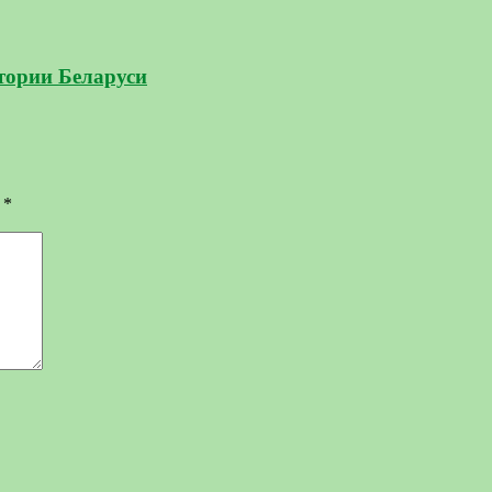
итории Беларуси
ы
*