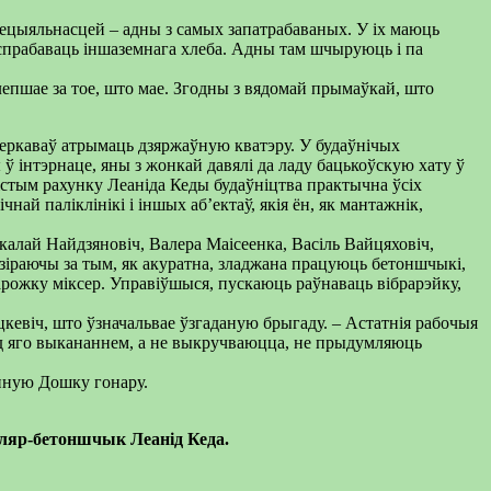
ецыяльнасцей – адны з самых запатрабаваных. У іх маюць
паспрабаваць іншаземнага хлеба. Адны там шчыруюць і па
лепшае за тое, што мае. Згодны з вядомай прымаўкай, што
 меркаваў атрымаць дзяржаўную кватэру. У будаўнічых
ы ў інтэрнаце, яны з жонкай давялі да ладу бацькоўскую хату ў
бістым рахунку Леаніда Кеды будаўніцтва практычна ўсіх
й паліклінікі і іншых аб’ектаў, якія ён, як мантажнік,
калай Найдзяновіч, Валера Маісеенка, Васіль Вайцяховіч,
Назіраючы за тым, як акуратна, зладжана працуюць бетоншчыкі,
дарожку міксер. Управіўшыся, пускаюць раўнаваць вібрарэйку,
ыцкевіч, што ўзначальвае ўзгаданую брыгаду. – Астатнія рабочыя
над яго выкананнем, а не выкручваюцца, не прыдумляюць
ённую Дошку гонару.
ляр-бетоншчык Леанід Кеда.