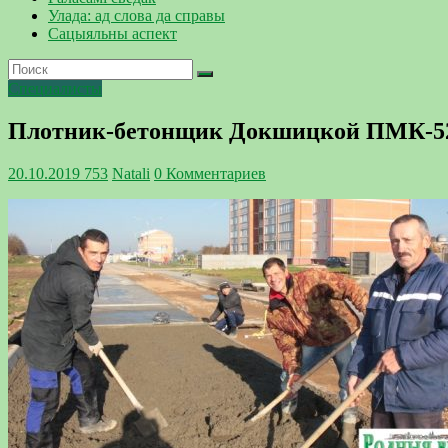
Улада: ад слова да справы
Сацыяльны аспект
Специалисты
Плотник-бетонщик Докшицкой ПМК-52 
20.10.2019
753
Natali
0 Комментариев