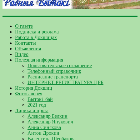
О газете
Подписка и реклама
Работа в Докшицах
Контакты
Объявления
Видео
Полезная информация
Пользовательское соглашение
Телефонный справочник
Расписание транспорта
ИНТЕРНЕТ-РЕГИСТРАТУРА ЦРБ
История Докшиц
Фотогалерея
Вытокі_бай
2021 год
Лирика и проза
Александр Белкин
Александр Янукович
Анна Синякова
Антон Дрокин
Валентина Щербакова