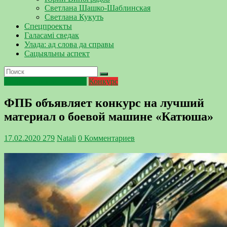
Светлана Шашко-Шаблинская
Светлана Кукуть
Спецпроекты
Галасамі сведак
Улада: ад слова да справы
Сацыяльны аспект
77 лет Великой Победы
Конкурс
ФПБ объявляет конкурс на лучший
материал о боевой машине «Катюша»
17.02.2020
279
Natali
0 Комментариев