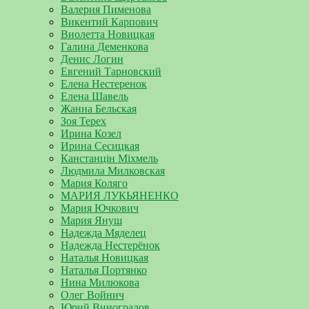
Валерия Пименова
Викентий Карпович
Виолетта Новицкая
Галина Деменкова
Денис Логин
Евгений Тарновский
Елена Нестеренок
Елена Шавель
Жанна Бельская
Зоя Терех
Ирина Козел
Ирина Сесицкая
Канстанцін Міхмель
Людмила Милковская
Мария Коляго
МАРИЯ ЛУКЬЯНЕНКО
Мария Ючкович
Мария Януш
Надежда Мяделец
Надежда Нестерёнок
Наталья Новицкая
Наталья Портянко
Нина Милюкова
Олег Войнич
Юрий Виноградов