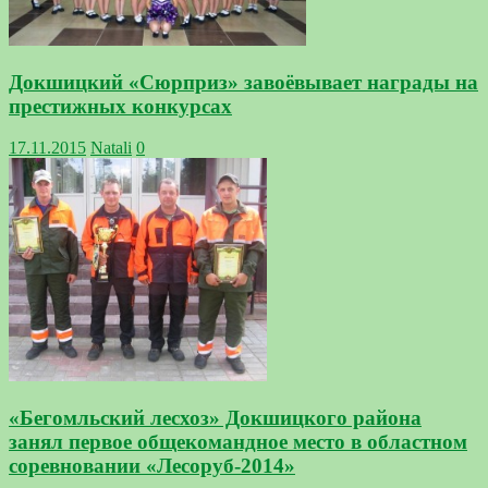
Докшицкий «Сюрприз» завоёвывает награды на
престижных конкурсах
17.11.2015
Natali
0
«Бегомльский лесхоз» Докшицкого района
занял первое общекомандное место в областном
соревновании «Лесоруб-2014»