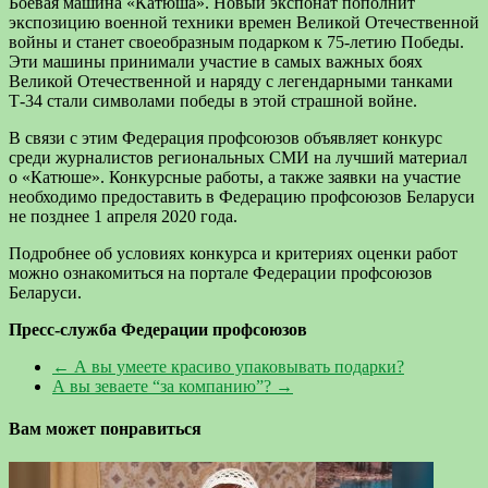
Боевая машина «Катюша». Новый экспонат пополнит
экспозицию военной техники времен Великой Отечественной
войны и станет своеобразным подарком к 75-летию Победы.
Эти машины принимали участие в самых важных боях
Великой Отечественной и наряду с легендарными танками
Т-34 стали символами победы в этой страшной войне.
В связи с этим Федерация профсоюзов объявляет конкурс
среди журналистов региональных СМИ на лучший материал
о «Катюше». Конкурсные работы, а также заявки на участие
необходимо предоставить в Федерацию профсоюзов Беларуси
не позднее 1 апреля 2020 года.
Подробнее об условиях конкурса и критериях оценки работ
можно ознакомиться на портале Федерации профсоюзов
Беларуси.
Пресс-служба Федерации профсоюзов
←
А вы умеете красиво упаковывать подарки?
А вы зеваете “за компанию”?
→
Вам может понравиться