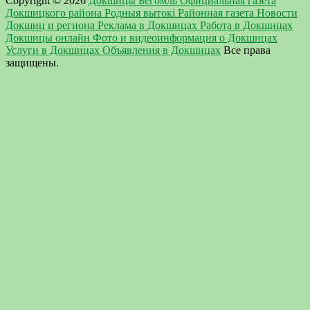
Copyright © 2026
Докшицы Бегомль Официальная газета
Докшицкого района Родныя вытокi Районная газета Новости
Докшиц и региона Реклама в Докшицах Работа в Докшицах
Докшицы онлайн Фото и видеоинформация о Докшицах
Услуги в Докшицах Объявления в Докшицах
Все права
защищены.