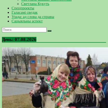
Светлана Кукуть
Спецпроекты
Галасамі сведак
Улада: ад слова да справы
Сацыяльны аспект
День:
07.08.2026