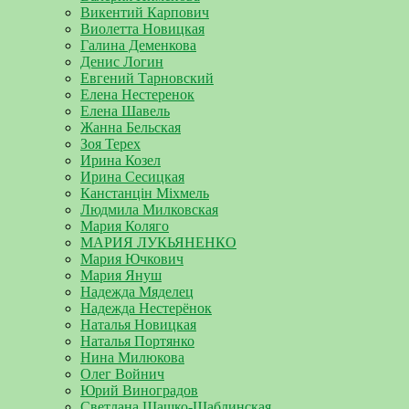
Викентий Карпович
Виолетта Новицкая
Галина Деменкова
Денис Логин
Евгений Тарновский
Елена Нестеренок
Елена Шавель
Жанна Бельская
Зоя Терех
Ирина Козел
Ирина Сесицкая
Канстанцін Міхмель
Людмила Милковская
Мария Коляго
МАРИЯ ЛУКЬЯНЕНКО
Мария Ючкович
Мария Януш
Надежда Мяделец
Надежда Нестерёнок
Наталья Новицкая
Наталья Портянко
Нина Милюкова
Олег Войнич
Юрий Виноградов
Светлана Шашко-Шаблинская