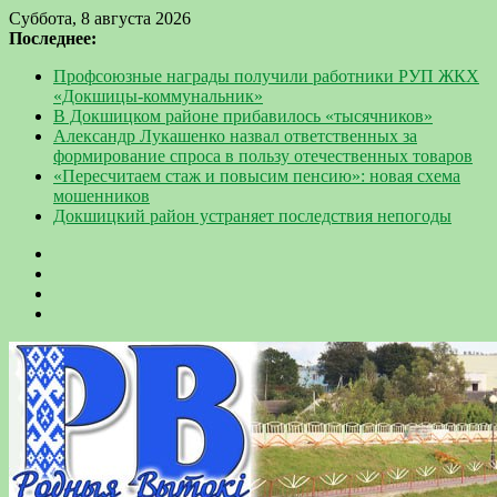
Суббота, 8 августа 2026
Последнее:
Профсоюзные награды получили работники РУП ЖКХ
«Докшицы-коммунальник»
В Докшицком районе прибавилось «тысячников»
Александр Лукашенко назвал ответственных за
формирование спроса в пользу отечественных товаров
«Пересчитаем стаж и повысим пенсию»: новая схема
мошенников
Докшицкий район устраняет последствия непогоды