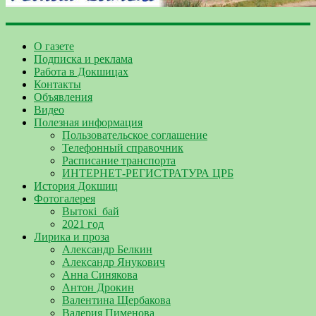
О газете
Подписка и реклама
Работа в Докшицах
Контакты
Объявления
Видео
Полезная информация
Пользовательское соглашение
Телефонный справочник
Расписание транспорта
ИНТЕРНЕТ-РЕГИСТРАТУРА ЦРБ
История Докшиц
Фотогалерея
Вытокі_бай
2021 год
Лирика и проза
Александр Белкин
Александр Янукович
Анна Синякова
Антон Дрокин
Валентина Щербакова
Валерия Пименова