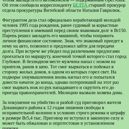
Об этом сообщила корреспонденту
БЕЛТА
старший прокурор
отдела прокуратуры Витебской области Наталия Гаврилюк.
Фигурантом дела стал официально неработающий молодой
человек 1995 года рождения, ранее судимый за корыстные
преступления и имевший перед своим знакомым долг в Br150.
Парень решил завладеть его машиной, чтобы поправить
личное финансовое состояние. Зная, что знакомый приедет к
нему на авто, позвонил и предложил зайти для передачи
долга. При встрече же убедил под различными предлогами
проехаться по маршруту, конечной точкой которого стал город
Глубокое. В безлюдном месте мужчина напал с ножом на
приятеля, ранив в шею. Тот смог вырваться и побежал в
сторону жилых домов, в одном из которых горел свет. На
подворье злоумышленник вновь нагнал его и попытался
довести начатое до конца, однако потерпевший на этот раз
смог вырвать нож из рук нападавшего и скрутить его до
приезда правоохранителей. Милицию вызвали хозяева дома.
За покушение на убийство и разбой суд приговорил жителя
Докшицкого района к 12 годам лишения свободы в
исправительной колонии в условиях строго режима и штрафу
в размере Br5,4 тыс. Приговор не вступил в законную силу и
может быть обжалован и опротестован в установленном
порядке.