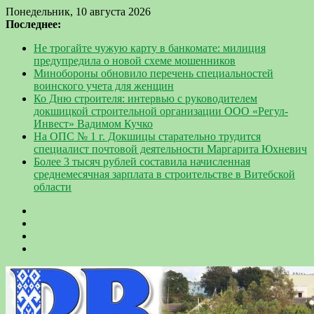
Понедельник, 10 августа 2026
Последнее:
Не трогайте чужую карту в банкомате: милиция
предупредила о новой схеме мошенников
Минобороны обновило перечень специальностей
воинского учета для женщин
Ко Дню строителя: интервью с руководителем
докшицкой строительной организации ООО «Регул-
Инвест» Вадимом Кучко
На ОПС № 1 г. Докшицы старательно трудится
специалист почтовой деятельности Маргарита Юхневич
Более 3 тысяч рублей составила начисленная
среднемесячная зарплата в строительстве в Витебской
области