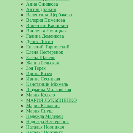
Анна Синякова
Антон Дрокин
Валентина Щербакова
Валерия Пименова
Викентий Карпович
Виолетта Новицкая
Галина Деменкова
Денис Логин
Евгений Тарновский
Елена Нестеренок
Елена Шавель
Жанна Бельская
Зоя Терех
Ирина Козел
Ирина Сесицкая
Канстанцін Міхмель
Людмила Милковская
Мария Коляго
МАРИЯ ЛУКЬЯНЕНКО
Мария Ючкович
Мария Януш
Надежда Мяделец
Надежда Нестерёнок
Наталья Новицкая
Наталья Портянко