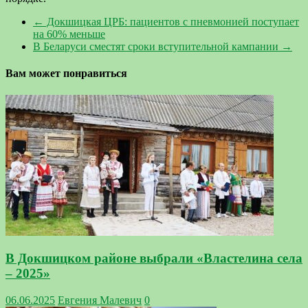
←
Докшицкая ЦРБ: пациентов с пневмонией поступает
на 60% меньше
В Беларуси сместят сроки вступительной кампании
→
Вам может понравиться
В Докшицком районе выбрали «Властелина села
– 2025»
06.06.2025
Евгения Малевич
0