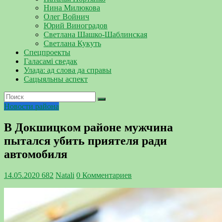
Нина Милюкова
Олег Войнич
Юрий Виноградов
Светлана Шашко-Шаблинская
Светлана Кукуть
Спецпроекты
Галасамі сведак
Улада: ад слова да справы
Сацыяльны аспект
Новости района
В Докшицком районе мужчина
пытался убить приятеля ради
автомобиля
14.05.2020
682
Natali
0 Комментариев