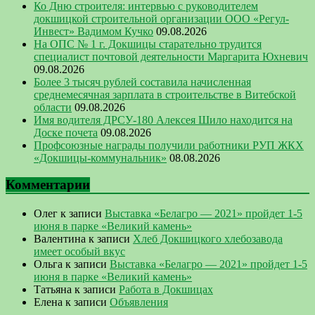
Ко Дню строителя: интервью с руководителем
докшицкой строительной организации ООО «Регул-
Инвест» Вадимом Кучко
09.08.2026
На ОПС № 1 г. Докшицы старательно трудится
специалист почтовой деятельности Маргарита Юхневич
09.08.2026
Более 3 тысяч рублей составила начисленная
среднемесячная зарплата в строительстве в Витебской
области
09.08.2026
Имя водителя ДРСУ-180 Алексея Шило находится на
Доске почета
09.08.2026
Профсоюзные награды получили работники РУП ЖКХ
«Докшицы-коммунальник»
08.08.2026
Комментарии
Олег
к записи
Выставка «Белагро — 2021» пройдет 1-5
июня в парке «Великий камень»
Валентина
к записи
Хлеб Докшицкого хлебозавода
имеет особый вкус
Ольга
к записи
Выставка «Белагро — 2021» пройдет 1-5
июня в парке «Великий камень»
Татьяна
к записи
Работа в Докшицах
Елена
к записи
Объявления