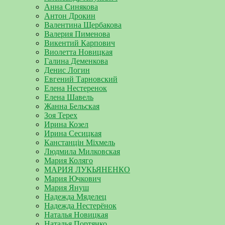
Анна Синякова
Антон Дрокин
Валентина Щербакова
Валерия Пименова
Викентий Карпович
Виолетта Новицкая
Галина Деменкова
Денис Логин
Евгений Тарновский
Елена Нестеренок
Елена Шавель
Жанна Бельская
Зоя Терех
Ирина Козел
Ирина Сесицкая
Канстанцін Міхмель
Людмила Милковская
Мария Коляго
МАРИЯ ЛУКЬЯНЕНКО
Мария Ючкович
Мария Януш
Надежда Мяделец
Надежда Нестерёнок
Наталья Новицкая
Наталья Портянко