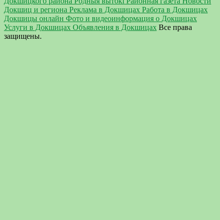
Докшицкого района Родныя вытокi Районная газета Новости
Докшиц и региона Реклама в Докшицах Работа в Докшицах
Докшицы онлайн Фото и видеоинформация о Докшицах
Услуги в Докшицах Объявления в Докшицах
Все права
защищены.