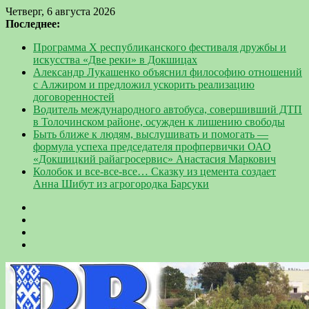
Четверг, 6 августа 2026
Последнее:
Программа Х республиканского фестиваля дружбы и
искусства «Две реки» в Докшицах
Александр Лукашенко объяснил философию отношений
с Алжиром и предложил ускорить реализацию
договоренностей
Водитель международного автобуса, совершивший ДТП
в Толочинском районе, осужден к лишению свободы
Быть ближе к людям, выслушивать и помогать —
формула успеха председателя профпервички ОАО
«Докшицкий райагросервис» Анастасия Маркович
Колобок и все-все-все… Сказку из цемента создает
Анна Шибут из агрогородка Барсуки