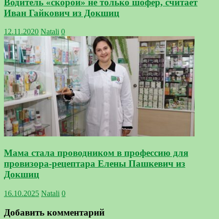
Водитель «скорой» не только шофёр, считает
Иван Гайкович из Докшиц
12.11.2020
Natali
0
Мама стала проводником в профессию для
провизора-рецептара Елены Пашкевич из
Докшиц
16.10.2025
Natali
0
Добавить комментарий