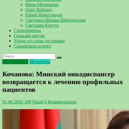
Нина Милюкова
Олег Войнич
Юрий Виноградов
Светлана Шашко-Шаблинская
Светлана Кукуть
Спецпроекты
Галасамі сведак
Улада: ад слова да справы
Сацыяльны аспект
Коронавирус
Медицина
Кочанова: Минский онкодиспансер
возвращается к лечению профильных
пациентов
01.06.2020
308
Natali
0 Комментариев