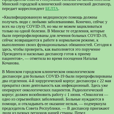
Минский городской клинический онкологический диспансер,
передает корреспондент
БЕЛТА
.
«Квалифицированную медицинскую помощь должны
получать люди с любыми заболеваниями. Конечно, сейчас у
всех на слуху COVID-19, но мы не можем зацикливаться
только на одной болезни. В Минске те отделения, которые
были перепрофилированы для лечения больных COVID-19,
сейчас возвращаются к работе в нормальном режиме, к
выполнению своих функциональных обязанностей. Сегодня я
здесь, чтобы проверить, как выполняется это поручение
Президента и насколько диспансер готов к приему
пациентов», — отметила во время посещения Наталья
Кочанова.
В Минском городском клиническом онкологическом
диспансере для больных COVID-19 были перепрофилированы
два отделения. 4-й хирургический корпус диспансера с 22 мая
прекратил свою деятельность как инфекционный. Здесь уже
оперируют онкологических пациентов. Радиологический
корпус должен возобновить работу с 1 июня. «Онкология —
одно из серьезнейших заболеваний. Больные нуждаются в
помощи, и откладывать ее оказание нельзя, — подчеркнула
председатель Совета Республики. — В диспансер приезжают
люди из разных регионов нашей страны. Перед