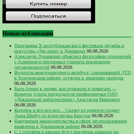
Новые публикации
Программа Х республиканского фестиваля дружбы и
искусства «Две реки» в Докшицах
06.08.2026
Александр Лукашенко объяснил философию отношений
с Алжиром и предложил ускорить реализацию
договоренностей
06.08.2026
Водитель международного автобуса, совершивший ДТП
в Толочинском районе, осужден к лишению свободы
06.08.2026
Быть ближе к людям, выслушивать и помогать —
формула успеха председателя профпервички ОАО
«Докшицкий райагросервис» Анастасия Маркович
06.08.2026
Колобок и все-все-все… Сказку из цемента создает
Анна Шибут из агрогородка Барсуки
06.08.2026
Нарушения законодательства в сфере лесопользования
выявлены в Докшицком районе
06.08.2026
С 1 сентября в школах будут внедрены новации по