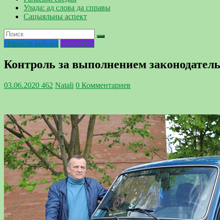
Улада: ад слова да справы
Сацыяльны аспект
Новости района
Общество
Контроль за выполнением законодател
03.06.2020
462
Natali
0 Комментариев