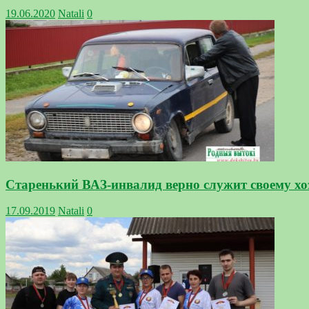
19.06.2020
Natali
0
Старенький ВАЗ-инвалид верно служит своему х
17.09.2019
Natali
0