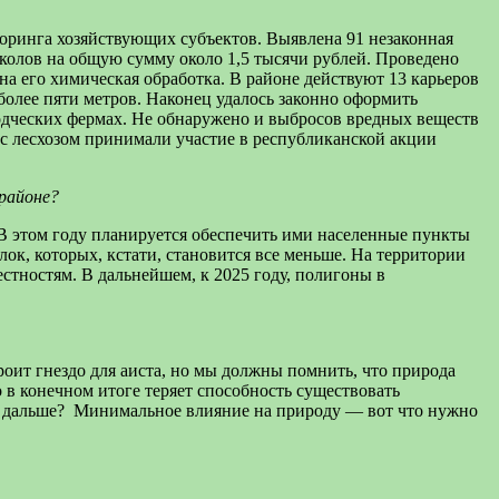
оринга хозяйствующих субъектов. Выявлена 91 незаконная
околов на общую сумму около 1,5 тысячи рублей. Проведено
на его химическая обработка. В районе действуют 13 карьеров
олее пяти метров. Наконец удалось законно оформить
водческих фермах. Не обнаружено и выбросов вредных веществ
 с лесхозом принимали участие в республиканской акции
 районе?
 В этом году планируется обеспечить ими населенные пункты
ок, которых, кстати, становится все меньше. На территории
естностям. В дальнейшем, к 2025 году, полигоны в
роит гнездо для аиста, но мы должны помнить, что природа
 в конечном итоге теряет способность существовать
ней дальше? Минимальное влияние на природу — вот что нужно