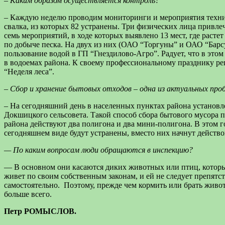
– Каким образом осуществляется контроль?
– Каждую неделю проводим мониторинги и мероприятия техниче
свалка, из которых 82 устранены. Три физических лица привл
семь мероприятий, в ходе которых выявлено 13 мест, где расте
по добыче песка. На двух из них (ОАО “Торгуны” и ОАО “Барс
пользование водой в ГП “Гнездилово-Агро”. Радует, что в эт
в водоемах района. К своему профессиональному празднику ре
“Неделя леса”.
– Сбор и хранение бытовых отходов – одна из актуальных про
– На сегодняшний день в населенных пунктах района установл
Докшицкого сельсовета. Такой способ сбора бытового мусора 
района действуют два полигона и два мини-полигона. В этом го
сегодняшнем виде будут устранены, вместо них начнут действ
— По каким вопросам люди обращаются в инспекцию?
— В основном они касаются диких животных или птиц, которые 
живет по своим собственным законам, и ей не следует препятс
самостоятельно. Поэтому, прежде чем кормить или брать живо
больше всего.
Петр РОМЫСЛОВ.