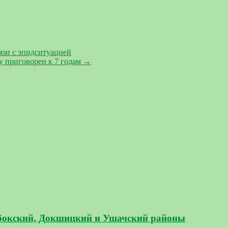
язи с эпидситуацией
у приговорен к 7 годам
→
бокский, Докшицкий и Ушачский районы