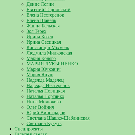
Денис Логин
Евгений Тарновский
Елена Нестеренок
Елена Шавель
Жанна Бельская
Зоя Терех
Ирина Козел
Ирина Сесицкая
Канстанцін Міхмель
Людмила Милковская
Мария Коляго
МАРИЯ ЛУКЬЯНЕНКО
Мария Ючкович
Мария Януш
Надежда Мяделец
Надежда Нестерёнок
Наталья Новицкая
Наталья Портянко
Нина Милюкова
Олег Войнич
Юрий Виноградов
Светлана Шашко-Шаблинская
Светлана Кукуть
Спецпроекты
Галасамі сведак