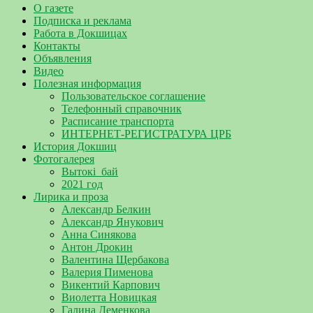
О газете
Подписка и реклама
Работа в Докшицах
Контакты
Объявления
Видео
Полезная информация
Пользовательское соглашение
Телефонный справочник
Расписание транспорта
ИНТЕРНЕТ-РЕГИСТРАТУРА ЦРБ
История Докшиц
Фотогалерея
Вытокі_бай
2021 год
Лирика и проза
Александр Белкин
Александр Янукович
Анна Синякова
Антон Дрокин
Валентина Щербакова
Валерия Пименова
Викентий Карпович
Виолетта Новицкая
Галина Деменкова