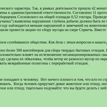
ского характера. Так, в рамках деятельности прошли 42 монит
ечены к административной ответственности. Составлено 11 прот
т борщевик Сосновского на общей площади 0,52 гектара. Проведе
учанка”) выявлены нарушения: глубина добычи должна быть не б
ом году наблюдается меньше нарушений и замечаний на животно
шили провести акцию по сбору мусора на озере Сервечь. Вместе
блем сегодняшнего общества. Как дела с этим вопросом в нашем
ено более 500 контейнеров для сбора твердых бытовых отходов.
положительно влияет на исчезновение несанкционированных свал
ду сделана их обваловка, чтобы ветер не разносил мусор по окр
овать межрайонные полигоны с переработкой отходов.
попадают к человеку. Нет ничего плохого в том, что кто-то ст
твовать. Когда человек приручает дикое животное или птицу, оно
тное или птицу, тщательно подумайте: что вы будете делать с 