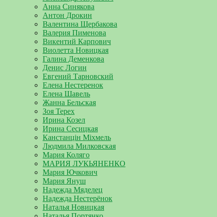
Анна Синякова
Антон Дрокин
Валентина Щербакова
Валерия Пименова
Викентий Карпович
Виолетта Новицкая
Галина Деменкова
Денис Логин
Евгений Тарновский
Елена Нестеренок
Елена Шавель
Жанна Бельская
Зоя Терех
Ирина Козел
Ирина Сесицкая
Канстанцін Міхмель
Людмила Милковская
Мария Коляго
МАРИЯ ЛУКЬЯНЕНКО
Мария Ючкович
Мария Януш
Надежда Мяделец
Надежда Нестерёнок
Наталья Новицкая
Наталья Портянко