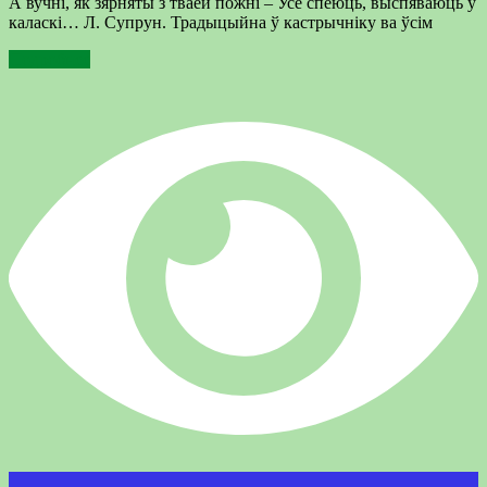
А вучні, як зярняты з тваёй пожні – Усё спеюць, выспяваюць у
каласкі… Л. Супрун. Традыцыйна ў кастрычніку ва ўсім
Подробнее