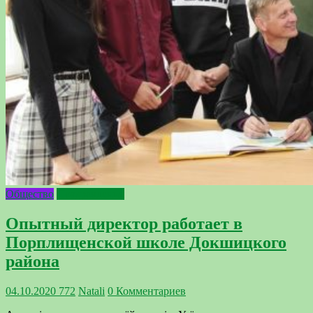
Общество
Поздравления
Опытный директор работает в
Порплищенской школе Докшицкого
района
04.10.2020
772
Natali
0 Комментариев