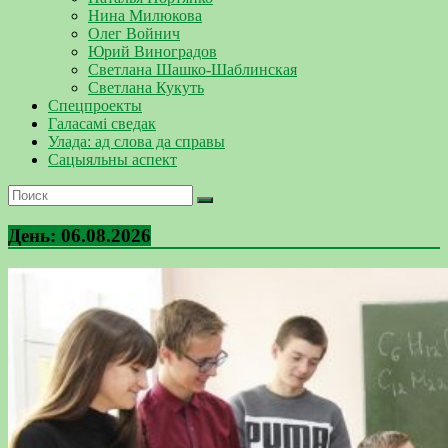
Нина Милюкова
Олег Войнич
Юрий Виноградов
Светлана Шашко-Шаблинская
Светлана Кукуть
Спецпроекты
Галасамі сведак
Улада: ад слова да справы
Сацыяльны аспект
День:
06.08.2026