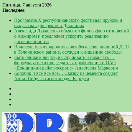
Пятница, 7 августа 2026
Последнее:
Программа Х республиканского фестиваля дружбы и
искусства «Две реки» в Докшицах
Александр Лукашенко объяснил философию отношений
с Алжиром и предложил ускорить реализацию
договоренностей
Водитель международного автобуса, совершивший ДТП
в Толочинском районе, осужден к лишению свободы
Быть ближе к людям, выслушивать и помогать —
формула успеха председателя профпервички ОАО
«Докшицкий райагросервис» Анастасия Маркович
Колобок и все-все-все… Сказку из цемента создает
Анна Шибут из агрогородка Барсуки