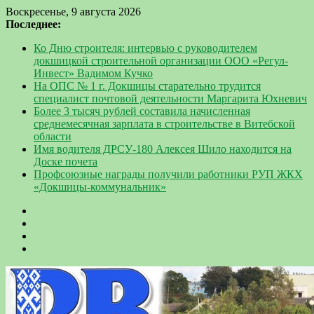
Воскресенье, 9 августа 2026
Последнее:
Ко Дню строителя: интервью с руководителем
докшицкой строительной организации ООО «Регул-
Инвест» Вадимом Кучко
На ОПС № 1 г. Докшицы старательно трудится
специалист почтовой деятельности Маргарита Юхневич
Более 3 тысяч рублей составила начисленная
среднемесячная зарплата в строительстве в Витебской
области
Имя водителя ДРСУ-180 Алексея Шило находится на
Доске почета
Профсоюзные награды получили работники РУП ЖКХ
«Докшицы-коммунальник»