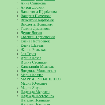
Анна Синякова
Антон Дрокин
Валентина Щербакова
Валерия Пименова
Викентий Карпович
Виолетта Новицкая
Галина Деменкова
Денис Логин
Евгений Тарновский
Елена Нестеренок
Елена Шавель
Жанна Бельская
Зоя Терех
Ирина Козел
Ирина Сесицкая
Канстанцін Міхмель
Людмила Милковская
Мария Коляго
МАРИЯ ЛУКЬЯНЕНКО
Мария Ючкович
Мария Януш
Надежда Мяделец
Надежда Нестерёнок
Наталья Новицкая
Наталья Портянко