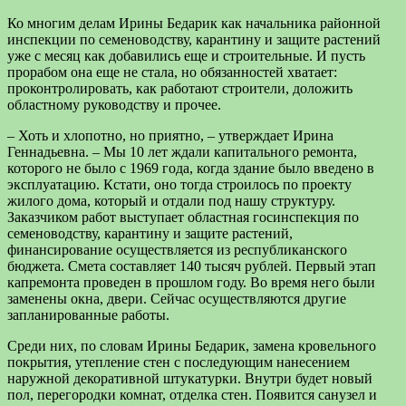
Ко многим делам Ирины Бедарик как начальника районной
инспекции по семеноводству, карантину и защите растений
уже с месяц как добавились еще и строительные. И пусть
прорабом она еще не стала, но обязанностей хватает:
проконтролировать, как работают строители, доложить
областному руководству и прочее.
– Хоть и хлопотно, но приятно, – утверждает Ирина
Геннадьевна. – Мы 10 лет ждали капитального ремонта,
которого не было с 1969 года, когда здание было введено в
эксплуатацию. Кстати, оно тогда строилось по проекту
жилого дома, который и отдали под нашу структуру.
Заказчиком работ выступает областная госинспекция по
семеноводству, карантину и защите растений,
финансирование осуществляется из республиканского
бюджета. Смета составляет 140 тысяч рублей. Первый этап
капремонта проведен в прошлом году. Во время него были
заменены окна, двери. Сейчас осуществляются другие
запланированные работы.
Среди них, по словам Ирины Бедарик, замена кровельного
покрытия, утепление стен с последующим нанесением
наружной декоративной штукатурки. Внутри будет новый
пол, перегородки комнат, отделка стен. Появится санузел и