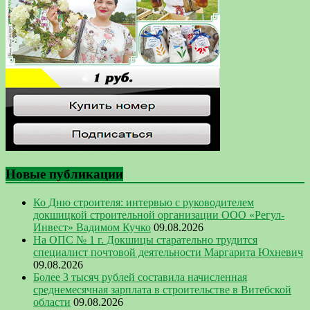
Новые публикации
Ко Дню строителя: интервью с руководителем
докшицкой строительной организации ООО «Регул-
Инвест» Вадимом Кучко
09.08.2026
На ОПС № 1 г. Докшицы старательно трудится
специалист почтовой деятельности Маргарита Юхневич
09.08.2026
Более 3 тысяч рублей составила начисленная
среднемесячная зарплата в строительстве в Витебской
области
09.08.2026