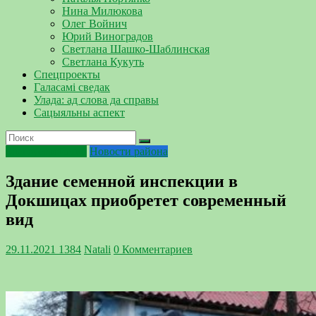
Нина Милюкова
Олег Войнич
Юрий Виноградов
Светлана Шашко-Шаблинская
Светлана Кукуть
Спецпроекты
Галасамі сведак
Улада: ад слова да справы
Сацыяльны аспект
Благоустройство
Новости района
Здание семенной инспекции в
Докшицах приобретет современный
вид
29.11.2021
1384
Natali
0 Комментариев