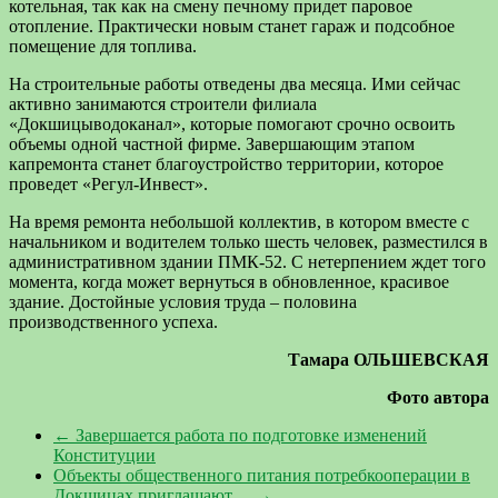
котельная, так как на смену печному придет паровое
отопление. Практически новым станет гараж и подсобное
помещение для топлива.
На строительные работы отведены два месяца. Ими сейчас
активно занимаются строители филиала
«Докшицыводоканал», которые помогают срочно освоить
объемы одной частной фирме. Завершающим этапом
капремонта станет благоустройство территории, которое
проведет «Регул-Инвест».
На время ремонта небольшой коллектив, в котором вместе с
начальником и водителем только шесть человек, разместился в
административном здании ПМК-52. С нетерпением ждет того
момента, когда может вернуться в обновленное, красивое
здание. Достойные условия труда – половина
производственного успеха.
Тамара ОЛЬШЕВСКАЯ
Фото автора
←
Завершается работа по подготовке изменений
Конституции
Объекты общественного питания потребкооперации в
Докшицах приглашают…
→