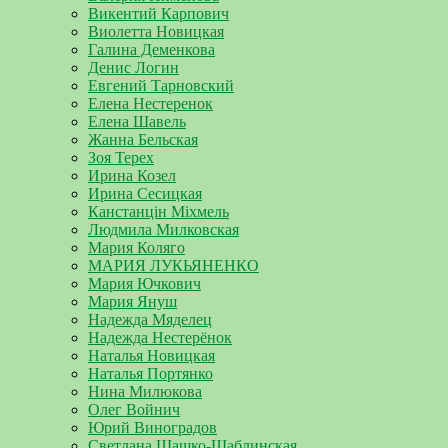
Викентий Карпович
Виолетта Новицкая
Галина Деменкова
Денис Логин
Евгений Тарновский
Елена Нестеренок
Елена Шавель
Жанна Бельская
Зоя Терех
Ирина Козел
Ирина Сесицкая
Канстанцін Міхмель
Людмила Милковская
Мария Коляго
МАРИЯ ЛУКЬЯНЕНКО
Мария Ючкович
Мария Януш
Надежда Мяделец
Надежда Нестерёнок
Наталья Новицкая
Наталья Портянко
Нина Милюкова
Олег Войнич
Юрий Виноградов
Светлана Шашко-Шаблинская