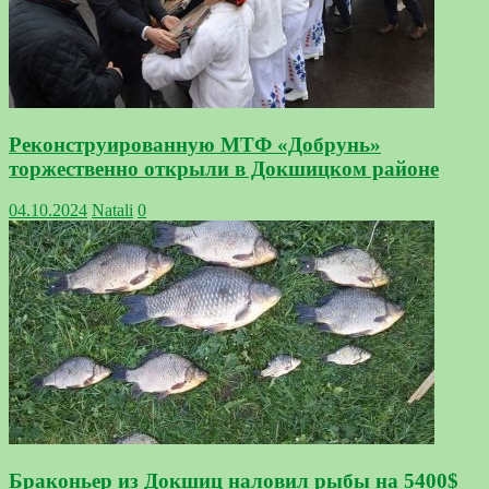
Реконструированную МТФ «Добрунь»
торжественно открыли в Докшицком районе
04.10.2024
Natali
0
Браконьер из Докшиц наловил рыбы на 5400$