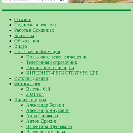
О газете
Подписка и реклама
Работа в Докшицах
Контакты
Объявления
Видео
Полезная информация
Пользовательское соглашение
Телефонный справочник
Расписание транспорта
ИНТЕРНЕТ-РЕГИСТРАТУРА ЦРБ
История Докшиц
Фотогалерея
Вытокі_бай
2021 год
Лирика и проза
Александр Белкин
Александр Янукович
Анна Синякова
Антон Дрокин
Валентина Щербакова
Валерия Пименова