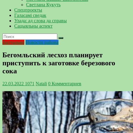
Светлана Кукуть
Спецпроекты
Галасамі сведак
Улада: ад слова да справы
Сацыяльны аспект
Актуально
Новости района
Бегомльский лесхоз планирует
приступить к заготовке березового
сока
22.03.2022
1071
Natali
0 Комментариев