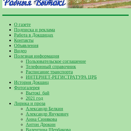
О газете
Подписка и реклама
Работа в Докшицах
Контакты
Объявления
Видео
Полезная информация
Пользовательское соглашение
Телефонный справочник
Расписание транспорта
ИНТЕРНЕТ-РЕГИСТРАТУРА ЦРБ
История Докшиц
Фотогалерея
Вытокі_бай
2021 год
Лирика и проза
Александр Белкин
Александр Янукович
Анна Синякова
Антон Дрокин
Валентина Щербакова