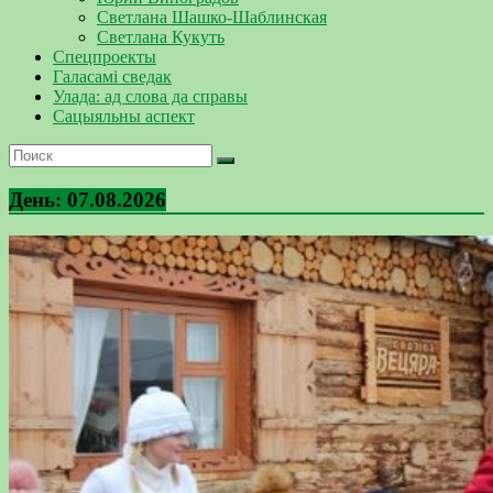
Светлана Шашко-Шаблинская
Светлана Кукуть
Спецпроекты
Галасамі сведак
Улада: ад слова да справы
Сацыяльны аспект
День:
07.08.2026