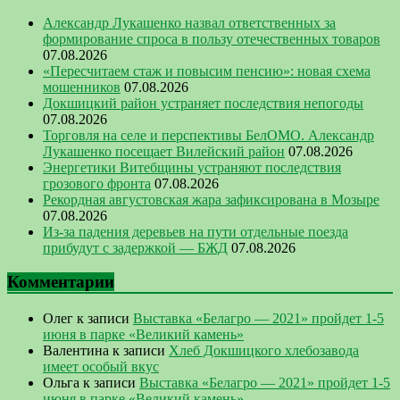
Александр Лукашенко назвал ответственных за
формирование спроса в пользу отечественных товаров
07.08.2026
«Пересчитаем стаж и повысим пенсию»: новая схема
мошенников
07.08.2026
Докшицкий район устраняет последствия непогоды
07.08.2026
Торговля на селе и перспективы БелОМО. Александр
Лукашенко посещает Вилейский район
07.08.2026
Энергетики Витебщины устраняют последствия
грозового фронта
07.08.2026
Рекордная августовская жара зафиксирована в Мозыре
07.08.2026
Из-за падения деревьев на пути отдельные поезда
прибудут с задержкой — БЖД
07.08.2026
Комментарии
Олег
к записи
Выставка «Белагро — 2021» пройдет 1-5
июня в парке «Великий камень»
Валентина
к записи
Хлеб Докшицкого хлебозавода
имеет особый вкус
Ольга
к записи
Выставка «Белагро — 2021» пройдет 1-5
июня в парке «Великий камень»