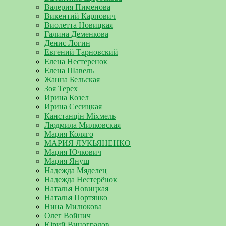
Валерия Пименова
Викентий Карпович
Виолетта Новицкая
Галина Деменкова
Денис Логин
Евгений Тарновский
Елена Нестеренок
Елена Шавель
Жанна Бельская
Зоя Терех
Ирина Козел
Ирина Сесицкая
Канстанцін Міхмель
Людмила Милковская
Мария Коляго
МАРИЯ ЛУКЬЯНЕНКО
Мария Ючкович
Мария Януш
Надежда Мяделец
Надежда Нестерёнок
Наталья Новицкая
Наталья Портянко
Нина Милюкова
Олег Войнич
Юрий Виноградов