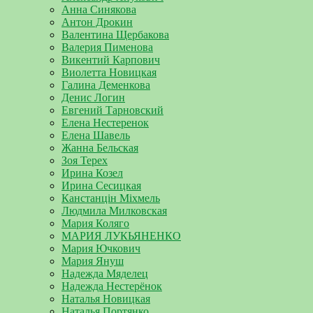
Анна Синякова
Антон Дрокин
Валентина Щербакова
Валерия Пименова
Викентий Карпович
Виолетта Новицкая
Галина Деменкова
Денис Логин
Евгений Тарновский
Елена Нестеренок
Елена Шавель
Жанна Бельская
Зоя Терех
Ирина Козел
Ирина Сесицкая
Канстанцін Міхмель
Людмила Милковская
Мария Коляго
МАРИЯ ЛУКЬЯНЕНКО
Мария Ючкович
Мария Януш
Надежда Мяделец
Надежда Нестерёнок
Наталья Новицкая
Наталья Портянко