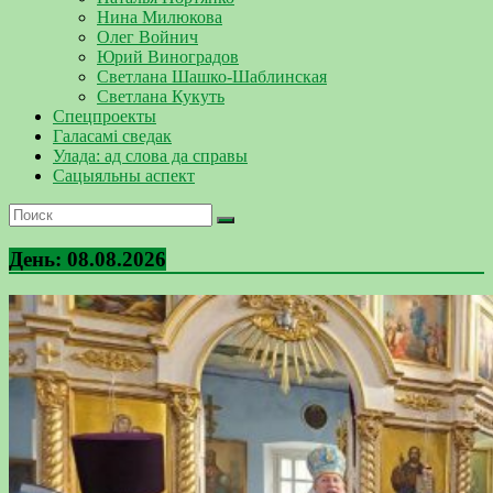
Нина Милюкова
Олег Войнич
Юрий Виноградов
Светлана Шашко-Шаблинская
Светлана Кукуть
Спецпроекты
Галасамі сведак
Улада: ад слова да справы
Сацыяльны аспект
День:
08.08.2026