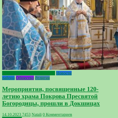
2023— Год мира и созидания
Новости
района
Общество
Религия
Мероприятия, посвященные 120-
летию храма Покрова Пресвятой
Богородицы, прошли в Докшицах
14.10.2023
7453
Natali
0 Комментариев