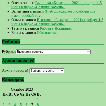
Олег
к записи
Выставка «Белагро — 2021» пройдет 1-5
июня в парке «Великий камень»
Валентина
к записи
Хлеб Докшицкого хлебозавода
имеет особый вкус
Ольга
к записи
Выставка «Белагро — 2021» пройдет 1-5
июня в парке «Великий камень»
Татьяна
к записи
Работа в Докшицах
Елена
к записи
Объявления
Рубрики
Рубрики
Архив новостей
Архив новостей
Календарь
Октябрь 2023
Пн
Вт
Ср
Чт
Пт
Сб
Вс
1
2
3
4
5
6
7
8