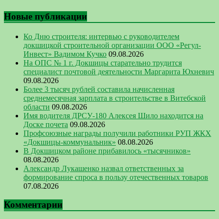
Новые публикации
Ко Дню строителя: интервью с руководителем
докшицкой строительной организации ООО «Регул-
Инвест» Вадимом Кучко
09.08.2026
На ОПС № 1 г. Докшицы старательно трудится
специалист почтовой деятельности Маргарита Юхневич
09.08.2026
Более 3 тысяч рублей составила начисленная
среднемесячная зарплата в строительстве в Витебской
области
09.08.2026
Имя водителя ДРСУ-180 Алексея Шило находится на
Доске почета
09.08.2026
Профсоюзные награды получили работники РУП ЖКХ
«Докшицы-коммунальник»
08.08.2026
В Докшицком районе прибавилось «тысячников»
08.08.2026
Александр Лукашенко назвал ответственных за
формирование спроса в пользу отечественных товаров
07.08.2026
Комментарии