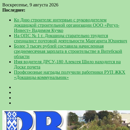
Воскресенье, 9 августа 2026
Последнее:
Ко Дню строителя: интервью с руководителем
докшицкой строительной организации ООО «Регул-
Инвест» Вадимом Кучко
На ОПС № 1 г. Докшицы старательно трудится
специалист почтовой деятельности Маргарита Юхневич
Более 3 тысяч рублей составила начисленная
среднемесячная зарплата в строительстве в Витебской
области
Имя водителя ДРСУ-180 Алексея Шило находится на
Доске почета
Профсоюзные награды получили работники РУП ЖКХ
«Докшицы-коммунальник»