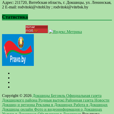
Адрес: 211720, Витебская область, г. Докшицы, ул. Ленинская,
2 E-mail: ​rodvitoki@​​vitobl​.by ; rodvitoki@vitebsk.by
Статистика
Copyright © 2026
Докшицы Бегомль Официальная газета
Докшицкого района Родныя вытокi Районная газета Новости
Докшиц и региона Реклама в Докшицах Работа в Докшицах
Докшицы онлайн Фото и видеоинформация о Докшицах
Услуги в Докшицах Объявления в Докшицах
Все права