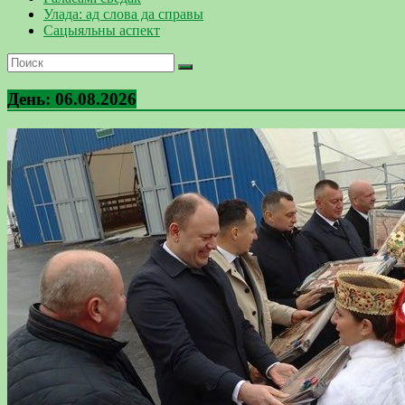
Улада: ад слова да справы
Сацыяльны аспект
День:
06.08.2026