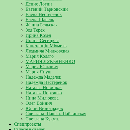
Денис Логин
Евгений Тарновский
Елена Нестеренок
Елена Шавель
Жанна Бельская
Зоя Терех
Ирина Козел
Ирина Сесицкая
Канстанцін Міхмель
Людмила Милковская
Мария Коляго
МАРИЯ ЛУКЬЯНЕНКО
Мария Ючкович
Мария Януш
Надежда Мяделец
Надежда Нестерёнок
Наталья Новицкая
Наталья Портянко
Нина Милюкова
Олег Войнич
Юрий Виноградов
Светлана Шашко-Шаблинская
Светлана Кукуть
Спецпроекты
Галасамі сведак