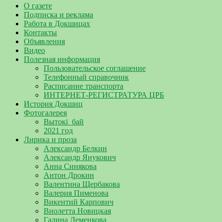
О газете
Подписка и реклама
Работа в Докшицах
Контакты
Объявления
Видео
Полезная информация
Пользовательское соглашение
Телефонный справочник
Расписание транспорта
ИНТЕРНЕТ-РЕГИСТРАТУРА ЦРБ
История Докшиц
Фотогалерея
Вытокі_бай
2021 год
Лирика и проза
Александр Белкин
Александр Янукович
Анна Синякова
Антон Дрокин
Валентина Щербакова
Валерия Пименова
Викентий Карпович
Виолетта Новицкая
Галина Деменкова