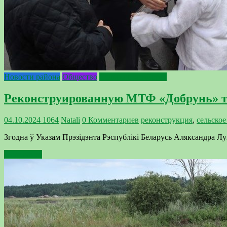
Новости района
Общество
Сельское хозяйство
Реконструированную МТФ «Добрунь» т
04.10.2024
1064
Natali
0 Комментариев
реконструкция
,
сельское
Згодна ў Указам Прэзідэнта Рэспублікі Беларусь Аляксандра Л
Подробнее