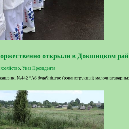
оржественно открыли в Докшицком рай
 хозяйство
,
Указ Президента
укашэнкі №442 “Аб будаўніцтве (рэканструкцыі) малочнатаварных