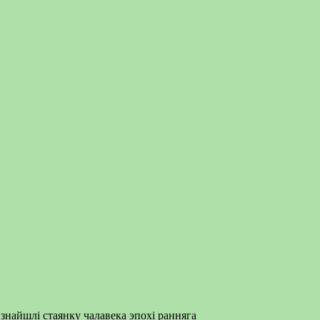
знайшлі стаянку чалавека эпохі ранняга