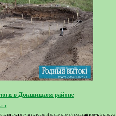
ологи в Докшицком районе
олит
лісты Інстытута гісторыі Нацыянальнай акадэміі навук Беларусі 