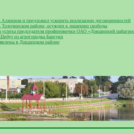
 Алжиром и предложил ускорить реализацию договоренностей
 Толочинском районе, осужден к лишению свободы
а успеха председателя профпервички ОАО «Докшицкий райагро
 Шибут из агрогородка Барсуки
ыявлены в Докшицком районе