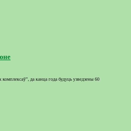
оне
 комплексаў”, да канца года будуць узведзены 60