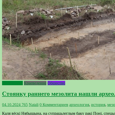
Интересное
Краеведение
Общество
Стоянку раннего мезолита нашли архе
04.10.2024
765
Natali
0 Комментариев
археология
,
история
,
мез
Каля вёскі Нябышына, на супрацьлеглым баку ракі Поні, спецыя