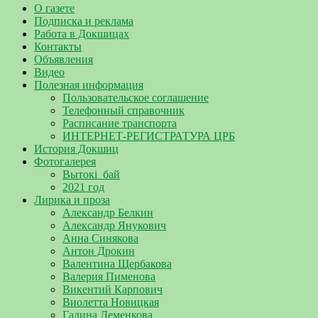
О газете
Подписка и реклама
Работа в Докшицах
Контакты
Объявления
Видео
Полезная информация
Пользовательское соглашение
Телефонный справочник
Расписание транспорта
ИНТЕРНЕТ-РЕГИСТРАТУРА ЦРБ
История Докшиц
Фотогалерея
Вытокі_бай
2021 год
Лирика и проза
Александр Белкин
Александр Янукович
Анна Синякова
Антон Дрокин
Валентина Щербакова
Валерия Пименова
Викентий Карпович
Виолетта Новицкая
Галина Деменкова