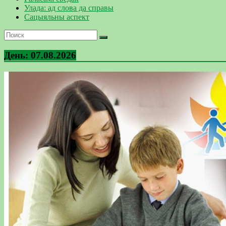
Улада: ад слова да справы
Сацыяльны аспект
День:
07.08.2026