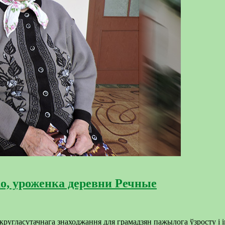
о, уроженка деревни Речные
кругласутачнага знаходжання для грамадзян пажылога ўзросту і 