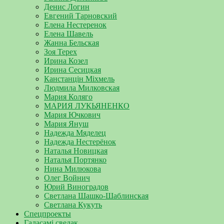
Денис Логин
Евгений Тарновский
Елена Нестеренок
Елена Шавель
Жанна Бельская
Зоя Терех
Ирина Козел
Ирина Сесицкая
Канстанцін Міхмель
Людмила Милковская
Мария Коляго
МАРИЯ ЛУКЬЯНЕНКО
Мария Ючкович
Мария Януш
Надежда Мяделец
Надежда Нестерёнок
Наталья Новицкая
Наталья Портянко
Нина Милюкова
Олег Войнич
Юрий Виноградов
Светлана Шашко-Шаблинская
Светлана Кукуть
Спецпроекты
Галасамі сведак