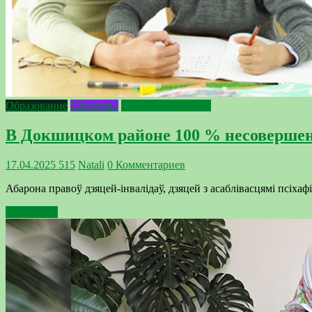
Образование
Общество
Сацыяльны аспект
В Докшицком районе 100 % несовершен
17.04.2025
515
Natali
0 Комментариев
Абарона правоў дзяцей-інвалідаў, дзяцей з асаблівасцямі псіх
Подробнее