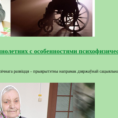
нолетних с особенностями психофизичес
афізічнага развіцця – прыярытэтны напрамак дзяржаўнай сацыяльн