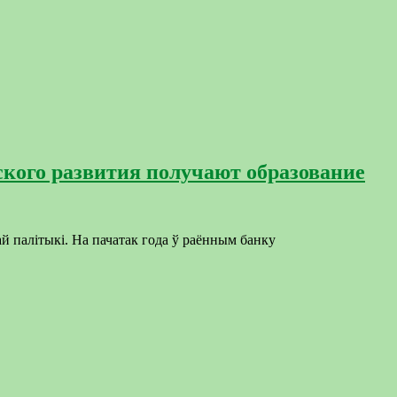
кого развития получают образование
ай палітыкі. На пачатак года ў раённым банку