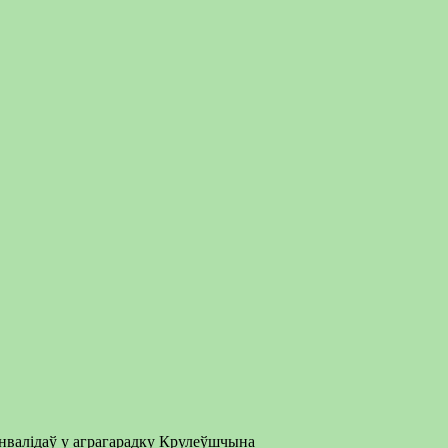
інвалідаў у аграгарадку Крулеўшчына