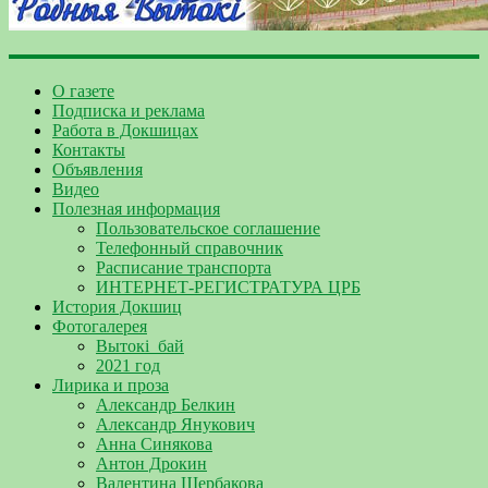
О газете
Подписка и реклама
Работа в Докшицах
Контакты
Объявления
Видео
Полезная информация
Пользовательское соглашение
Телефонный справочник
Расписание транспорта
ИНТЕРНЕТ-РЕГИСТРАТУРА ЦРБ
История Докшиц
Фотогалерея
Вытокі_бай
2021 год
Лирика и проза
Александр Белкин
Александр Янукович
Анна Синякова
Антон Дрокин
Валентина Щербакова