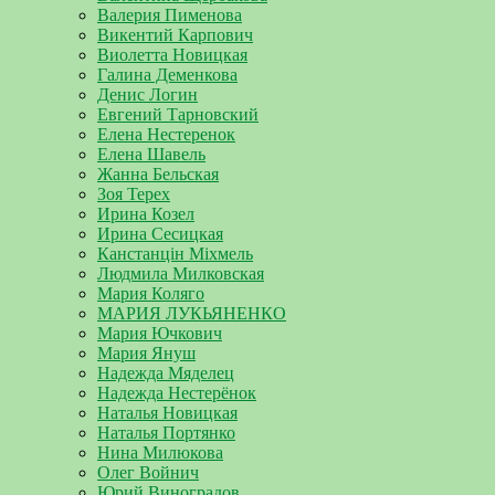
Валерия Пименова
Викентий Карпович
Виолетта Новицкая
Галина Деменкова
Денис Логин
Евгений Тарновский
Елена Нестеренок
Елена Шавель
Жанна Бельская
Зоя Терех
Ирина Козел
Ирина Сесицкая
Канстанцін Міхмель
Людмила Милковская
Мария Коляго
МАРИЯ ЛУКЬЯНЕНКО
Мария Ючкович
Мария Януш
Надежда Мяделец
Надежда Нестерёнок
Наталья Новицкая
Наталья Портянко
Нина Милюкова
Олег Войнич
Юрий Виноградов