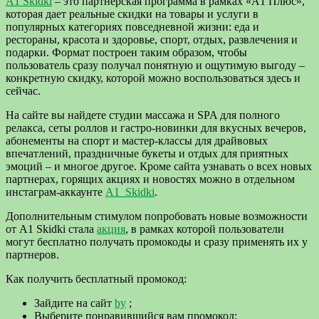
A1 Skidki
– это партнерская программа в рамках «А1 Плюс»,
которая дает реальные скидки на товары и услуги в
популярных категориях повседневной жизни: еда и
рестораны, красота и здоровье, спорт, отдых, развлечения и
подарки. Формат построен таким образом, чтобы
пользователь сразу получал понятную и ощутимую выгоду –
конкретную скидку, которой можно воспользоваться здесь и
сейчас.
На сайте вы найдете студии массажа и SPA для полного
релакса, сеты роллов и гастро-новинки для вкусных вечеров,
абонементы на спорт и мастер-классы для драйвовых
впечатлений, праздничные букеты и отдых для приятных
эмоций – и многое другое. Кроме сайта узнавать о всех новых
партнерах, горящих акциях и новостях можно в отдельном
инстаграм-аккаунте
A1_Skidki
.
Дополнительным стимулом попробовать новые возможности
от A1 Skidki стала
акция
, в рамках которой пользователи
могут бесплатно получать промокоды и сразу применять их у
партнеров.
Как получить бесплатный промокод:
Зайдите на сайт
by
;
Выберите понравившийся вам промокод;