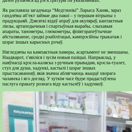
далей рухаемся ад рэгістратуры па ўказальніках.
Як распавяла загадчыца “Медтэхнікі” Ларыса Ханяк, зараз
гандлёвы аб’ект займае два пакоі – у першым вітрыны з
прадукцыяй. Дзясяткі відаў апраў для акуляраў, кантактныя
лінзы, артапедычныя і спартыўныя вырабы, слыхавыя
апараты, танометры, глюкометры, фізіятэрапеўтычнае
абсталяванне, сродкі рэабілітацыі, кампрэсійны трыкатаж і
шэраг іншых карысных рэчаў.
Нягледзячы на кампактныя памеры, асартымент не зменшаны.
Наадварот, з’явіліся і зусім новыя пазіцыі. Напрыклад, у
наяўнасці крэсла-каляска з ручным прывадам, крэсла-туалет,
стул для душа, хадункі, кастылі і шэраг іншых
прыстасаванняў, якія значна аблягчаюць жыццё хворага
чалавека і яго догляд. У хуткім часе будзе прадастаўлена
паслуга пракату рознага віду кастылёў і хадункоў.