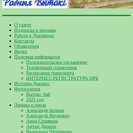
О газете
Подписка и реклама
Работа в Докшицах
Контакты
Объявления
Видео
Полезная информация
Пользовательское соглашение
Телефонный справочник
Расписание транспорта
ИНТЕРНЕТ-РЕГИСТРАТУРА ЦРБ
История Докшиц
Фотогалерея
Вытокі_бай
2021 год
Лирика и проза
Александр Белкин
Александр Янукович
Анна Синякова
Антон Дрокин
Валентина Щербакова