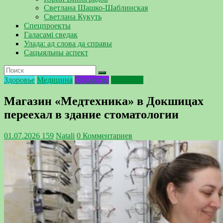
Светлана Шашко-Шаблинская
Светлана Кукуть
Спецпроекты
Галасамі сведак
Улада: ад слова да справы
Сацыяльны аспект
Здоровье
Медицина
Общество
Полезное
Магазин «Медтехника» в Докшицах
переехал в здание стоматологии
01.07.2026
159
Natali
0 Комментариев