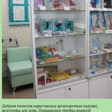
Добрым попытам карыстаюцца артапедычныя падушкі,
медтэхніка для дома. Пашырылася лінейка апаратаў