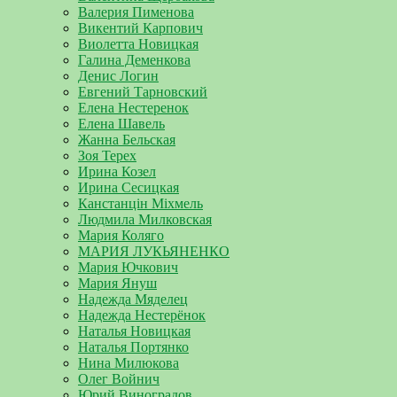
Валерия Пименова
Викентий Карпович
Виолетта Новицкая
Галина Деменкова
Денис Логин
Евгений Тарновский
Елена Нестеренок
Елена Шавель
Жанна Бельская
Зоя Терех
Ирина Козел
Ирина Сесицкая
Канстанцін Міхмель
Людмила Милковская
Мария Коляго
МАРИЯ ЛУКЬЯНЕНКО
Мария Ючкович
Мария Януш
Надежда Мяделец
Надежда Нестерёнок
Наталья Новицкая
Наталья Портянко
Нина Милюкова
Олег Войнич
Юрий Виноградов