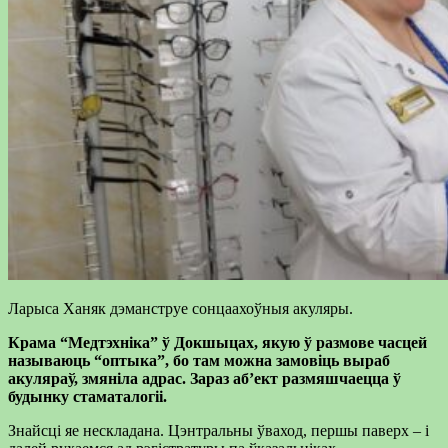
Ларыса Ханяк дэманструе сонцаахоўныя акуляры.
Крама “Медтэхніка” ў Докшыцах, якую ў размове часцей
называюць “оптыка”, бо там можна замовіць выраб
акуляраў, змяніла адрас. Зараз аб’ект размяшчаецца ў
будынку стаматалогіі.
Знайсці яе нескладана. Цэнтральны ўваход, першы паверх – і