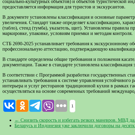
социально-культурных объектов) и объектов туристической ин
предоставляется информация для туристов и экскурсантов.
В документе установлены классификация и основные параметр
увеличения. Стандарт также определяет классификацию, хара
(табло), стенд (тумба), указатель, щит). Установлены правил
маркировке, упаковке, условиям приемки и методам контроля.
СТБ 2690-2025 устанавливает требования к экскурсионному о
профессиональную аттестацию, подтверждающую квалификацию
В стандарте определены общие требования и положения касате
документации. Также в стандарте установлена классификация 
В соответствии с Программой разработки государственных стан
устанавливать требования к системе управления устойчивого 
интерьера и услуг ресторанов традиционной кухни в рамках га
осуществляться на основе современных требований междунаро
1
←
Снизить скорость и избегать резких маневров. МВД да
Беларусь и Индонезия уже заключили договоры на десят