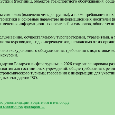
дустрии (гостиниц, объектов транспортного обслуживания, обще
ы символов (выделено четыре группы), а также требования к и
ктеристики и основные параметры информационных носителей (
а применения информационных носителей и символов, общие техни
бслуживанию, осуществляемому туроператорами, турагентами, а
 экскурсоводов, гидов-переводчиков, независимо от их орган
льно экскурсионного обслуживания, требования к подготовке эк
экскурсий.
дартов Беларуси в сфере туризма в 2026 году запланирована раз
развития для гостиничных учреждений; общие требования к реч
строномического туризма; требования к информации для участник
дных стандартов ISO.
ло рекомендации водителям в непогоду
ки миллионов долларов
→