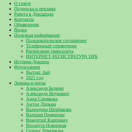
О газете
Подписка и реклама
Работа в Докшицах
Контакты
Объявления
Видео
Полезная информация
Пользовательское соглашение
Телефонный справочник
Расписание транспорта
ИНТЕРНЕТ-РЕГИСТРАТУРА ЦРБ
История Докшиц
Фотогалерея
Вытокі_бай
2021 год
Лирика и проза
Александр Белкин
Александр Янукович
Анна Синякова
Антон Дрокин
Валентина Щербакова
Валерия Пименова
Викентий Карпович
Виолетта Новицкая
Галина Деменкова