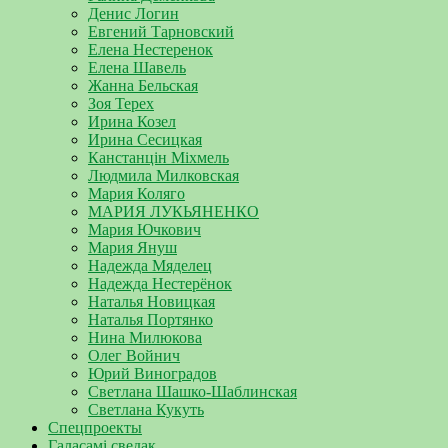
Денис Логин
Евгений Тарновский
Елена Нестеренок
Елена Шавель
Жанна Бельская
Зоя Терех
Ирина Козел
Ирина Сесицкая
Канстанцін Міхмель
Людмила Милковская
Мария Коляго
МАРИЯ ЛУКЬЯНЕНКО
Мария Ючкович
Мария Януш
Надежда Мяделец
Надежда Нестерёнок
Наталья Новицкая
Наталья Портянко
Нина Милюкова
Олег Войнич
Юрий Виноградов
Светлана Шашко-Шаблинская
Светлана Кукуть
Спецпроекты
Галасамі сведак