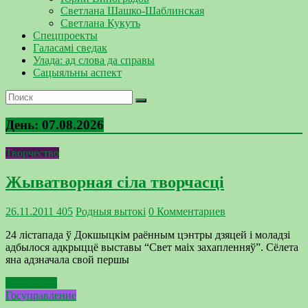
Светлана Шашко-Шаблинская
Светлана Кукуть
Спецпроекты
Галасамі сведак
Улада: ад слова да справы
Сацыяльны аспект
День:
07.08.2026
Творчество
Жыватворная сіла творчасці
26.11.2011
405
Родныя вытокi
0 Комментариев
24 лістапада ў Докшыцкім раённым цэнтры дзяцей і моладзі
адбылося адкрыццё выставы “Свет маіх захапленняў”. Сёлета
яна адзначала свой першы
Подробнее
Госуправление