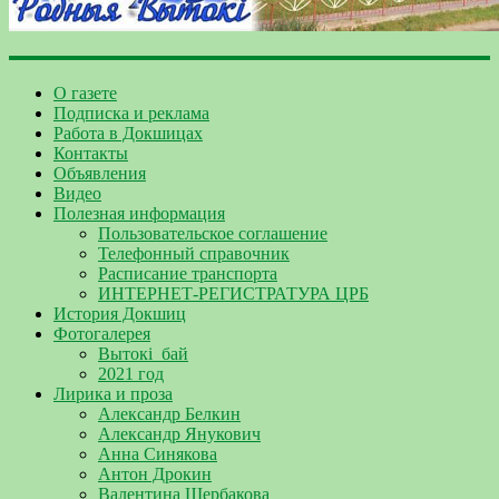
О газете
Подписка и реклама
Работа в Докшицах
Контакты
Объявления
Видео
Полезная информация
Пользовательское соглашение
Телефонный справочник
Расписание транспорта
ИНТЕРНЕТ-РЕГИСТРАТУРА ЦРБ
История Докшиц
Фотогалерея
Вытокі_бай
2021 год
Лирика и проза
Александр Белкин
Александр Янукович
Анна Синякова
Антон Дрокин
Валентина Щербакова