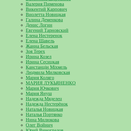
Валерия Пименова
Викентий Карпович
Виолетта Новицкая
Галина Деменкова
Денис Логин
Евгений Тарновский
Елена Нестеренок
Елена Шавель
Жанна Бельская
Зоя Терех
Ирина Козел
Ирина Сесицкая
Канстанцін Міхмель
Людмила Милковская
Мария Коляго
МАРИЯ ЛУКЬЯНЕНКО
Мария Ючкович
Мария Януш
Надежда Мяделец
Надежда Нестерёнок
Наталья Новицкая
Наталья Портянко
Нина Милюкова
Олег Войнич
Юрий Виноградов