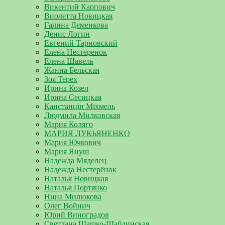
Викентий Карпович
Виолетта Новицкая
Галина Деменкова
Денис Логин
Евгений Тарновский
Елена Нестеренок
Елена Шавель
Жанна Бельская
Зоя Терех
Ирина Козел
Ирина Сесицкая
Канстанцін Міхмель
Людмила Милковская
Мария Коляго
МАРИЯ ЛУКЬЯНЕНКО
Мария Ючкович
Мария Януш
Надежда Мяделец
Надежда Нестерёнок
Наталья Новицкая
Наталья Портянко
Нина Милюкова
Олег Войнич
Юрий Виноградов
Светлана Шашко-Шаблинская