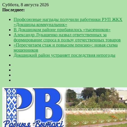
Суббота, 8 августа 2026
Последнее:
Профсоюзные награды получили работники РУП ЖКХ
«Докшицы-коммунальник»
В Докшицком районе прибавилось «тысячников»
Александр Лукашенко назвал ответственных за
формирование спроса в пользу отечественных товаров
«Пересчитаем стаж и повысим пенсию»: новая схема
мошенников
Докшицкий район устраняет последствия непогоды