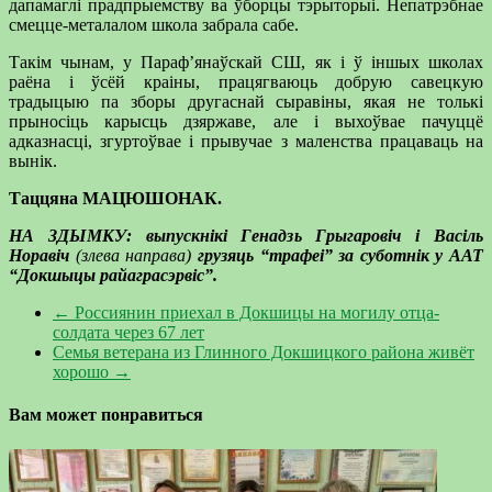
дапамаглі прадпрыемству ва ўборцы тэрыторыі. Непатрэбнае
смецце-металалом школа забрала сабе.
Такім чынам, у Параф’янаўскай СШ, як і ў іншых школах
раёна і ўсёй краіны, працягваюць добрую савецкую
традыцыю па зборы другаснай сыравіны, якая не толькі
прыносіць карысць дзяржаве, але і выхоўвае пачуццё
адказнасці, згуртоўвае і прывучае з маленства працаваць на
вынік.
Таццяна МАЦЮШОНАК.
НА ЗДЫМКУ: выпускнікі Генадзь Грыгаровіч і Васіль
Норавіч
(злева направа)
грузяць “трафеі” за суботнік у ААТ
“Докшыцы райаграсэрвіс”.
←
Россиянин приехал в Докшицы на могилу отца-
солдата через 67 лет
Семья ветерана из Глинного Докшицкого района живёт
хорошо
→
Вам может понравиться