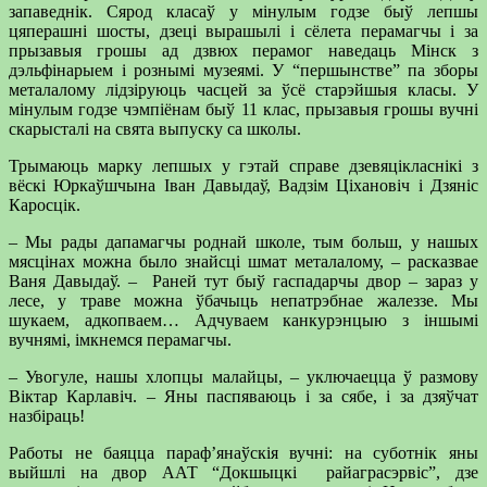
запаведнік. Сярод класаў у мінулым годзе быў лепшы
цяперашні шосты, дзеці вырашылі і сёлета перамагчы і за
прызавыя грошы ад дзвюх перамог наведаць Мінск з
дэльфінарыем і рознымі музеямі. У “першынстве” па зборы
металалому лідзіруюць часцей за ўсё старэйшыя класы. У
мінулым годзе чэмпіёнам быў 11 клас, прызавыя грошы вучні
скарысталі на свята выпуску са школы.
Трымаюць марку лепшых у гэтай справе дзевяцікласнікі з
вёскі Юркаўшчына Іван Давыдаў, Вадзім Ціхановіч і Дзяніс
Каросцік.
– Мы рады дапамагчы роднай школе, тым больш, у нашых
мясцінах можна было знайсці шмат металалому, – расказвае
Ваня Давыдаў. – Раней тут быў гаспадарчы двор – зараз у
лесе, у траве можна ўбачыць непатрэбнае жалеззе. Мы
шукаем, адкопваем… Адчуваем канкурэнцыю з іншымі
вучнямі, імкнемся перамагчы.
– Увогуле, нашы хлопцы малайцы, – уключаецца ў размову
Віктар Карлавіч. – Яны паспяваюць і за сябе, і за дзяўчат
назбіраць!
Работы не баяцца параф’янаўскія вучні: на суботнік яны
выйшлі на двор ААТ “Докшыцкі райаграсэрвіс”, дзе