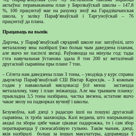
актыўна: перавыкананы план у Бярозкаўскай школы – 147,8
%, 100 працэнтаў мае на рахунку зноў жа Гарадзішчанская
школа, у заліку Параф’янаўскай і Таргуноўскай – 76
працэнтаў да плана.
Працаваць на вынік
Дарэчы, у Параф’янаўскай сярэдняй школе нас запэўнілі, што
металалому яны назбіралі ўжо больш чым даведзена планам,
але яшчэ не паспелі звезці. Раўняюцца на мінулы год: тады
гэта навучальная ўстанова здала 8 тон 200 кг металічнай
другаснай сыравіны пры плане 7 тон.
– Сёлета нам даведзены план 3 тоны, – уводзіць у курс справы
дырэктар Параф’янаўскай СШ Віктар Каросцік. – З кожным
годам у навакольнай мясцовасці ўсё менш застаецца
металалому, таму і план зніжаецца. Але мы трымаем планку:
прыкладна 3,5 тоны назбірана, частка звезена, астатняе яшчэ
чакае звозу на падворках вучняў і школы.
Безумоўна, каб дзеці з радасцю ішлі на пошукі другаснай
сыравіны, іх трэба заахвоціць. Калі ведаеш, што напрыканцы
акцыі па зборы цябе чакае цікавае падарожжа, то і сам збор
ператвараецца ў своеасаблівую гульню. Такім чынам, дзеці,
якія назбіралі больш за іншых макулатуры, адправяцца ў