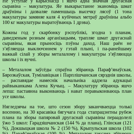
Не ўступае ў карыснасці і яшчэ адна значная другасная
сыравіна – макулатура. Яе выкарыстанне эканоміць шмат
драўніны і дазваляе паменшыць высечку лясоў (1 тона
макулатуры замяняе каля 4 кубічных метраў драўніны альбо
100 кг макулатуры выратоўваюць 1 дрэва).
Кожны год у скарбонку рэспублікі, згодна з планам,
даведзеным розным арганізацыям, трапляе шмат другаснай
сыравіны, якая прыносіць пэўны даход. Наш раён не
з’яўляецца выключэннем у гэтай плыні, і па-ранейшаму
важкай сілай у зборы металалому і макулатуры з’яўляюцца
школы і іх вучні.
– Металалом заўсёды спраўна збіраюць Параф’янаўская,
Бярозкаўская, Тумілавіцкая і Парплішчанская сярэднія школы,
– распавядае намеснік начальніка аддзела адукацыі
райвыканкама Алена Кучыц. – Макулатуру збіраюць яшчэ
лепш: пастаянна выконваюць і нават перавыконваюць план
усе школы.
Нягледзячы на тое, што сезон збору заканчваецца толькі
восенню, на 30 красавіка бягучага года стапрацэнтны рубеж
плана па зборы папяровай другаснай сыравіны пераадолелі
ўжо 5 школ: Гарадзішчанская (144 % да плана), Глінская (121
%), Докшыцкая школа № 2 (150 %), Крыпульская школа (102
%), Параф’янаўская (100 %). Металалом таксама збіраюць