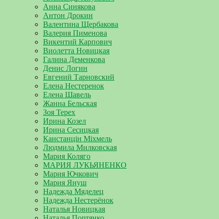
Анна Синякова
Антон Дрокин
Валентина Щербакова
Валерия Пименова
Викентий Карпович
Виолетта Новицкая
Галина Деменкова
Денис Логин
Евгений Тарновский
Елена Нестеренок
Елена Шавель
Жанна Бельская
Зоя Терех
Ирина Козел
Ирина Сесицкая
Канстанцін Міхмель
Людмила Милковская
Мария Коляго
МАРИЯ ЛУКЬЯНЕНКО
Мария Ючкович
Мария Януш
Надежда Мяделец
Надежда Нестерёнок
Наталья Новицкая
Наталья Портянко