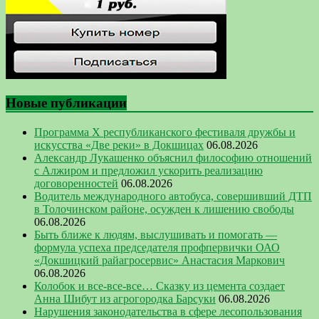
Новые публикации
Программа Х республиканского фестиваля дружбы и
искусства «Две реки» в Докшицах
06.08.2026
Александр Лукашенко объяснил философию отношений
с Алжиром и предложил ускорить реализацию
договоренностей
06.08.2026
Водитель международного автобуса, совершивший ДТП
в Толочинском районе, осужден к лишению свободы
06.08.2026
Быть ближе к людям, выслушивать и помогать —
формула успеха председателя профпервички ОАО
«Докшицкий райагросервис» Анастасия Маркович
06.08.2026
Колобок и все-все-все… Сказку из цемента создает
Анна Шибут из агрогородка Барсуки
06.08.2026
Нарушения законодательства в сфере лесопользования