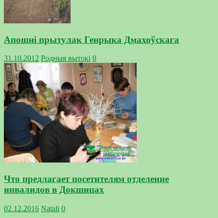
Апошні прытулак Генрыка Дмахоўскага
31.10.2012
Родныя вытокi
0
Что предлагает посетителям отделение
инвалидов в Докшицах
02.12.2016
Natali
0