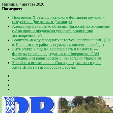
Пятница, 7 августа 2026
Последнее:
Программа Х республиканского фестиваля дружбы и
искусства «Две реки» в Докшицах
Александр Лукашенко объяснил философию отношений
с Алжиром и предложил ускорить реализацию
договоренностей
Водитель международного автобуса, совершивший ДТП
в Толочинском районе, осужден к лишению свободы
Быть ближе к людям, выслушивать и помогать —
формула успеха председателя профпервички ОАО
«Докшицкий райагросервис» Анастасия Маркович
Колобок и все-все-все… Сказку из цемента создает
Анна Шибут из агрогородка Барсуки