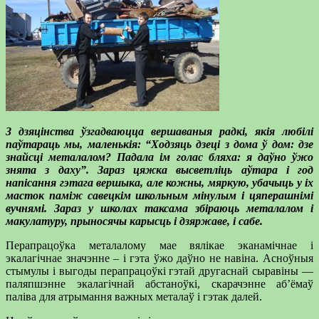
З дзяцінства ўзгадваюцца вершаваныя радкі, якія любілі
паўтараць мы, маленькія: “Ходзяць дзеці з дома ў дом: дзе
знайсці металалом? Падала ім голас бляха: я даўно ўжо
знята з даху”. Зараз цяжка высветліць аўтара і год
напісання гэтага вершыка, але кожны, мяркую, убачыць у іх
масток паміж савецкім школьным мінулым і цяперашнімі
вучнямі. Зараз у школах таксама збіраюць металалом і
макулатуру, прыносячы карысць і дзяржаве, і сабе.
Перапрацоўка металалому мае вялікае эканамічнае і
экалагічнае значэнне – і гэта ўжо даўно не навіна. Асноўныя
стымулы і выгоды перапрацоўкі гэтай другаснай сыравіны —
паляпшэнне экалагічнай абстаноўкі, скарачэнне аб’ёмаў
паліва для атрымання важных металаў і гэтак далей.