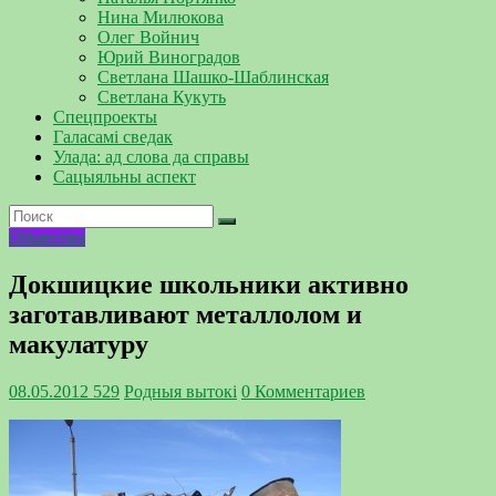
Нина Милюкова
Олег Войнич
Юрий Виноградов
Светлана Шашко-Шаблинская
Светлана Кукуть
Спецпроекты
Галасамі сведак
Улада: ад слова да справы
Сацыяльны аспект
Общество
Докшицкие школьники активно
заготавливают металлолом и
макулатуру
08.05.2012
529
Родныя вытокi
0 Комментариев