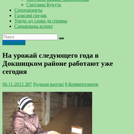
Светлана Кукуть
Спецпроекты
Галасамі сведак
Улада: ад слова да справы
Сацыяльны аспект
Экономика
На урожай следующего года в
Докшицком районе работают уже
сегодня
06.11.2012
287
Родныя вытокi
0 Комментариев