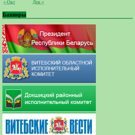
« Окт
Дек »
Баннеры