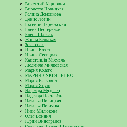
Викентий Карпович
Виолетта Новицкая
Галина Деменкова
Денис Логин
Евгений Тарновский
Елена Нестеренок
Елена Шавель
Жанна Бельская
Зоя Терех
Ирина Козел
Ирина Сесицкая
Канстанцін Міхмель
Людмила Милковская
Мария Коляго
МАРИЯ ЛУКЬЯНЕНКО
Мария Ючкович
Мария Януш
Надежда Мяделец
Надежда Нестерёнок
Наталья Новицкая
Наталья Портянко
Нина Милюкова
Олег Войнич
Юрий Виноградов
Светлана Шашко-Шаблинская