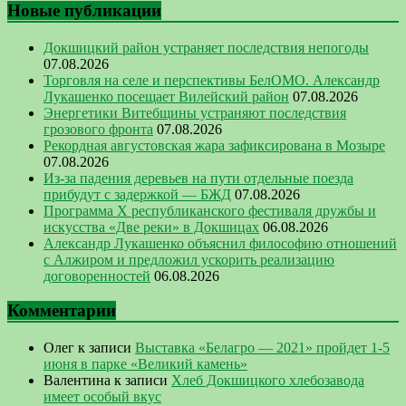
Новые публикации
Докшицкий район устраняет последствия непогоды
07.08.2026
Торговля на селе и перспективы БелОМО. Александр
Лукашенко посещает Вилейский район
07.08.2026
Энергетики Витебщины устраняют последствия
грозового фронта
07.08.2026
Рекордная августовская жара зафиксирована в Мозыре
07.08.2026
Из-за падения деревьев на пути отдельные поезда
прибудут с задержкой — БЖД
07.08.2026
Программа Х республиканского фестиваля дружбы и
искусства «Две реки» в Докшицах
06.08.2026
Александр Лукашенко объяснил философию отношений
с Алжиром и предложил ускорить реализацию
договоренностей
06.08.2026
Комментарии
Олег
к записи
Выставка «Белагро — 2021» пройдет 1-5
июня в парке «Великий камень»
Валентина
к записи
Хлеб Докшицкого хлебозавода
имеет особый вкус