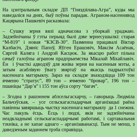
На цэнтральным складзе ДП “Гняздзілава-Агра”, куды мы
наведаліся на днях, быў поўны парадак. Аграном-насеннявод
Кацярына Пашкевіч расказвала:
– Сушку зерня вялі адначасова з уборкай ураджаю.
Задзейнічаны ў гэты перыяд былі дзве зернесушылкі: старая
“М-819” і новая “КЗСВ-30”. Пазменна працавалі Віктар
Калбасіч, Дзяніс Папоў, Яўген Ерашэвіч, Максім Асаёнак,
Сяргей Каляга і Андрэй Касцюк. За якасцю работ пільна
сачыў галоўны аграном прадпрыемства Мікалай Міхайлавіч.
Ён і ўчасткі адводзіў для жніва зерня на насенныя мэты, а
затым асаблівую ўвагу звяртаў на якасць падрыхтоўкі
насеннага матэрыялу. Зараз на складзе знаходзіцца 109 тон
ячменю “стратус”, 89 тон – ячменю “бровар”, 196 тон –
пшаніцы “Дар’я” і 155 тон аўса сорту “багач”.
– Згодна з рашэннем аблсельгасхарчу, – гаворыць Людміла
Бальчэўская, – усе сельскагаспадарчыя арганізацыі раёна
павінны завяршыць чыстку насеннага матэрыялу да 1 снежня.
Час пакуль ёсць. Ёсць і людзі, якія не задзейнічаны
неадкладнымі сельскагаспадарчымі работамі, і сартавальная
тэхніка, а не хапае аднаго – арганізаванасці. Тым не менш, з
даведзеным заданнем трэба справіцца.