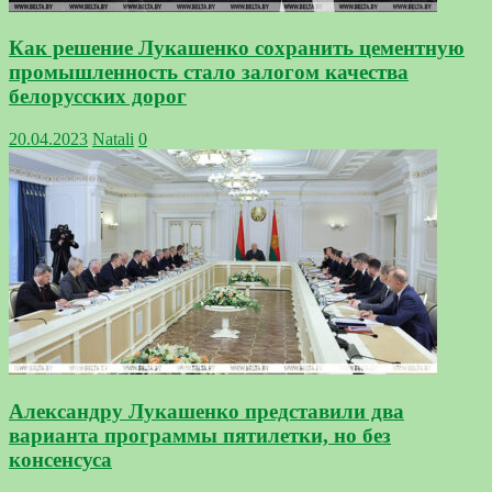
Как решение Лукашенко сохранить цементную
промышленность стало залогом качества
белорусских дорог
20.04.2023
Natali
0
Александру Лукашенко представили два
варианта программы пятилетки, но без
консенсуса