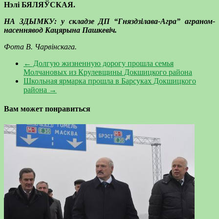
Нэлі БЯЛЯЎСКАЯ.
НА ЗДЫМКУ: у складзе ДП “Гняздзілава-Агра” аграном-
насеннявод Кацярына Пашкевіч.
Фота В. Чарвінскага.
←
Долгую жизненную дорогу прошла семья
Молчановых из Крулевщины Докшицкого района
Школьная ярмарка прошла в Барсуках Докшицкого
района
→
Вам может понравиться