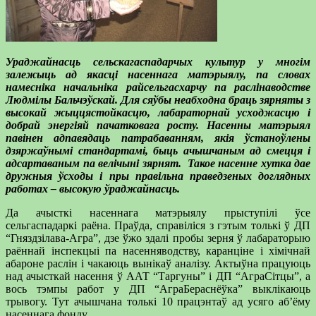
Ураджайнасць сельскагаспадарчых культур у многім
залежыць ад якасці насеннага матэрыялу, па словах
намесніка начальніка райсельгасхарчу па раслінаводстве
Людмілы Бальчэўскай. Для сяўбы неабходна браць зярняты з
высокай жыццястойкасцю, лабараторнай усходжасцю і
добрай энергіяй пачатковага росту. Насенны матэрыял
павінен адпавядаць патрабаванням, якія ўстаноўлены
дзяржаўнымі стандартамі, быць ачышчаным ад смецця і
адсартаваным па велічыні зярнят. Такое насенне хутка дае
дружныя ўсходы і пры правільна праведзеных доглядных
работах – высокую ўраджайнасць.
Да ачысткі насеннага матэрыялу прыступілі ўсе
сельгаспадаркі раёна. Праўда, справіліся з гэтым толькі ў ДП
“Гняздзілава-Агра”, дзе ўжо здалі пробы зерня ў лабараторыю
раённай інспекцыі па насенняводству, каранціне і хімічнай
абароне раслін і чакаюць вынікаў аналізу. Актыўна працуюць
над ачысткай насення ў ААТ “Таргуны” і ДП “АграСітцы”, а
вось тэмпы работ у ДП “АграБераснёўка” выклікаюць
трывогу. Тут ачышчана толькі 10 працэнтаў ад усяго аб’ёму
насеннага фонду.