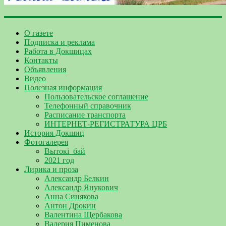
О газете
Подписка и реклама
Работа в Докшицах
Контакты
Объявления
Видео
Полезная информация
Пользовательское соглашение
Телефонный справочник
Расписание транспорта
ИНТЕРНЕТ-РЕГИСТРАТУРА ЦРБ
История Докшиц
Фотогалерея
Вытокі_бай
2021 год
Лирика и проза
Александр Белкин
Александр Янукович
Анна Синякова
Антон Дрокин
Валентина Щербакова
Валерия Пименова