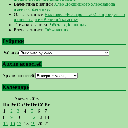
Валентина
к записи
Хлеб Докшицкого хлебозавода
имеет особый вкус
Ольга
к записи
Выставка «Белагро — 2021» пройдет 1-5
июня в парке «Великий камень»
Татьяна
к записи
Работа в Докшицах
Елена
к записи
Объявления
Рубрики
Рубрики
Архив новостей
Архив новостей
Календарь
Август 2016
Пн
Вт
Ср
Чт
Пт
Сб
Вс
1
2
3
4
5
6
7
8
9
10
11
12
13
14
15
16
17
18
19
20
21