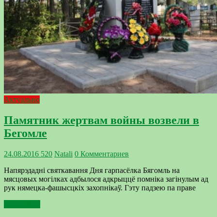
Актуально
Памятник жертвам войны возвели в
Бегомле
24.08.2016
520
Natali
0 Комментариев
Напярэдадні святкавання Дня гарпасёлка Бягомль на
мясцовых могілках адбылося адкрыццё помніка загінулым ад
рук нямецка-фашысцкіх захопнікаў. Гэту падзею па праве
Подробнее