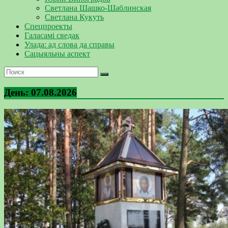
Светлана Шашко-Шаблинская
Светлана Кукуть
Спецпроекты
Галасамі сведак
Улада: ад слова да справы
Сацыяльны аспект
День:
07.08.2026