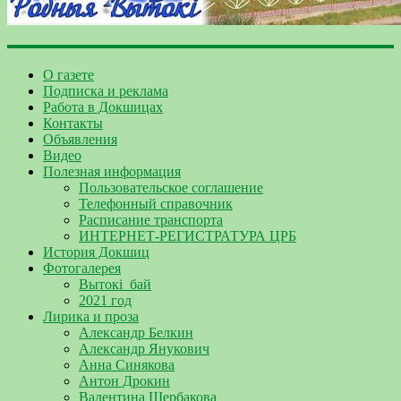
О газете
Подписка и реклама
Работа в Докшицах
Контакты
Объявления
Видео
Полезная информация
Пользовательское соглашение
Телефонный справочник
Расписание транспорта
ИНТЕРНЕТ-РЕГИСТРАТУРА ЦРБ
История Докшиц
Фотогалерея
Вытокі_бай
2021 год
Лирика и проза
Александр Белкин
Александр Янукович
Анна Синякова
Антон Дрокин
Валентина Щербакова