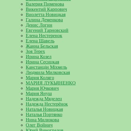
Валерия Пименова
Викентий Карпович
Виолетта Новицкая
Галина Деменкова
Денис Логин
Евгений Тарновский
Елена Нестеренок
Елена Шавель
Жанна Бельская
Зоя Терех
Ирина Козел
Ирина Сесицкая
Канстанцін Міхмель
Людмила Милковская
Мария Коляго
МАРИЯ ЛУКЬЯНЕНКО
Мария Ючкович
Мария Януш
Надежда Мяделец
Надежда Нестерёнок
Наталья Новицкая
Наталья Портянко
Нина Милюкова
Олег Войнич
Юрий Виноградов