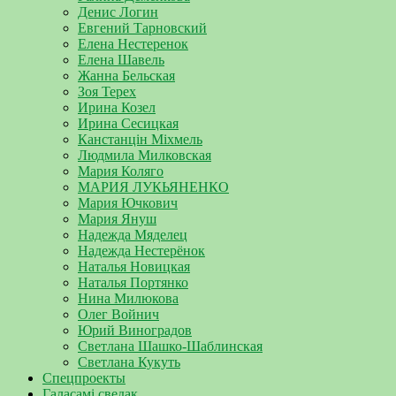
Денис Логин
Евгений Тарновский
Елена Нестеренок
Елена Шавель
Жанна Бельская
Зоя Терех
Ирина Козел
Ирина Сесицкая
Канстанцін Міхмель
Людмила Милковская
Мария Коляго
МАРИЯ ЛУКЬЯНЕНКО
Мария Ючкович
Мария Януш
Надежда Мяделец
Надежда Нестерёнок
Наталья Новицкая
Наталья Портянко
Нина Милюкова
Олег Войнич
Юрий Виноградов
Светлана Шашко-Шаблинская
Светлана Кукуть
Спецпроекты
Галасамі сведак