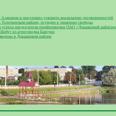
 Алжиром и предложил ускорить реализацию договоренностей
 Толочинском районе, осужден к лишению свободы
а успеха председателя профпервички ОАО «Докшицкий райагро
 Шибут из агрогородка Барсуки
ыявлены в Докшицком районе