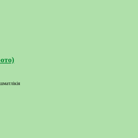
ото)
шматлікія