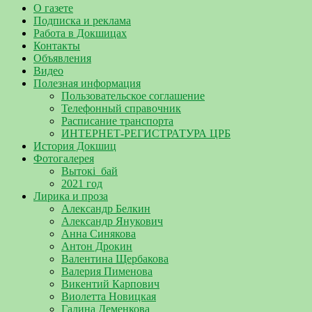
О газете
Подписка и реклама
Работа в Докшицах
Контакты
Объявления
Видео
Полезная информация
Пользовательское соглашение
Телефонный справочник
Расписание транспорта
ИНТЕРНЕТ-РЕГИСТРАТУРА ЦРБ
История Докшиц
Фотогалерея
Вытокі_бай
2021 год
Лирика и проза
Александр Белкин
Александр Янукович
Анна Синякова
Антон Дрокин
Валентина Щербакова
Валерия Пименова
Викентий Карпович
Виолетта Новицкая
Галина Деменкова