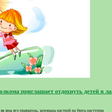
лкома приглашает отдохнуть детей в ла
, як яны яго правядуць, залежыць настрой на ўвесь наступны