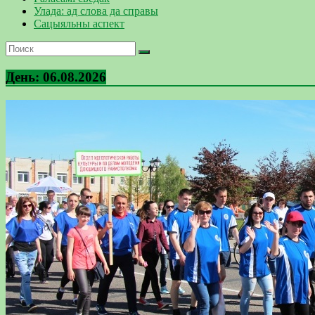
Улада: ад слова да справы
Сацыяльны аспект
День:
06.08.2026