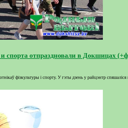
и спорта отпраздновали в Докшицах (+ф
ікаў фізкультуры і спорту. У гэты дзень у райцэнтр спяшаліся 