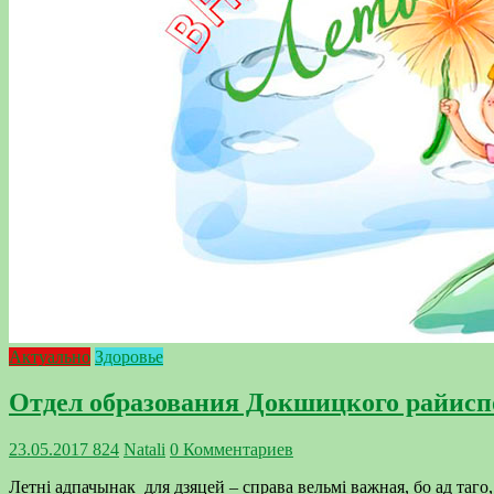
Актуально
Здоровье
Отдел образования Докшицкого райиспо
23.05.2017
824
Natali
0 Комментариев
Летні адпачынак для дзяцей – справа вельмі важная, бо ад таго