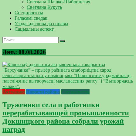
Светлана Шашко-Шаблинская
Светлана Кукуть
Спецпроекты
Галасамі сведак
Улада: ад слова да справы
Сацыяльны аспект
День:
08.08.2026
Актуально
Новости района
Специалисты
Труженики села и работники
перерабатывающей промышленности
Докшицкого района собрали урожай
наград