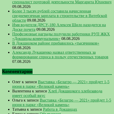
специалист почтовой деятельности Маргарита Юхневич
09.08.2026
Более 3 тысяч рублей составила начисленная
среднемесячная зарплата в строительстве в Витебской
области
09.08.2026
Имя водителя ДРСУ-180 Алексея Шило находится на
Доске почета
09.08.2026
Профсоюзные награды получили работники РУП ЖКХ
«Докшицы-коммунальник»
08.08.2026
В Докшицком районе прибавилось «тысячников»
08.08.2026
Александр Лукашенко назвал ответственных за
формирование спроса в пользу отечественных товаров
07.08.2026
Комментарии
Олег
к записи
Выставка «Белагро — 2021» пройдет 1-5
июня в парке «Великий камень»
Валентина
к записи
Хлеб Докшицкого хлебозавода
имеет особый вкус
Ольга
к записи
Выставка «Белагро — 2021» пройдет 1-5
июня в парке «Великий камень»
Татьяна
к записи
Работа в Докшицах
Елена
к записи
Объявления