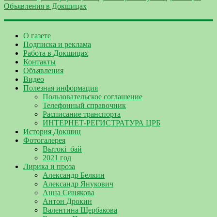
О газете
Подписка и реклама
Работа в Докшицах
Контакты
Объявления
Видео
Полезная информация
Пользовательское соглашение
Телефонный справочник
Расписание транспорта
ИНТЕРНЕТ-РЕГИСТРАТУРА ЦРБ
История Докшиц
Фотогалерея
Вытокі_бай
2021 год
Лирика и проза
Александр Белкин
Александр Янукович
Анна Синякова
Антон Дрокин
Валентина Щербакова