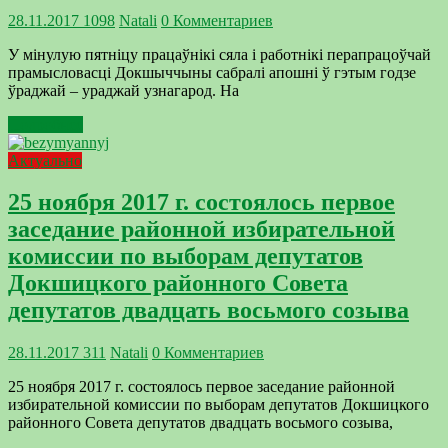
28.11.2017
1098
Natali
0 Комментариев
У мінулую пятніцу працаўнікі сяла і работнікі перапрацоўчай
прамысловасці Докшыччыны сабралі апошні ў гэтым годзе
ўраджай – ураджай узнагарод. На
Подробнее
Актуально
25 ноября 2017 г. состоялось первое
заседание районной избирательной
комиссии по выборам депутатов
Докшицкого районного Совета
депутатов двадцать восьмого созыва
28.11.2017
311
Natali
0 Комментариев
25 ноября 2017 г. состоялось первое заседание районной
избирательной комиссии по выборам депутатов Докшицкого
районного Совета депутатов двадцать восьмого созыва,