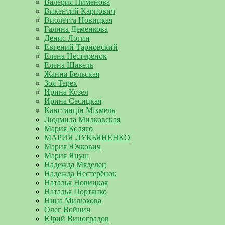
Валерия Пименова
Викентий Карпович
Виолетта Новицкая
Галина Деменкова
Денис Логин
Евгений Тарновский
Елена Нестеренок
Елена Шавель
Жанна Бельская
Зоя Терех
Ирина Козел
Ирина Сесицкая
Канстанцін Міхмель
Людмила Милковская
Мария Коляго
МАРИЯ ЛУКЬЯНЕНКО
Мария Ючкович
Мария Януш
Надежда Мяделец
Надежда Нестерёнок
Наталья Новицкая
Наталья Портянко
Нина Милюкова
Олег Войнич
Юрий Виноградов