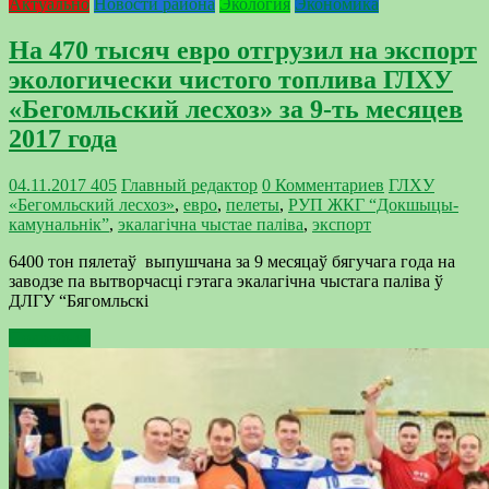
Актуально
Новости района
Экология
Экономика
На 470 тысяч евро отгрузил на экспорт
экологически чистого топлива ГЛХУ
«Бегомльский лесхоз» за 9-ть месяцев
2017 года
04.11.2017
405
Главный редактор
0 Комментариев
ГЛХУ
«Бегомльский лесхоз»
,
евро
,
пелеты
,
РУП ЖКГ “Докшыцы-
камунальнік”
,
экалагічна чыстае паліва
,
экспорт
6400 тон пялетаў выпушчана за 9 месяцаў бягучага года на
заводзе па вытворчасці гэтага экалагічна чыстага паліва ў
ДЛГУ “Бягомльскі
Подробнее