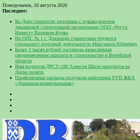
Понедельник, 10 августа 2026
Последнее:
Ко Дню строителя: интервью с руководителем
докшицкой строительной организации ООО «Регул-
Инвест» Вадимом Кучко
На ОПС № 1 г. Докшицы старательно трудится
специалист почтовой деятельности Маргарита Юхневич
Более 3 тысяч рублей составила начисленная
среднемесячная зарплата в строительстве в Витебской
области
Имя водителя ДРСУ-180 Алексея Шило находится на
Доске почета
Профсоюзные награды получили работники РУП ЖКХ
«Докшицы-коммунальник»