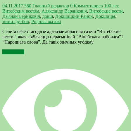
04.11.2017
580
Главный редактор
0 Комментариев
100 лет
Витебским вестям
,
Аляксандр Варанковіч
,
Витебские вести
,
Дзіянай Берніковіч
,
докш
,
Докшицкий Район
,
Докшицы
,
мини-футбол
,
Родныя вытокi
Сёлета сваё стагоддзе адзначае абласная газета “Витебские
вести”, якая з’яўляецца пераемніцай “Віцебскага рабочага” і
“Народнага слова”. Да такіх значных угодкаў
Подробнее