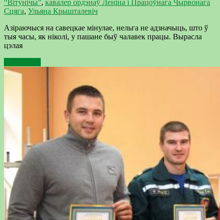
“Вітунічы”
,
кавалер ордэнаў Леніна і Працоўнага Чырвонага
Сцяга
,
Ульяна Крышталевіч
Азіраючыся на савецкае мінулае, нельга не адзначыць, што ў
тыя часы, як ніколі, у пашане быў чалавек працы. Вырасла
цэлая
Подробнее