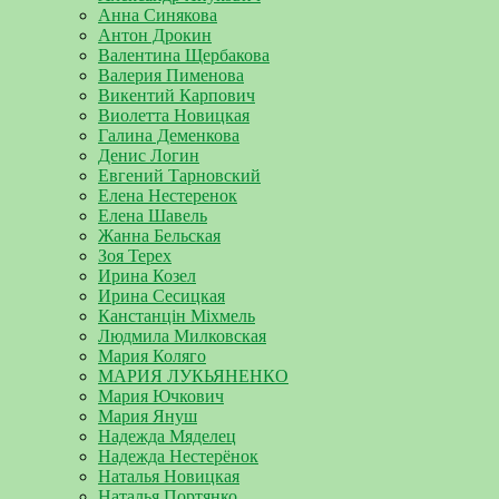
Анна Синякова
Антон Дрокин
Валентина Щербакова
Валерия Пименова
Викентий Карпович
Виолетта Новицкая
Галина Деменкова
Денис Логин
Евгений Тарновский
Елена Нестеренок
Елена Шавель
Жанна Бельская
Зоя Терех
Ирина Козел
Ирина Сесицкая
Канстанцін Міхмель
Людмила Милковская
Мария Коляго
МАРИЯ ЛУКЬЯНЕНКО
Мария Ючкович
Мария Януш
Надежда Мяделец
Надежда Нестерёнок
Наталья Новицкая
Наталья Портянко