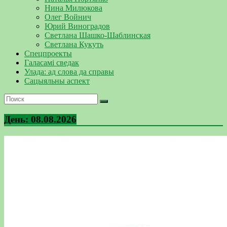
Нина Милюкова
Олег Войнич
Юрий Виноградов
Светлана Шашко-Шаблинская
Светлана Кукуть
Спецпроекты
Галасамі сведак
Улада: ад слова да справы
Сацыяльны аспект
День:
08.08.2026