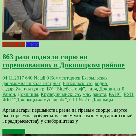
Актуально
Спорт
863 раза подняли гирю на
соревнованиях в Докшицком районе
04.11.2017
640
Natali
0 Комментариев
Бягомльская
дапаможная школа-інтэрнат
,
Бягомльскі с/с
,
водна-
аздараўленчы цэнтр
,
ВУ “Віцебскторф”
,
гиря
,
Докшицкий
Район
,
Докшицы
,
Крулеўшчынскі с/с
,
мчс
,
райста
,
РАНС
,
РУП
ЖКГ “Докшыцы-камунальнік”
,
СШ № 2 г. Докшыцы
Арганізатары першынства раёна па гіравым спорце і дартсе
былі прыемна здзіўлены масавым удзелам каманд арганізацый
і прадпрыемстваў у спаборніцтвах у
Подробнее