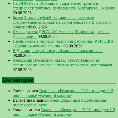
На ОПС № 1 г. Докшицы старательно трудится
специалист почтовой деятельности Маргарита Юхневич
09.08.2026
Более 3 тысяч рублей составила начисленная
среднемесячная зарплата в строительстве в Витебской
области
09.08.2026
Имя водителя ДРСУ-180 Алексея Шило находится на
Доске почета
09.08.2026
Профсоюзные награды получили работники РУП ЖКХ
«Докшицы-коммунальник»
08.08.2026
В Докшицком районе прибавилось «тысячников»
08.08.2026
Александр Лукашенко назвал ответственных за
формирование спроса в пользу отечественных товаров
07.08.2026
Комментарии
Олег
к записи
Выставка «Белагро — 2021» пройдет 1-5
июня в парке «Великий камень»
Валентина
к записи
Хлеб Докшицкого хлебозавода
имеет особый вкус
Ольга
к записи
Выставка «Белагро — 2021» пройдет 1-5
июня в парке «Великий камень»