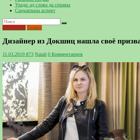
Улада: ад слова да справы
Сацыяльны аспект
Актуально
Талант
Дизайнер из Докшиц нашла своё призва
11.03.2019
873
Natali
0 Комментариев