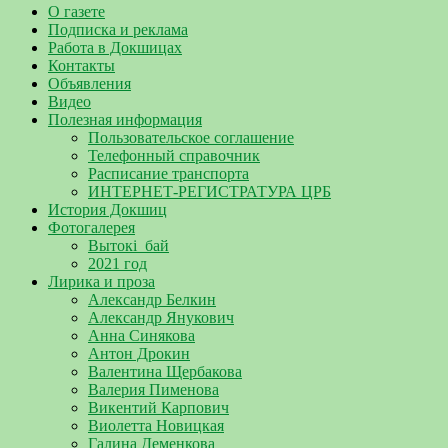
О газете
Подписка и реклама
Работа в Докшицах
Контакты
Объявления
Видео
Полезная информация
Пользовательское соглашение
Телефонный справочник
Расписание транспорта
ИНТЕРНЕТ-РЕГИСТРАТУРА ЦРБ
История Докшиц
Фотогалерея
Вытокі_бай
2021 год
Лирика и проза
Александр Белкин
Александр Янукович
Анна Синякова
Антон Дрокин
Валентина Щербакова
Валерия Пименова
Викентий Карпович
Виолетта Новицкая
Галина Деменкова