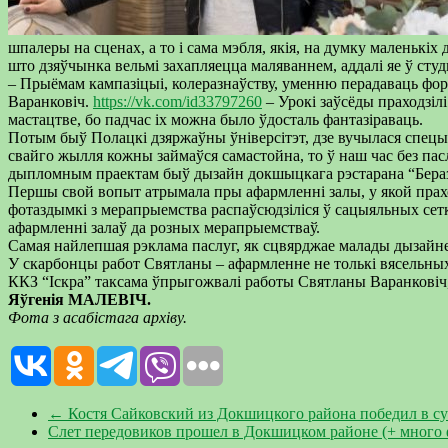
шпалеры на сценах, а то і сама мэбля, якія, на думку маленьк
што дзяўчынка вельмі захапляецца маляваннем, аддалі яе ў сту
– Прыёмам кампазіцыі, колеразнаўству, уменню перадаваць фор
Варанковіч.
https://vk.com/id33797260
– Урокі заўсёды праходзілі
мастацтве, бо падчас іх можна было ўдосталь фантазіраваць.
Потым быў Полацкі дзяржаўны ўніверсітэт, дзе вучылася спецы
свайго жылля кожны займаўся самастойна, то ў наш час без пас
дыпломным праектам быў дызайн докшыцкага рэстарана “Бераз
Першы свой вопыт атрымала пры афармленні залы, у якой праходз
фотаздымкі з мерапрыемства распаўсюдзіліся ў сацыяльных сетк
афармленні залаў да розных мерапрыемстваў.
Самая найлепшая рэклама паслуг, як сцвярджае малады дызайне
У скарбонцы работ Святланы – афармленне не толькі вясельных
ККЗ “Іскра” таксама ўпрыгожвалі работы Святланы Варанковіч, 
Яўгенія МАЛЕВІЧ.
Фота з асабістага архіву.
←
Костя Сайковский из Докшицкого района победил в с
Слет передовиков прошел в Докшицком районе (+ много