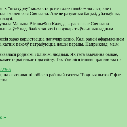
 іх “шэдэўраў” можа стаць не толькі альбомны ліст, але і
ыла і маленькая Святлана. Але яе разумныя бацькі, убачыўшы,
оладзі.
вучыла Марына Вітальеўна Каляда, – расказвае Святлана
Больш за ўсё падабаліся заняткі па дэкаратыўна-прыкладным
фесія зараз карыстаецца папулярнасцю. Калі раней афармленнем
нні хатніх пакояў патрабуюцца нашы парады. Напрыклад, маім
ьвалася роднымі і блізкімі людзьмі. Як гэта звычайна бывае,
каментарыі наконт дызайну. Так з’явіліся іншыя прапановы па
822365
ы, на святкаванні юбілею раённай газеты “Родныя вытокі” фае
ства.
ю!»