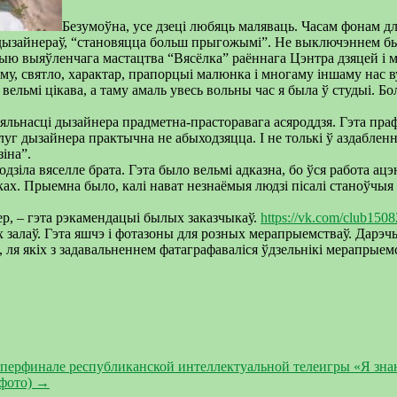
Безумоўна, усе дзеці любяць маляваць. Часам фонам для
іх дызайнераў, “становяцца больш прыгожымі”. Не выключэннем б
дыю выяўленчага мастацтва “Вясёлка” раённага Цэнтра дзяцей і м
му, святло, характар, прапорцыі малюнка і многаму іншаму нас 
 вельмі цікава, а таму амаль увесь вольны час я была ў студыі. 
яльнасці дызайнера прадметна-прасторавага асяроддзя. Гэта пра
луг дызайнера практычна не абыхо­дзяцца. І не толькі ў аздабле
іна”.
іла вяселле брата. Гэта было вельмі адказна, бо ўся работа ацэн
ах. Прыемна было, калі нават незнаёмыя людзі пісалі станоўчыя 
р, – гэта рэкамендацыі былых заказчыкаў.
https://vk.com/club150
 залаў. Гэта яшчэ і фотазоны для розных мерапрыемстваў. Дарэч
ля якіх з задавальненнем фатаграфаваліся ўдзельнікі мерапрыем
уперфинале республиканской интеллектуальной телеигры «Я зна
 фото)
→