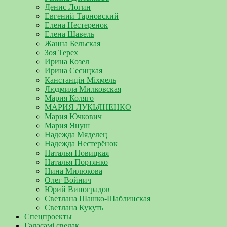
Денис Логин
Евгений Тарновский
Елена Нестеренок
Елена Шавель
Жанна Бельская
Зоя Терех
Ирина Козел
Ирина Сесицкая
Канстанцін Міхмель
Людмила Милковская
Мария Коляго
МАРИЯ ЛУКЬЯНЕНКО
Мария Ючкович
Мария Януш
Надежда Мяделец
Надежда Нестерёнок
Наталья Новицкая
Наталья Портянко
Нина Милюкова
Олег Войнич
Юрий Виноградов
Светлана Шашко-Шаблинская
Светлана Кукуть
Спецпроекты
Галасамі сведак