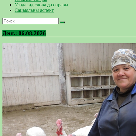
Улада: ад слова да справы
Сацыяльны аспект
День:
06.08.2026