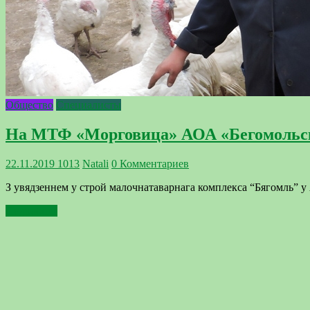
Общество
Специалисты
На МТФ «Морговица» АОА «Бегомольск
22.11.2019
1013
Natali
0 Комментариев
З увядзеннем у строй малочнатаварнага комплекса “Бягомль” у А
Подробнее