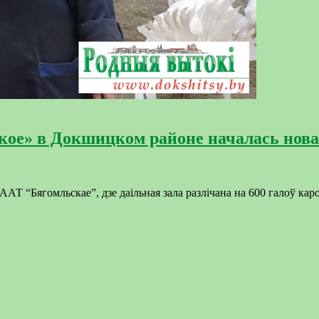
ое» в Докшицком районе началась нова
АТ “Бягомльскае”, дзе даільная зала разлічана на 600 галоў кар