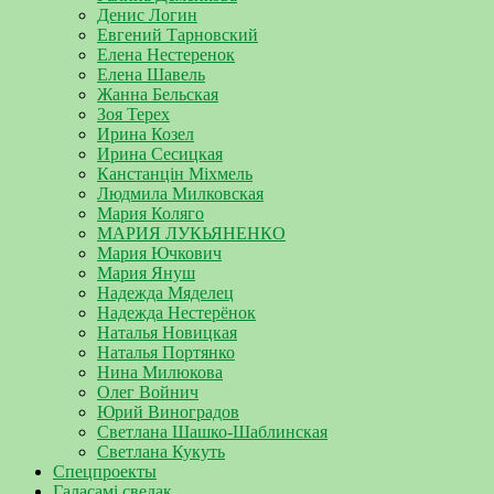
Денис Логин
Евгений Тарновский
Елена Нестеренок
Елена Шавель
Жанна Бельская
Зоя Терех
Ирина Козел
Ирина Сесицкая
Канстанцін Міхмель
Людмила Милковская
Мария Коляго
МАРИЯ ЛУКЬЯНЕНКО
Мария Ючкович
Мария Януш
Надежда Мяделец
Надежда Нестерёнок
Наталья Новицкая
Наталья Портянко
Нина Милюкова
Олег Войнич
Юрий Виноградов
Светлана Шашко-Шаблинская
Светлана Кукуть
Спецпроекты
Галасамі сведак