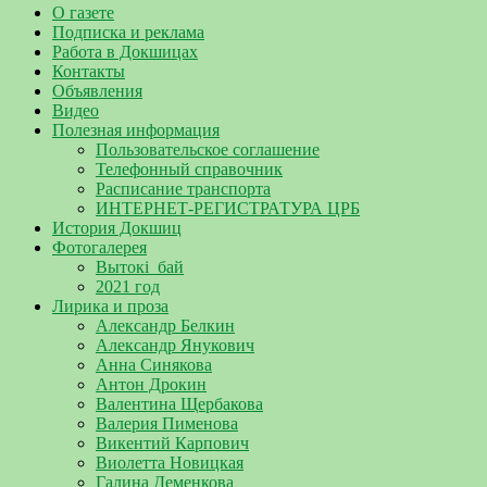
О газете
Подписка и реклама
Работа в Докшицах
Контакты
Объявления
Видео
Полезная информация
Пользовательское соглашение
Телефонный справочник
Расписание транспорта
ИНТЕРНЕТ-РЕГИСТРАТУРА ЦРБ
История Докшиц
Фотогалерея
Вытокі_бай
2021 год
Лирика и проза
Александр Белкин
Александр Янукович
Анна Синякова
Антон Дрокин
Валентина Щербакова
Валерия Пименова
Викентий Карпович
Виолетта Новицкая
Галина Деменкова