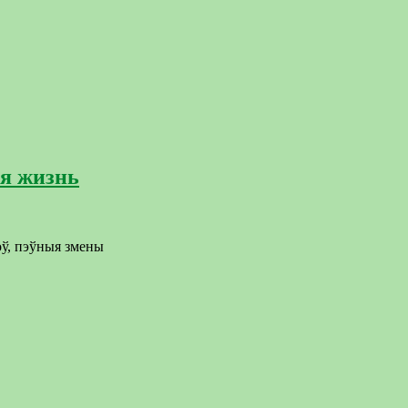
я жизнь
оў, пэўныя змены