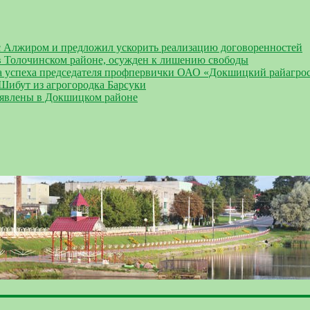
 Алжиром и предложил ускорить реализацию договоренностей
 Толочинском районе, осужден к лишению свободы
а успеха председателя профпервички ОАО «Докшицкий райагро
 Шибут из агрогородка Барсуки
ыявлены в Докшицком районе