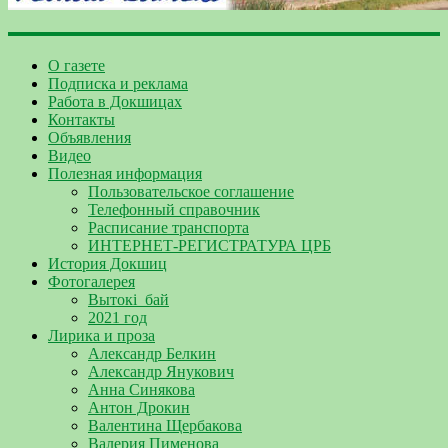
О газете
Подписка и реклама
Работа в Докшицах
Контакты
Объявления
Видео
Полезная информация
Пользовательское соглашение
Телефонный справочник
Расписание транспорта
ИНТЕРНЕТ-РЕГИСТРАТУРА ЦРБ
История Докшиц
Фотогалерея
Вытокі_бай
2021 год
Лирика и проза
Александр Белкин
Александр Янукович
Анна Синякова
Антон Дрокин
Валентина Щербакова
Валерия Пименова