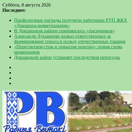
Суббота, 8 августа 2026
Последнее:
Профсоюзные награды получили работники РУП ЖКХ
«Докшицы-коммунальник»
В Докшицком районе прибавилось «тысячников»
Александр Лукашенко назвал ответственных за
формирование спроса в пользу отечественных товаров
«Пересчитаем стаж и повысим пенсию»: новая схема
мошенников
Докшицкий район устраняет последствия непогоды