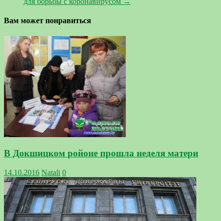
для борьбы с коронавирусом
→
Вам может понравиться
В Докшицком ройоне прошла неделя матери
14.10.2016
Natali
0