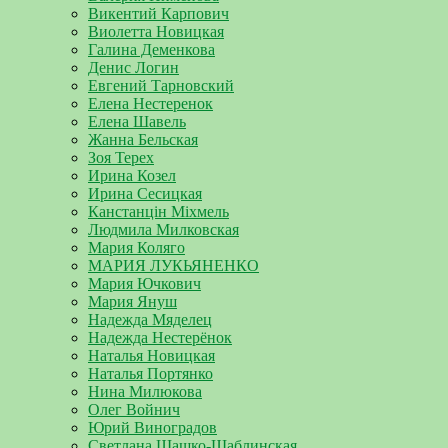
Викентий Карпович
Виолетта Новицкая
Галина Деменкова
Денис Логин
Евгений Тарновский
Елена Нестеренок
Елена Шавель
Жанна Бельская
Зоя Терех
Ирина Козел
Ирина Сесицкая
Канстанцін Міхмель
Людмила Милковская
Мария Коляго
МАРИЯ ЛУКЬЯНЕНКО
Мария Ючкович
Мария Януш
Надежда Мяделец
Надежда Нестерёнок
Наталья Новицкая
Наталья Портянко
Нина Милюкова
Олег Войнич
Юрий Виноградов
Светлана Шашко-Шаблинская