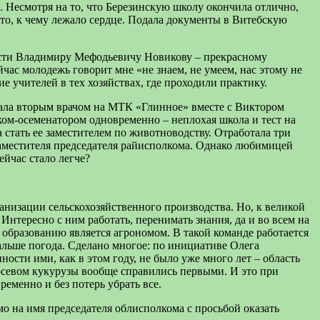
. Несмотря на то, что Березинскую школу окончила отлично,
то, к чему лежало сердце. Подала документы в Витебскую
ости Владимиру Мефодьевичу Новикову – прекрасному
час молодежь говорит мне «не знаем, не умеем, нас этому не
е учителей в тех хозяйствах, где проходили практику.
тала вторым врачом на МТК «Глинное» вместе с Виктором
ком-осеменатором одновременно – неплохая школа и тест на
стать ее заместителем по животноводству. Отработала три
 заместителя председателя райисполкома. Однако любимицей
ейчас стало легче?
ганизации сельскохозяйственного производства. Но, к великой
тересно с ним работать, перенимать знания, да и во всем на
образованию является агрономом. В такой команде работается
дальше погода. Сделано многое: по инициативе Олега
сти ими, как в этом году, не было уже много лет – область
осевом кукурузы вообще справились первыми. И это при
ременно и без потерь убрать все.
 на имя председателя облисполкома с просьбой оказать