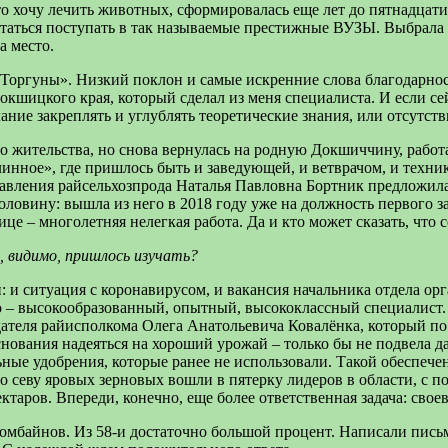
что хочу лечить животных, сформировалась еще лет до пятнадцати
ытаться поступать в так называемые престижные ВУЗЫ. Выбрала 
а место.
 «Торгуны». Низкий поклон и самые искренние слова благодарн
кшицкого края, который сделал из меня специалиста. И если сей
ние закреплять и углублять теоретические знания, или отсутстви
то жительства, но снова вернулась на родную Докшиччину, рабо
инное», где пришлось быть и заведующей, и ветврачом, и техни
равления райсельхозпрода Наталья Павловна Бортник предложила 
половину: вышла из него в 2018 году уже на должность первого
е – многолетняя нелегкая работа. Да и кто может сказать, что с
, видимо, пришлось изучать?
: и ситуация с коронавирусом, и вакансия начальника отдела ор
– высокообразованный, опытный, высококлассный специалист. Ин
теля райисполкома Олега Анатольевича Ковалёнка, который по 
снования надеяться на хороший урожай – только бы не подвела 
 удобрения, которые ранее не использовали. Такой обеспеченно
 севу яровых зерновых вошли в пятерку лидеров в области, с п
таров. Впереди, конечно, еще более ответственная задача: своев
мбайнов. Из 58-и достаточно большой процент. Написали письмо