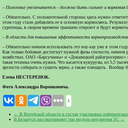
– Поголовье увеличивается – должна быть сильнее и кормовая б
– Обязательно. С положительной стороны здесь нужно отметит
этом году стали добавлять ее в основную кормосмесь. Результа
сурепицы, в скором времени траншею откроют и будут кормить
– В области для повышения эффективности кормопроизводства 
– Обязательно начнем использовать это ноу-хау уже в этом год
Как только бобовые достигнут нужной фазы спелости, начнем р
хозяйствах. ОАО «Барсучанка» и «Докшицкий райагросервис» п
такая техника очень нужна. Что касается кукурузы, из 5,5 тыс
зрелости собирать и сушить зерно, а также плющить. Вообще бу
Елена НЕСТЕРЕНОК.
Фото Александра Воронковича.
1
←
В Витебской области в состав участковых избирательн
В Беларуси рассматривают три модели внедрения 5G
→