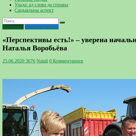
Улада: ад слова да справы
Сацыяльны аспект
Интервью
Новости района
«Перспективы есть!» – уверена началь
Наталья Воробьёва
25.06.2020
3676
Natali
0 Комментариев