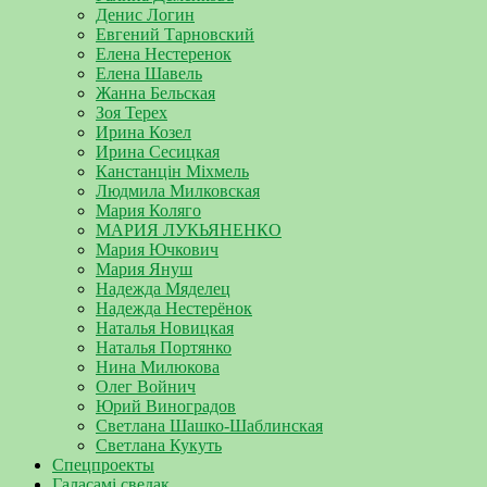
Денис Логин
Евгений Тарновский
Елена Нестеренок
Елена Шавель
Жанна Бельская
Зоя Терех
Ирина Козел
Ирина Сесицкая
Канстанцін Міхмель
Людмила Милковская
Мария Коляго
МАРИЯ ЛУКЬЯНЕНКО
Мария Ючкович
Мария Януш
Надежда Мяделец
Надежда Нестерёнок
Наталья Новицкая
Наталья Портянко
Нина Милюкова
Олег Войнич
Юрий Виноградов
Светлана Шашко-Шаблинская
Светлана Кукуть
Спецпроекты
Галасамі сведак