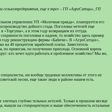
ва сельхозпредприятия, еще в трех – ГП «АгроСитцы», ГП
тельном управлении УП «Молочная правда», планируется его
воспроизводство дойного стада. Поголовье нетелей еще
в «Торгуны», а в этом году возвращаем их оттуда.
сохранности поголовья и надоев, то хозяйство здесь пример
том году реконструкцию фермы «Бабичи». В «АгроСитцах»,
ько на 40 процентов заработной платы. Заместитель
оям, по привесам, по получению приплода. Основной корень
руг: кто хочет идти работать в проблемное хозяйство? Мы же,
 специалисты, ни вообще трудовые коллективы от этого не
 советской песни, еще такие люди в районе нашем есть.
е элитных глубоко тельных нетелей. Только в прошлом месяце
ода, вышли на стопроцентную и выше обеспеченность остальные