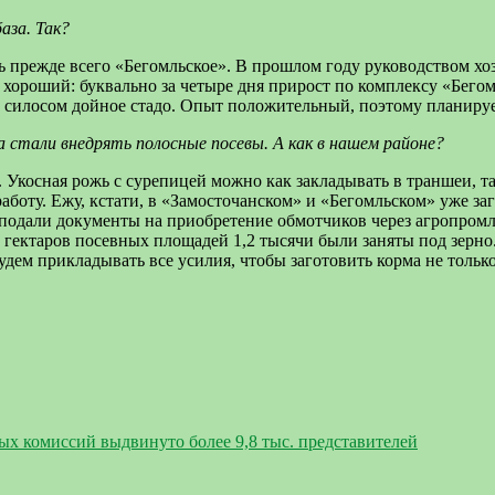
аза. Так?
ь прежде всего «Бегомльское». В прошлом году руководством хо
т хороший: буквально за четыре дня прирост по комплексу «Бегом
 силосом дойное стадо. Опыт положительный, поэтому планируем
стали внедрять полосные посевы. А как в нашем районе?
у. Укосная рожь с сурепицей можно как закладывать в траншеи, т
аботу. Ежу, кстати, в «Замосточанском» и «Бегомльском» уже за
одали документы на приобретение обмотчиков через агропромли
яч гектаров посевных площадей 1,2 тысячи были заняты под зерно.
дем прикладывать все усилия, чтобы заготовить корма не только
ых комиссий выдвинуто более 9,8 тыс. представителей