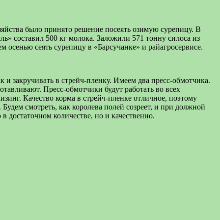
зяйства было принято решение посеять озимую сурепицу. В
ль» составил 500 кг молока. Заложили 571 тонну силоса из
 осенью сеять сурепицу в «Барсучанке» и райагросервисе.
ак и закручивать в стрейч-пленку. Имеем два пресс-обмотчика.
готавливают. Пресс-обмотчики будут работать во всех
зинг. Качество корма в стрейч-пленке отличное, поэтому
 Будем смотреть, как королева полей созреет, и при должной
 в достаточном количестве, но и качественно.