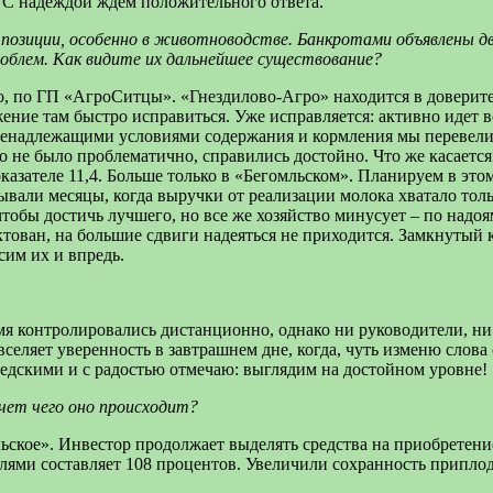
. С надеждой ждем положительного ответа.
и позиции, особенно в животноводстве. Банкротами объявлены д
облем. Как видите их дальнейшее существование?
чно, по ГП «АгроСитцы». «Гнездилово-Агро» находится в довери
ение там быстро исправиться. Уже исправляется: активно идет 
 ненадлежащими условиями содержания и кормления мы перевели 
 не было проблематично, справились достойно. Что же касается 
показателе 11,4. Больше только в «Бегомльском». Планируем в э
бывали месяцы, когда выручки от реализации молока хватало тол
 чтобы достичь лучшего, но все же хозяйство минусует – по над
тован, на большие сдвиги надеяться не приходится. Замкнутый к
сим их и впредь.
мя контролировались дистанционно, однако ни руководители, ни
 вселяет уверенность в завтрашнем дне, когда, чуть изменю слова
едскими и с радостью отмечаю: выглядим на достойном уровне!
счет чего оно происходит?
ьское». Инвестор продолжает выделять средства на приобретени
елями составляет 108 процентов. Увеличили сохранность припл