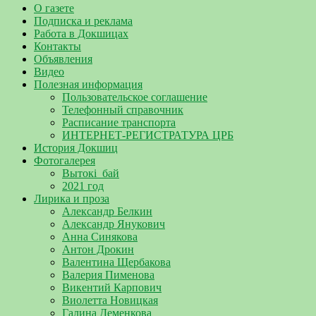
О газете
Подписка и реклама
Работа в Докшицах
Контакты
Объявления
Видео
Полезная информация
Пользовательское соглашение
Телефонный справочник
Расписание транспорта
ИНТЕРНЕТ-РЕГИСТРАТУРА ЦРБ
История Докшиц
Фотогалерея
Вытокі_бай
2021 год
Лирика и проза
Александр Белкин
Александр Янукович
Анна Синякова
Антон Дрокин
Валентина Щербакова
Валерия Пименова
Викентий Карпович
Виолетта Новицкая
Галина Деменкова