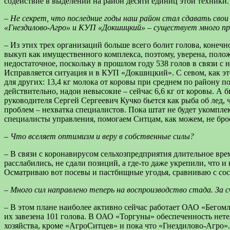
содействие в выделении на район десяти единиц этой техники
– Не секрет, что последние годы наш район стал сдавать сво
«Гнездилово-Агро» и КУП «Докшицкий» – существует много пр
– Из этих трех организаций больше всего болит голова, коне
выкуп как имущественного комплекса, поэтому, уверена, полож
недостаточное, поскольку в прошлом году 538 голов в связи с
Исправляется ситуация и в КУП «Докшицкий». С севом, как это
для других: 13,4 кг молока от коровы при среднем по району 
действительно, надои невысокие – сейчас 6,6 кг от коровы. А 
руководителя Сергей Сергеевич Кучко бьется как рыба об лед,
проблем – нехватка специалистов. Пока штат не будет укомплек
специалисты управления, помогаем Ситцам, как можем, не бро
– Что вселяет оптимизм и веру в собственные силы?
– В связи с коронавирусом сельхозпредприятия длительное вре
расслабились, не сдали позиций, а где-то даже укрепили, что и
Осматриваю вот посевы и пастбищные угодья, сравниваю с сос
– Много сил направлено теперь на воспроизводство стада. За 
– В этом плане наиболее активно сейчас работает ОАО «Бегомл
их завезена 101 голова. В ОАО «Торгуны» обеспеченность нет
хозяйства, кроме «АгроСитцев» и пока что «Гнездилово-Агро».