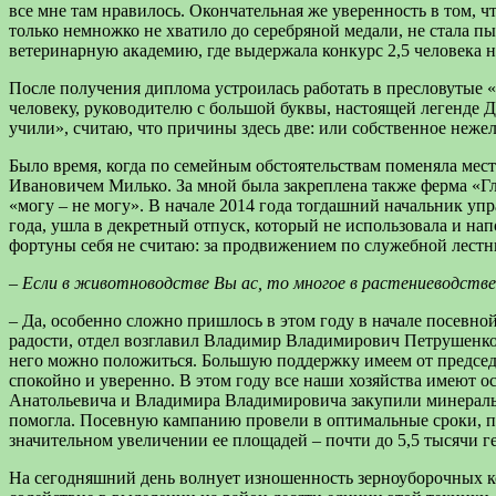
все мне там нравилось. Окончательная же уверенность в том, 
только немножко не хватило до серебряной медали, не стала п
ветеринарную академию, где выдержала конкурс 2,5 человека н
После получения диплома устроилась работать в пресловутые
человеку, руководителю с большой буквы, настоящей легенде До
учили», считаю, что причины здесь две: или собственное нежела
Было время, когда по семейным обстоятельствам поменяла мес
Ивановичем Милько. За мной была закреплена также ферма «Гл
«могу – не могу». В начале 2014 года тогдашний начальник уп
года, ушла в декретный отпуск, который не использовала и на
фортуны себя не считаю: за продвижением по служебной лестниц
– Если в животноводстве Вы ас, то многое в растениеводстве
– Да, особенно сложно пришлось в этом году в начале посевной
радости, отдел возглавил Владимир Владимирович Петрушенко 
него можно положиться. Большую поддержку имеем от председа
спокойно и уверенно. В этом году все наши хозяйства имеют о
Анатольевича и Владимира Владимировича закупили минеральные
помогла. Посевную кампанию провели в оптимальные сроки, по
значительном увеличении ее площадей – почти до 5,5 тысячи гек
На сегодняшний день волнует изношенность зерноуборочных ко