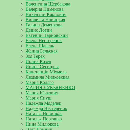
Валентина Щербакова
Валерия Пименова
Викентий Карпович
Виолетта Новицкая
Галина Деменкова
Денис Логин
Евгений Тарновский
Елена Нестеренок
Елена Шавель
Жанна Бельская
Зоя Терех
Ирина Козел
Ирина Сесицкая
Канстанцін Міхмель
Людмила Милковская
Мария Коляго
МАРИЯ ЛУКЬЯНЕНКО
Мария Ючкович
Мария Януш
Надежда Мяделец
Надежда Нестерёнок
Наталья Новицкая
Наталья Портянко
Нина Милюкова
Олег Войнич