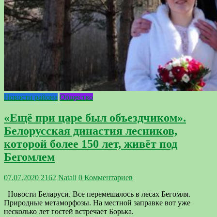
Новости района
Общество
«Ещё при царе был объездчиком».
Белорусская династия лесников,
которой более 150 лет, живёт под
Бегомлем
07.07.2020
2162
Natali
0 Комментариев
Новости Беларуси. Все перемешалось в лесах Бегомля.
Природные метаморфозы. На местной заправке вот уже
несколько лет гостей встречает Борька.