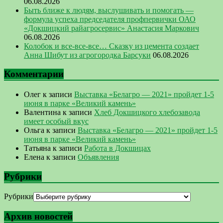
06.08.2026
Быть ближе к людям, выслушивать и помогать —
формула успеха председателя профпервички ОАО
«Докшицкий райагросервис» Анастасия Маркович
06.08.2026
Колобок и все-все-все… Сказку из цемента создает
Анна Шибут из агрогородка Барсуки
06.08.2026
Комментарии
Олег
к записи
Выставка «Белагро — 2021» пройдет 1-5
июня в парке «Великий камень»
Валентина
к записи
Хлеб Докшицкого хлебозавода
имеет особый вкус
Ольга
к записи
Выставка «Белагро — 2021» пройдет 1-5
июня в парке «Великий камень»
Татьяна
к записи
Работа в Докшицах
Елена
к записи
Объявления
Рубрики
Рубрики
Архив новостей