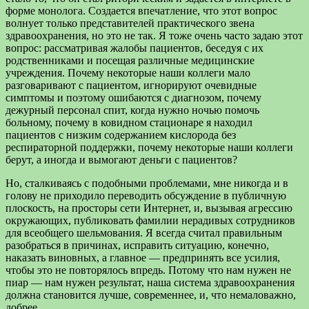
форме монолога. Создается впечатление, что этот вопрос
волнует только представителей практического звена
здравоохранения, но это не так. Я тоже очень часто задаю этот
вопрос: рассматривая жалобы пациентов, беседуя с их
родственниками и посещая различные медицинские
учреждения. Почему некоторые наши коллеги мало
разговаривают с пациентом, игнорируют очевидные
симптомы и поэтому ошибаются с диагнозом, почему
дежурный персонал спит, когда нужно ночью помочь
больному, почему в ковидном стационаре я находил
пациентов с низким содержанием кислорода без
респираторной поддержки, почему некоторые наши коллеги
берут, а иногда и вымогают деньги с пациентов?
Но, сталкиваясь с подобными проблемами, мне никогда и в
голову не приходило переводить обсуждение в публичную
плоскость, на просторы сети Интернет, и, вызывая агрессию
окружающих, публиковать фамилии нерадивых сотрудников
для всеобщего шельмования. Я всегда считал правильным
разобраться в причинах, исправить ситуацию, конечно,
наказать виновных, а главное — предпринять все усилия,
чтобы это не повторялось впредь. Потому что нам нужен не
пиар — нам нужен результат, наша система здравоохранения
должна становится лучше, современнее, и, что немаловажно,
добрее.