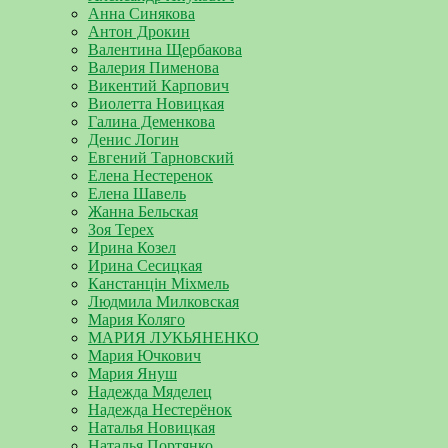
Анна Синякова
Антон Дрокин
Валентина Щербакова
Валерия Пименова
Викентий Карпович
Виолетта Новицкая
Галина Деменкова
Денис Логин
Евгений Тарновский
Елена Нестеренок
Елена Шавель
Жанна Бельская
Зоя Терех
Ирина Козел
Ирина Сесицкая
Канстанцін Міхмель
Людмила Милковская
Мария Коляго
МАРИЯ ЛУКЬЯНЕНКО
Мария Ючкович
Мария Януш
Надежда Мяделец
Надежда Нестерёнок
Наталья Новицкая
Наталья Портянко