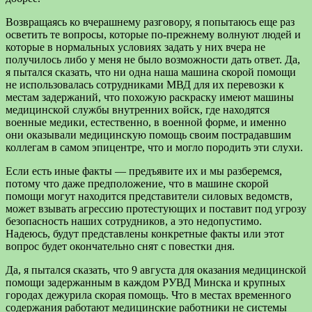
Возвращаясь ко вчерашнему разговору, я попытаюсь еще раз
осветить те вопросы, которые по-прежнему волнуют людей и
которые в нормальных условиях задать у них вчера не
получилось либо у меня не было возможности дать ответ. Да,
я пытался сказать, что ни одна наша машина скорой помощи
не использовалась сотрудниками МВД для их перевозки к
местам задержаний, что похожую раскраску имеют машины
медицинской службы внутренних войск, где находятся
военные медики, естественно, в военной форме, и именно
они оказывали медицинскую помощь своим пострадавшим
коллегам в самом эпицентре, что и могло породить эти слухи.
Если есть иные факты — предъявите их и мы разберемся,
потому что даже предположение, что в машине скорой
помощи могут находится представители силовых ведомств,
может взывать агрессию протестующих и поставит под угрозу
безопасность наших сотрудников, а это недопустимо.
Надеюсь, будут представлены конкретные факты или этот
вопрос будет окончательно снят с повестки дня.
Да, я пытался сказать, что 9 августа для оказания медицинской
помощи задержанным в каждом РУВД Минска и крупных
городах дежурила скорая помощь. Что в местах временного
содержания работают медицинские работники не системы