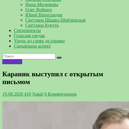
Нина Милюкова
Олег Войнич
Юрий Виноградов
Светлана Шашко-Шаблинская
Светлана Кукуть
Спецпроекты
Галасамі сведак
Улада: ад слова да справы
Сацыяльны аспект
Общество
Караник выступил с открытым
письмом
19.08.2020
410
Natali
0 Комментариев