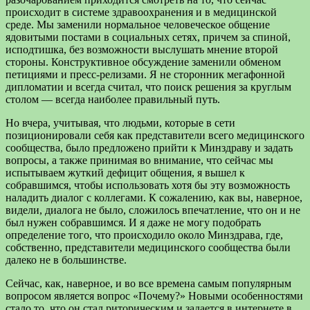
происходит в системе здравоохранения и в медицинской
среде. Мы заменили нормальное человеческое общение
ядовитыми постами в социальных сетях, причем за спиной,
исподтишка, без возможности выслушать мнение второй
стороны. Конструктивное обсуждение заменили обменом
петициями и пресс-релизами. Я не сторонник мегафонной
дипломатии и всегда считал, что поиск решения за круглым
столом — всегда наиболее правильный путь.
Но вчера, учитывая, что людьми, которые в сети
позиционировали себя как представители всего медицинского
сообщества, было предложено прийти к Минздраву и задать
вопросы, а также принимая во внимание, что сейчас мы
испытываем жуткий дефицит общения, я вышел к
собравшимся, чтобы использовать хотя бы эту возможность
наладить диалог с коллегами. К сожалению, как вы, наверное,
видели, диалога не было, сложилось впечатление, что он и не
был нужен собравшимся. И я даже не могу подобрать
определение того, что происходило около Минздрава, где,
собственно, представители медицинского сообщества были
далеко не в большинстве.
Сейчас, как, наверное, и во все времена самым популярным
вопросом является вопрос «Почему?» Новыми особенностями
стало то, что он стал риторическим и задается в интернете в