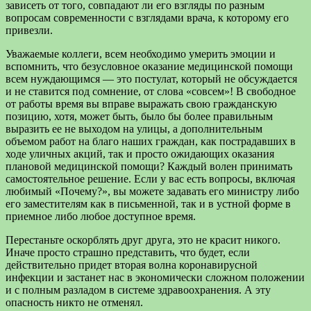
зависеть от того, совпадают ли его взгляды по разным
вопросам современности с взглядами врача, к которому его
привезли.
Уважаемые коллеги, всем необходимо умерить эмоции и
вспомнить, что безусловное оказание медицинской помощи
всем нуждающимся — это постулат, который не обсуждается
и не ставится под сомнение, от слова «совсем»! В свободное
от работы время вы вправе выражать свою гражданскую
позицию, хотя, может быть, было бы более правильным
выразить ее не выходом на улицы, а дополнительным
объемом работ на благо наших граждан, как пострадавших в
ходе уличных акций, так и просто ожидающих оказания
плановой медицинской помощи? Каждый волен принимать
самостоятельное решение. Если у вас есть вопросы, включая
любимый «Почему?», вы можете задавать его министру либо
его заместителям как в письменной, так и в устной форме в
приемное либо любое доступное время.
Перестаньте оскорблять друг друга, это не красит никого.
Иначе просто страшно представить, что будет, если
действительно придет вторая волна коронавирусной
инфекции и застанет нас в экономически сложном положении
и с полным разладом в системе здравоохранения. А эту
опасность никто не отменял.