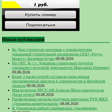
Новые публикации
Ко Дню строителя: интервью с руководителем
докшицкой строительной организации ООО «Регул-
Инвест» Вадимом Кучко
09.08.2026
На ОПС № 1 г. Докшицы старательно трудится
специалист почтовой деятельности Маргарита Юхневич
09.08.2026
Более 3 тысяч рублей составила начисленная
среднемесячная зарплата в строительстве в Витебской
области
09.08.2026
Имя водителя ДРСУ-180 Алексея Шило находится на
Доске почета
09.08.2026
Профсоюзные награды получили работники РУП ЖКХ
«Докшицы-коммунальник»
08.08.2026
В Докшицком районе прибавилось «тысячников»