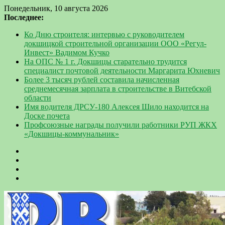
Понедельник, 10 августа 2026
Последнее:
Ко Дню строителя: интервью с руководителем
докшицкой строительной организации ООО «Регул-
Инвест» Вадимом Кучко
На ОПС № 1 г. Докшицы старательно трудится
специалист почтовой деятельности Маргарита Юхневич
Более 3 тысяч рублей составила начисленная
среднемесячная зарплата в строительстве в Витебской
области
Имя водителя ДРСУ-180 Алексея Шило находится на
Доске почета
Профсоюзные награды получили работники РУП ЖКХ
«Докшицы-коммунальник»