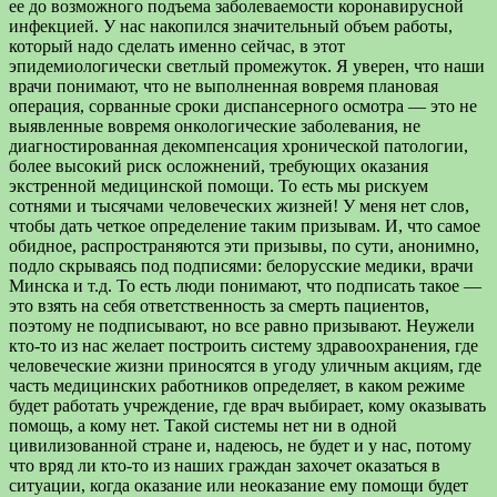
ее до возможного подъема заболеваемости коронавирусной
инфекцией. У нас накопился значительный объем работы,
который надо сделать именно сейчас, в этот
эпидемиологически светлый промежуток. Я уверен, что наши
врачи понимают, что не выполненная вовремя плановая
операция, сорванные сроки диспансерного осмотра — это не
выявленные вовремя онкологические заболевания, не
диагностированная декомпенсация хронической патологии,
более высокий риск осложнений, требующих оказания
экстренной медицинской помощи. То есть мы рискуем
сотнями и тысячами человеческих жизней! У меня нет слов,
чтобы дать четкое определение таким призывам. И, что самое
обидное, распространяются эти призывы, по сути, анонимно,
подло скрываясь под подписями: белорусские медики, врачи
Минска и т.д. То есть люди понимают, что подписать такое —
это взять на себя ответственность за смерть пациентов,
поэтому не подписывают, но все равно призывают. Неужели
кто-то из нас желает построить систему здравоохранения, где
человеческие жизни приносятся в угоду уличным акциям, где
часть медицинских работников определяет, в каком режиме
будет работать учреждение, где врач выбирает, кому оказывать
помощь, а кому нет. Такой системы нет ни в одной
цивилизованной стране и, надеюсь, не будет и у нас, потому
что вряд ли кто-то из наших граждан захочет оказаться в
ситуации, когда оказание или неоказание ему помощи будет