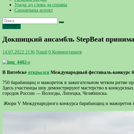
Улада: ад слова да справы
Сацыяльны аспект
Культура
Докшицкий ансамбль StepBeat принимае
14.07.2022
2136
Natali
0 Комментариев
В Витебске
открылся
Международный фестиваль-конкурс ба
750 барабанщиц и мажореток в зажигательном четком ритме пр
Здесь участницы шоу демонстрируют мастерство в конкурсных 
городов России — Вологды, Липецка, Челябинска.
Жюри V Международного конкурса барабанщиц и мажореток ны