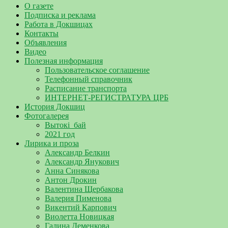
О газете
Подписка и реклама
Работа в Докшицах
Контакты
Объявления
Видео
Полезная информация
Пользовательское соглашение
Телефонный справочник
Расписание транспорта
ИНТЕРНЕТ-РЕГИСТРАТУРА ЦРБ
История Докшиц
Фотогалерея
Вытокі_бай
2021 год
Лирика и проза
Александр Белкин
Александр Янукович
Анна Синякова
Антон Дрокин
Валентина Щербакова
Валерия Пименова
Викентий Карпович
Виолетта Новицкая
Галина Деменкова