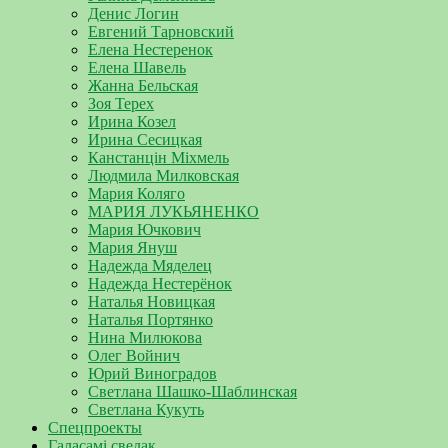
Денис Логин
Евгений Тарновский
Елена Нестеренок
Елена Шавель
Жанна Бельская
Зоя Терех
Ирина Козел
Ирина Сесицкая
Канстанцін Міхмель
Людмила Милковская
Мария Коляго
МАРИЯ ЛУКЬЯНЕНКО
Мария Ючкович
Мария Януш
Надежда Мяделец
Надежда Нестерёнок
Наталья Новицкая
Наталья Портянко
Нина Милюкова
Олег Войнич
Юрий Виноградов
Светлана Шашко-Шаблинская
Светлана Кукуть
Спецпроекты
Галасамі сведак