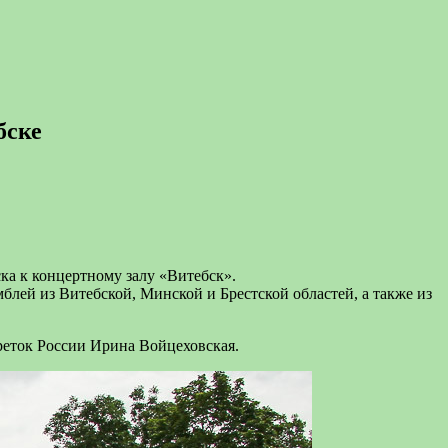
бске
ка к концертному залу «Витебск».
лей из Витебской, Минской и Брестской областей, а также из
еток России Ирина Войцеховская.