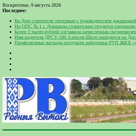
Воскресенье, 9 августа 2026
Последнее:
Ко Дню строителя: интервью с руководителем докшицко
На ОПС № 1 г. Докшицы старательно трудится специали
Более 3 тысяч рублей составила начисленная среднемесяч
Имя водителя ДРСУ-180 Алексея Шило находится на Дос
Профсоюзные награды получили работники РУП ЖКХ 