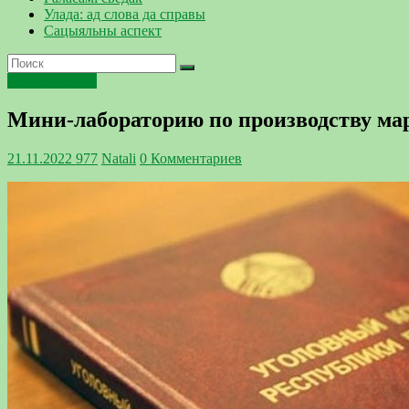
Улада: ад слова да справы
Сацыяльны аспект
происшествия
Мини-лабораторию по производству ма
21.11.2022
977
Natali
0 Комментариев