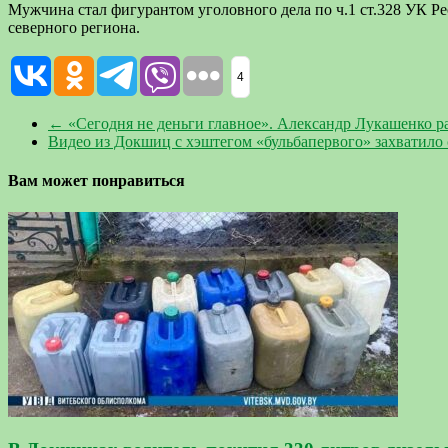
Мужчина стал фигурантом уголовного дела по ч.1 ст.328 УК Р
северного региона.
4
←
«Сегодня не деньги главное». Александр Лукашенко ра
Видео из Докшиц с хэштегом «бульбапервого» захватило
Вам может понравиться