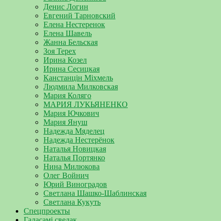
Денис Логин
Евгений Тарновский
Елена Нестеренок
Елена Шавель
Жанна Бельская
Зоя Терех
Ирина Козел
Ирина Сесицкая
Канстанцін Міхмель
Людмила Милковская
Мария Коляго
МАРИЯ ЛУКЬЯНЕНКО
Мария Ючкович
Мария Януш
Надежда Мяделец
Надежда Нестерёнок
Наталья Новицкая
Наталья Портянко
Нина Милюкова
Олег Войнич
Юрий Виноградов
Светлана Шашко-Шаблинская
Светлана Кукуть
Спецпроекты
Галасамі сведак