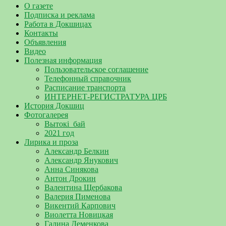
О газете
Подписка и реклама
Работа в Докшицах
Контакты
Объявления
Видео
Полезная информация
Пользовательское соглашение
Телефонный справочник
Расписание транспорта
ИНТЕРНЕТ-РЕГИСТРАТУРА ЦРБ
История Докшиц
Фотогалерея
Вытокі_бай
2021 год
Лирика и проза
Александр Белкин
Александр Янукович
Анна Синякова
Антон Дрокин
Валентина Щербакова
Валерия Пименова
Викентий Карпович
Виолетта Новицкая
Галина Деменкова