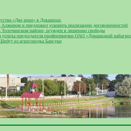
усства «Две реки» в Докшицах
 Алжиром и предложил ускорить реализацию договоренностей
 Толочинском районе, осужден к лишению свободы
а успеха председателя профпервички ОАО «Докшицкий райагро
 Шибут из агрогородка Барсуки