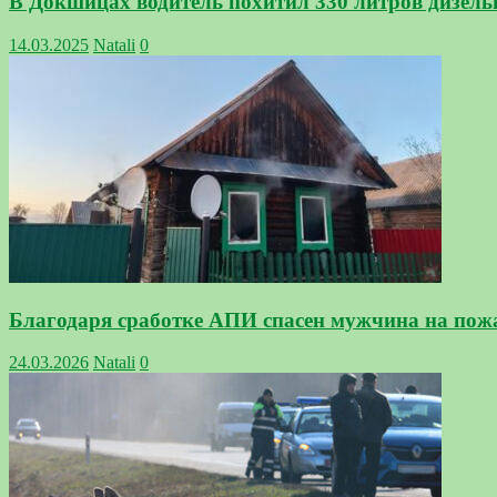
В Докшицах водитель похитил 330 литров дизель
14.03.2025
Natali
0
Благодаря сработке АПИ спасен мужчина на пожар
24.03.2026
Natali
0