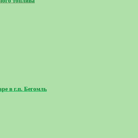
ного топлива
е в г.п. Бегомль