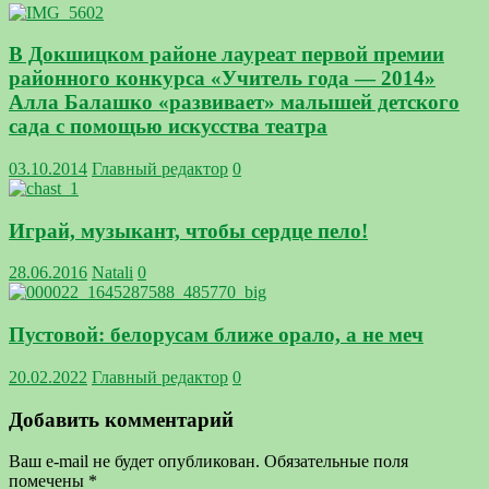
В Докшицком районе лауреат первой премии
районного конкурса «Учитель года — 2014»
Алла Балашко «развивает» малышей детского
сада с помощью искусства театра
03.10.2014
Главный редактор
0
Играй, музыкант, чтобы сердце пело!
28.06.2016
Natali
0
Пустовой: белорусам ближе орало, а не меч
20.02.2022
Главный редактор
0
Добавить комментарий
Ваш e-mail не будет опубликован.
Обязательные поля
помечены
*