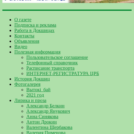
О газете
Подписка и реклама
Работа в Докшицах
Контакты
Объявления
Видео
Полезная информация
Пользовательское соглашение
Телефонный справочник
Расписание транспорта
ИНТЕРНЕТ-РЕГИСТРАТУРА ЦРБ
История Докшиц
Фотогалерея
Вытокі_бай
2021 год
Лирика и проза
Александр Белкин
Александр Янукович
Анна Синякова
Антон Дрокин
Валентина Щербакова
Валерия Пименова