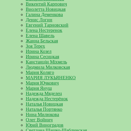
Викентий Карпович
Виолетта Новицкая
Галина Деменкова
Денис Логин
Евгений Тарновский
Елена Нестеренок
Елена Шавель
Жанна Бельская
Зоя Терех
Ирина Козел
Ирина Сесицкая
Канстанцін Міхмель
Людмила Милковская
Мария Коляго
МАРИЯ ЛУКЬЯНЕНКО
Мария Ючкович
Мария Януш
Надежда Мяделец
Надежда Нестерёнок
Наталья Новицкая
Наталья Портянко
Нина Милюкова
Олег Войнич
Юрий Виноградов
Светлана Шашко-Шаблинская