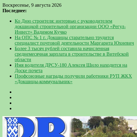
Воскресенье, 9 августа 2026
Последнее:
Ко Дню строителя: интервью с руководителем
докшицкой строительной организации ООО «Регул-
Инвест» Вадимом Кучко
На ОПС № 1 г. Докшицы старательно трудится
специалист почтовой деятельности Маргарита Юхневич
Более 3 тысяч рублей составила начисленная
среднемесячная зарплата в строительстве в Витебской
области
Имя водителя ДРСУ-180 Алексея Шило находится на
Доске почета
Профсоюзные награды получили работники РУП ЖКХ
«Докшицы-коммунальник»