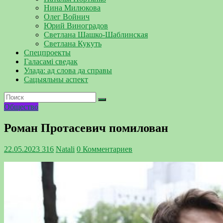
Нина Милюкова
Олег Войнич
Юрий Виноградов
Светлана Шашко-Шаблинская
Светлана Кукуть
Спецпроекты
Галасамі сведак
Улада: ад слова да справы
Сацыяльны аспект
Общество
Роман Протасевич помилован
22.05.2023
316
Natali
0 Комментариев