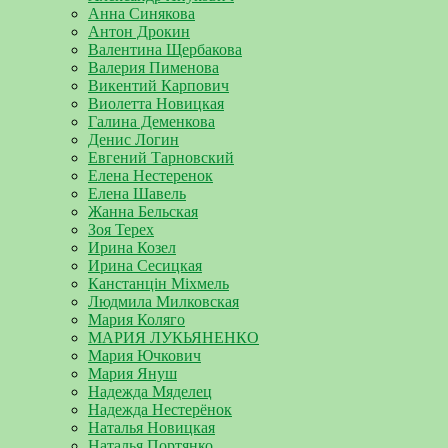
Анна Синякова
Антон Дрокин
Валентина Щербакова
Валерия Пименова
Викентий Карпович
Виолетта Новицкая
Галина Деменкова
Денис Логин
Евгений Тарновский
Елена Нестеренок
Елена Шавель
Жанна Бельская
Зоя Терех
Ирина Козел
Ирина Сесицкая
Канстанцін Міхмель
Людмила Милковская
Мария Коляго
МАРИЯ ЛУКЬЯНЕНКО
Мария Ючкович
Мария Януш
Надежда Мяделец
Надежда Нестерёнок
Наталья Новицкая
Наталья Портянко