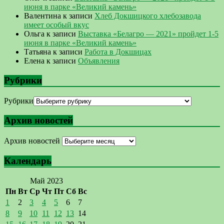
июня в парке «Великий камень»
Валентина
к записи
Хлеб Докшицкого хлебозавода
имеет особый вкус
Ольга
к записи
Выставка «Белагро — 2021» пройдет 1-5
июня в парке «Великий камень»
Татьяна
к записи
Работа в Докшицах
Елена
к записи
Объявления
Рубрики
Рубрики
Архив новостей
Архив новостей
Календарь
Май 2023
Пн
Вт
Ср
Чт
Пт
Сб
Вс
1
2
3
4
5
6
7
8
9
10
11
12
13
14