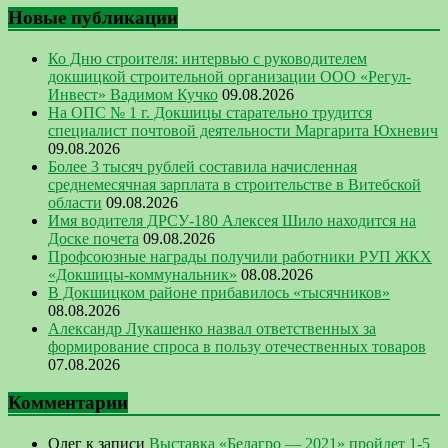
Новые публикации
Ко Дню строителя: интервью с руководителем
докшицкой строительной организации ООО «Регул-
Инвест» Вадимом Кучко
09.08.2026
На ОПС № 1 г. Докшицы старательно трудится
специалист почтовой деятельности Маргарита Юхневич
09.08.2026
Более 3 тысяч рублей составила начисленная
среднемесячная зарплата в строительстве в Витебской
области
09.08.2026
Имя водителя ДРСУ-180 Алексея Шило находится на
Доске почета
09.08.2026
Профсоюзные награды получили работники РУП ЖКХ
«Докшицы-коммунальник»
08.08.2026
В Докшицком районе прибавилось «тысячников»
08.08.2026
Александр Лукашенко назвал ответственных за
формирование спроса в пользу отечественных товаров
07.08.2026
Комментарии
Олег
к записи
Выставка «Белагро — 2021» пройдет 1-5