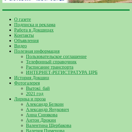
О газете
Подписка и реклама
Работа в Докшицах
Контакты
Объявления
Видео
Полезная информация
Пользовательское соглашение
Телефонный справочник
Расписание транспорта
ИНТЕРНЕТ-РЕГИСТРАТУРА ЦРБ
История Докшиц
Фотогалерея
Вытокі_бай
2021 год
Лирика и проза
Александр Белкин
Александр Янукович
Анна Синякова
Антон Дрокин
Валентина Щербакова
Валерия Пименова