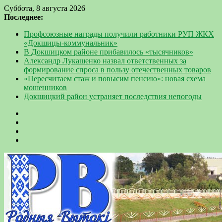
Суббота, 8 августа 2026
Последнее:
Профсоюзные награды получили работники РУП ЖКХ
«Докшицы-коммунальник»
В Докшицком районе прибавилось «тысячников»
Александр Лукашенко назвал ответственных за
формирование спроса в пользу отечественных товаров
«Пересчитаем стаж и повысим пенсию»: новая схема
мошенников
Докшицкий район устраняет последствия непогоды