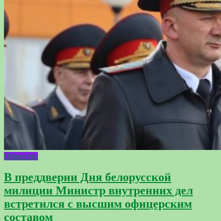
Общество
В преддверии Дня белорусской
милиции Министр внутренних дел
встретился с высшим офицерским
составом