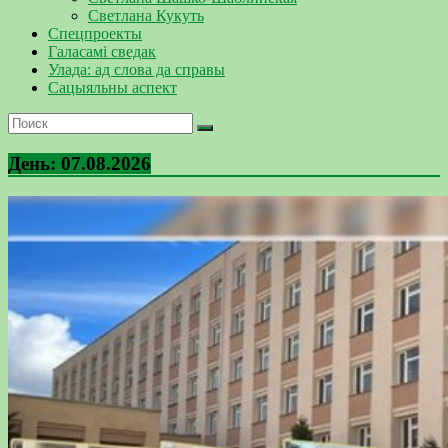
Светлана Кукуть
Спецпроекты
Галасамі сведак
Улада: ад слова да справы
Сацыяльны аспект
День:
07.08.2026