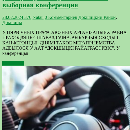
выборная конференция
28.02.2024
376
Natali
0 Комментариев
Докшицкий Район
,
Докшицы
У ПЯРВІЧНЫХ ПРАФСАЮЗНЫХ АРГАНІЗАЦЫЯХ РАЁНА
ПРАХОДЗЯЦЬ СПРАВАЗДАЧНА-ВЫБАРЧЫЯ СХОДЫ І
КАНФЕРЭНЦЫІ. ДНЯМІ ТАКОЕ МЕРАПРЫЕМСТВА
АДБЫЛОСЯ Ў ААТ “ДОКШЫЦКІ РАЙАГРАСЭРВІС”. У
канферэнцыі
Подробнее