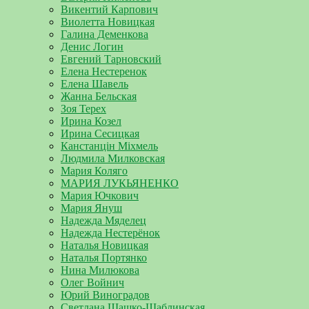
Викентий Карпович
Виолетта Новицкая
Галина Деменкова
Денис Логин
Евгений Тарновский
Елена Нестеренок
Елена Шавель
Жанна Бельская
Зоя Терех
Ирина Козел
Ирина Сесицкая
Канстанцін Міхмель
Людмила Милковская
Мария Коляго
МАРИЯ ЛУКЬЯНЕНКО
Мария Ючкович
Мария Януш
Надежда Мяделец
Надежда Нестерёнок
Наталья Новицкая
Наталья Портянко
Нина Милюкова
Олег Войнич
Юрий Виноградов
Светлана Шашко-Шаблинская