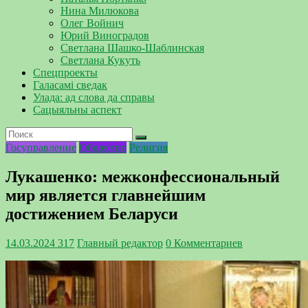
Нина Милюкова
Олег Войнич
Юрий Виноградов
Светлана Шашко-Шаблинская
Светлана Кукуть
Спецпроекты
Галасамі сведак
Улада: ад слова да справы
Сацыяльны аспект
Госуправление
Общество
Религия
Лукашенко: межконфессиональный
мир является главнейшим
достижением Беларуси
14.03.2024
317
Главный редактор
0 Комментариев