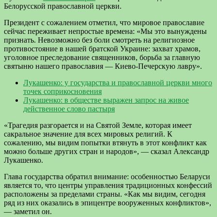
Белорусской православной церкви.
Президент с сожалением отметил, что мировое православие
сейчас переживает непростые времена: «Мы это вынуждены
признать. Невозможно без боли смотреть на религиозное
противостояние в нашей братской Украине: захват храмов,
уголовное преследование священников, борьба за главную
святыню нашего православия — Киево-Печерскую лавру».
Лукашенко: у государства и православной церкви много
точек соприкосновения
Лукашенко: в обществе выражен запрос на живое
действенное слово пастыря
«Трагедия разгорается и на Святой Земле, которая имеет
сакральное значение для всех мировых религий. К
сожалению, мы видим попытки втянуть в этот конфликт как
можно больше других стран и народов», — сказал Александр
Лукашенко.
Глава государства обратил внимание: особенностью Беларуси
является то, что центры управления традиционных конфессий
расположены за пределами страны. «Как мы видим, сегодня
ряд из них оказались в эпицентре вооруженных конфликтов»,
— заметил он.