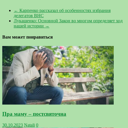
←
Карпенко рассказал об особенностях избрания
делегатов ВНС
Лукашенко: Основной Закон во многом определяет ход
нашей истории
→
Вам может понравиться
Пра маму – постсвяточна
30.10.2023
Natali
0