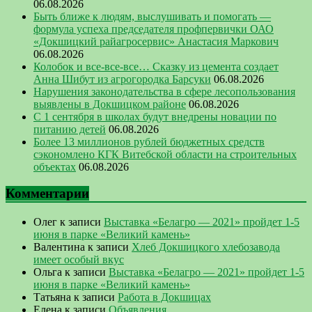
06.08.2026
Быть ближе к людям, выслушивать и помогать —
формула успеха председателя профпервички ОАО
«Докшицкий райагросервис» Анастасия Маркович
06.08.2026
Колобок и все-все-все… Сказку из цемента создает
Анна Шибут из агрогородка Барсуки
06.08.2026
Нарушения законодательства в сфере лесопользования
выявлены в Докшицком районе
06.08.2026
С 1 сентября в школах будут внедрены новации по
питанию детей
06.08.2026
Более 13 миллионов рублей бюджетных средств
сэкономлено КГК Витебской области на строительных
объектах
06.08.2026
Комментарии
Олег
к записи
Выставка «Белагро — 2021» пройдет 1-5
июня в парке «Великий камень»
Валентина
к записи
Хлеб Докшицкого хлебозавода
имеет особый вкус
Ольга
к записи
Выставка «Белагро — 2021» пройдет 1-5
июня в парке «Великий камень»
Татьяна
к записи
Работа в Докшицах
Елена
к записи
Объявления