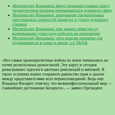
Митрополит Вениамин: фокус решения стоящих перед
человечеством проблем перемещается в духовную сферу
Митрополит Вениамин: разрушение традиционных
христианских ценностей приведет к утрате духовного
стержня
Митрополит Вениамин: при защите общества от
возникающих угроз надо работать на опережение
Митрополит Вениамин: дети находят примеры для
подражания не в семье и школе, а в TikTok
«Все самые кровопролитные войны на земле начинались на
почве религиозных разногласий. Эту карту и сегодня
разыгрывают идеологи цветных революций и мятежей. В
таких условиях важно сохранить равенство прав и диалог
между представителями всех вероисповеданий. Ведь еще
Владыка Филарет отмечал, что межконфессиональный мир —
главнейшее достижение Беларуси», — заявил Президент.