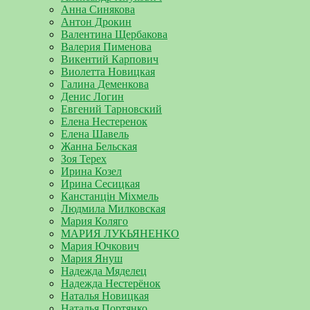
Анна Синякова
Антон Дрокин
Валентина Щербакова
Валерия Пименова
Викентий Карпович
Виолетта Новицкая
Галина Деменкова
Денис Логин
Евгений Тарновский
Елена Нестеренок
Елена Шавель
Жанна Бельская
Зоя Терех
Ирина Козел
Ирина Сесицкая
Канстанцін Міхмель
Людмила Милковская
Мария Коляго
МАРИЯ ЛУКЬЯНЕНКО
Мария Ючкович
Мария Януш
Надежда Мяделец
Надежда Нестерёнок
Наталья Новицкая
Наталья Портянко